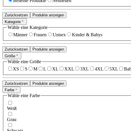
Beliebte Produkte
Neuheiten
Zurücksetzen
Produkte anzeigen
Kategorie
Wähle eine Kategorie
Männer
Frauen
Unisex
Kinder & Babys
Zurücksetzen
Produkte anzeigen
Größe
Wähle eine Größe
XS
S
M
L
XL
XXL
3XL
4XL
5XL
Bab
Zurücksetzen
Produkte anzeigen
Farbe
Wähle eine Farbe
Weiß
Grau
Schwarz