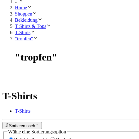
...
Home
Shoppen
Bekleidung
T-Shirts & Tops
T-Shirts
"tropfen"
"
tropfen
"
T-Shirts
T-Shirts
Sortieren nach
Wähle eine Sortierungsoption