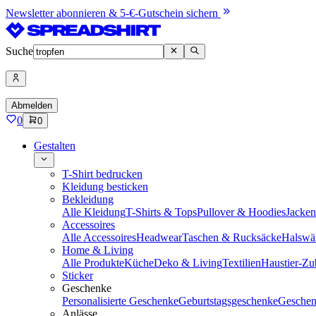
Newsletter abonnieren & 5-€-Gutschein sichern
Suche
Abmelden
0
0
Gestalten
T-Shirt bedrucken
Kleidung besticken
Bekleidung
Alle Kleidung
T-Shirts & Tops
Pullover & Hoodies
Jacke
Accessoires
Alle Accessoires
Headwear
Taschen & Rucksäcke
Halswä
Home & Living
Alle Produkte
Küche
Deko & Living
Textilien
Haustier-Zu
Sticker
Geschenke
Personalisierte Geschenke
Geburtstagsgeschenke
Geschen
Anlässe