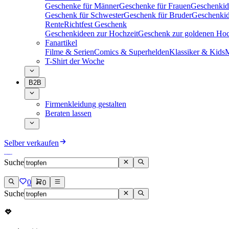
Geschenke für Männer
Geschenke für Frauen
Geschenkid
Geschenk für Schwester
Geschenk für Bruder
Geschenkid
Rente
Richtfest Geschenk
Geschenkideen zur Hochzeit
Geschenk zur goldenen Hoc
Fanartikel
Filme & Serien
Comics & Superhelden
Klassiker & Kids
M
T-Shirt der Woche
B2B
Firmenkleidung gestalten
Beraten lassen
Selber verkaufen
Suche
0
0
Suche