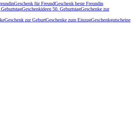
reundin
Geschenk für Freund
Geschenk beste Freundin
 Geburtstag
Geschenkideen 50. Geburtstag
Geschenke zur
nke
Geschenk zur Geburt
Geschenke zum Einzug
Geschenkgutscheine