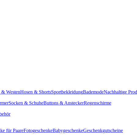
n & Westen
Hosen & Shorts
Sportbekleidung
Bademode
Nachhaltige Pro
rmer
Socken & Schuhe
Buttons & Anstecker
Regenschirme
behör
ke für Paare
Fotogeschenke
Babygeschenke
Geschenkgutscheine