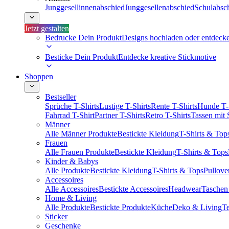
Junggesellinnenabschied
Junggesellenabschied
Schulabsc
Jetzt gestalten
Bedrucke Dein Produkt
Designs hochladen oder entdeck
Besticke Dein Produkt
Entdecke kreative Stickmotive
Shoppen
Bestseller
Sprüche T-Shirts
Lustige T-Shirts
Rente T-Shirts
Hunde T-
Fahrrad T-Shirt
Partner T-Shirts
Retro T-Shirts
Tassen mit
Männer
Alle Männer Produkte
Bestickte Kleidung
T-Shirts & Top
Frauen
Alle Frauen Produkte
Bestickte Kleidung
T-Shirts & Tops
Kinder & Babys
Alle Produkte
Bestickte Kleidung
T-Shirts & Tops
Pullove
Accessoires
Alle Accessoires
Bestickte Accessoires
Headwear
Taschen
Home & Living
Alle Produkte
Bestickte Produkte
Küche
Deko & Living
Te
Sticker
Geschenke