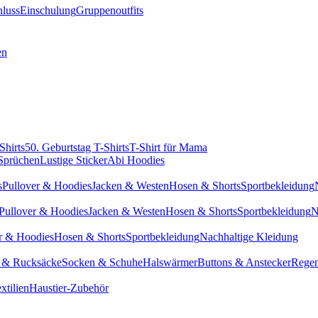
hluss
Einschulung
Gruppenoutfits
en
Shirts
50. Geburtstag T-Shirts
T-Shirt für Mama
 Sprüchen
Lustige Sticker
Abi Hoodies
s
Pullover & Hoodies
Jacken & Westen
Hosen & Shorts
Sportbekleidung
Pullover & Hoodies
Jacken & Westen
Hosen & Shorts
Sportbekleidung
N
r & Hoodies
Hosen & Shorts
Sportbekleidung
Nachhaltige Kleidung
 & Rucksäcke
Socken & Schuhe
Halswärmer
Buttons & Anstecker
Regen
xtilien
Haustier-Zubehör