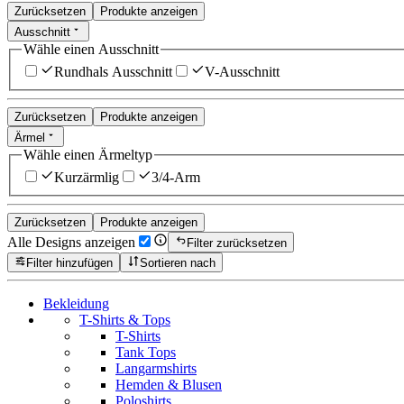
Zurücksetzen
Produkte anzeigen
Ausschnitt
Wähle einen Ausschnitt
Rundhals Ausschnitt
V-Ausschnitt
Zurücksetzen
Produkte anzeigen
Ärmel
Wähle einen Ärmeltyp
Kurzärmlig
3/4-Arm
Zurücksetzen
Produkte anzeigen
Alle Designs anzeigen
Filter zurücksetzen
Filter hinzufügen
Sortieren nach
Bekleidung
T-Shirts & Tops
T-Shirts
Tank Tops
Langarmshirts
Hemden & Blusen
Poloshirts