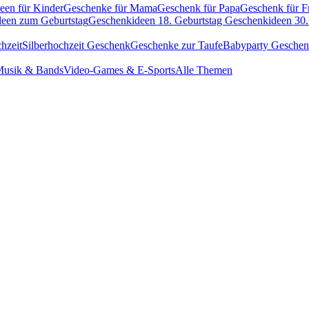
een für Kinder
Geschenke für Mama
Geschenk für Papa
Geschenk für F
een zum Geburtstag
Geschenkideen 18. Geburtstag
Geschenkideen 30.
hzeit
Silberhochzeit Geschenk
Geschenke zur Taufe
Babyparty Gesche
usik & Bands
Video-Games & E-Sports
Alle Themen