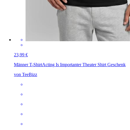
23,99 €
Männer T-Shirt
Acting Is Importanter Theater Shirt Geschenk
von TeeBizz