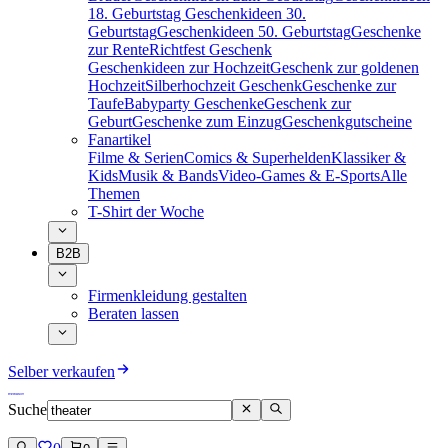
18. Geburtstag
Geschenkideen 30.
Geburtstag
Geschenkideen 50. Geburtstag
Geschenke
zur Rente
Richtfest Geschenk
Geschenkideen zur Hochzeit
Geschenk zur goldenen
Hochzeit
Silberhochzeit Geschenk
Geschenke zur
Taufe
Babyparty Geschenke
Geschenk zur
Geburt
Geschenke zum Einzug
Geschenkgutscheine
Fanartikel
Filme & Serien
Comics & Superhelden
Klassiker &
Kids
Musik & Bands
Video-Games & E-Sports
Alle
Themen
T-Shirt der Woche
B2B
Firmenkleidung gestalten
Beraten lassen
Selber verkaufen
Suche