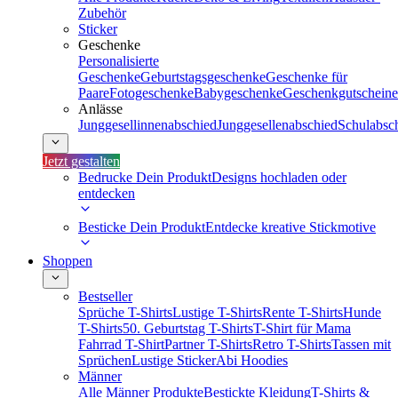
Zubehör
Sticker
Geschenke
Personalisierte
Geschenke
Geburtstagsgeschenke
Geschenke für
Paare
Fotogeschenke
Babygeschenke
Geschenkgutscheine
Anlässe
Junggesellinnenabschied
Junggesellenabschied
Schulabsc
Jetzt gestalten
Bedrucke Dein Produkt
Designs hochladen oder
entdecken
Besticke Dein Produkt
Entdecke kreative Stickmotive
Shoppen
Bestseller
Sprüche T-Shirts
Lustige T-Shirts
Rente T-Shirts
Hunde
T-Shirts
50. Geburtstag T-Shirts
T-Shirt für Mama
Fahrrad T-Shirt
Partner T-Shirts
Retro T-Shirts
Tassen mit
Sprüchen
Lustige Sticker
Abi Hoodies
Männer
Alle Männer Produkte
Bestickte Kleidung
T-Shirts &