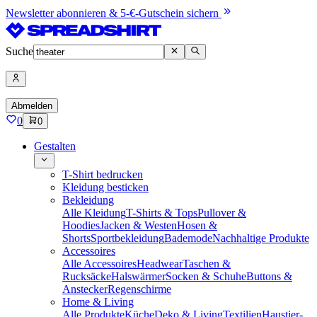
Newsletter abonnieren & 5-€-Gutschein sichern
Suche
Abmelden
0
0
Gestalten
T-Shirt bedrucken
Kleidung besticken
Bekleidung
Alle Kleidung
T-Shirts & Tops
Pullover &
Hoodies
Jacken & Westen
Hosen &
Shorts
Sportbekleidung
Bademode
Nachhaltige Produkte
Accessoires
Alle Accessoires
Headwear
Taschen &
Rucksäcke
Halswärmer
Socken & Schuhe
Buttons &
Anstecker
Regenschirme
Home & Living
Alle Produkte
Küche
Deko & Living
Textilien
Haustier-