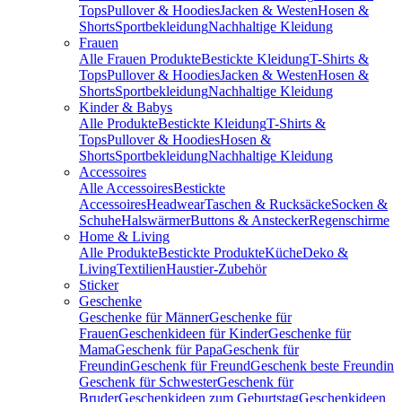
Tops
Pullover & Hoodies
Jacken & Westen
Hosen &
Shorts
Sportbekleidung
Nachhaltige Kleidung
Frauen
Alle Frauen Produkte
Bestickte Kleidung
T-Shirts &
Tops
Pullover & Hoodies
Jacken & Westen
Hosen &
Shorts
Sportbekleidung
Nachhaltige Kleidung
Kinder & Babys
Alle Produkte
Bestickte Kleidung
T-Shirts &
Tops
Pullover & Hoodies
Hosen &
Shorts
Sportbekleidung
Nachhaltige Kleidung
Accessoires
Alle Accessoires
Bestickte
Accessoires
Headwear
Taschen & Rucksäcke
Socken &
Schuhe
Halswärmer
Buttons & Anstecker
Regenschirme
Home & Living
Alle Produkte
Bestickte Produkte
Küche
Deko &
Living
Textilien
Haustier-Zubehör
Sticker
Geschenke
Geschenke für Männer
Geschenke für
Frauen
Geschenkideen für Kinder
Geschenke für
Mama
Geschenk für Papa
Geschenk für
Freundin
Geschenk für Freund
Geschenk beste Freundin
Geschenk für Schwester
Geschenk für
Bruder
Geschenkideen zum Geburtstag
Geschenkideen