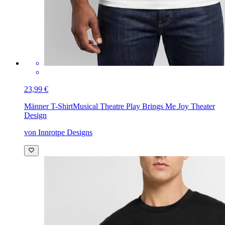
23,99 €
Männer T-Shirt
Musical Theatre Play Brings Me Joy Theater
Design
von Innrotpe Designs