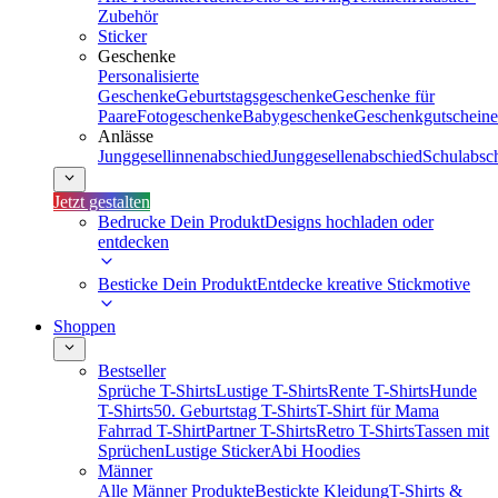
Zubehör
Sticker
Geschenke
Personalisierte
Geschenke
Geburtstagsgeschenke
Geschenke für
Paare
Fotogeschenke
Babygeschenke
Geschenkgutscheine
Anlässe
Junggesellinnenabschied
Junggesellenabschied
Schulabsc
Jetzt gestalten
Bedrucke Dein Produkt
Designs hochladen oder
entdecken
Besticke Dein Produkt
Entdecke kreative Stickmotive
Shoppen
Bestseller
Sprüche T-Shirts
Lustige T-Shirts
Rente T-Shirts
Hunde
T-Shirts
50. Geburtstag T-Shirts
T-Shirt für Mama
Fahrrad T-Shirt
Partner T-Shirts
Retro T-Shirts
Tassen mit
Sprüchen
Lustige Sticker
Abi Hoodies
Männer
Alle Männer Produkte
Bestickte Kleidung
T-Shirts &