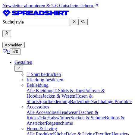
Newsletter abonnieren & 5-€-Gutschein sichern
Suche
Abmelden
0
0
Gestalten
T-Shirt bedrucken
Kleidung besticken
Bekleidung
Alle Kleidung
T-Shirts & Tops
Pullover &
Hoodies
Jacken & Westen
Hosen &
Shorts
Sportbekleidung
Bademode
Nachhaltige Produkte
Accessoires
Alle Accessoires
Headwear
Taschen &
Rucksäcke
Halswärmer
Socken & Schuhe
Buttons &
Anstecker
Regenschirme
Home & Living
Alle Produkte
Küche
Deko & Living
Textilien
Haustier-