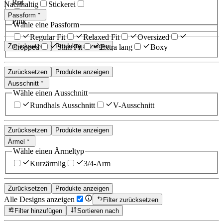
Rot
Nachhaltig
Stickerei
Passform
Pink
Wähle eine Passform
Regular Fit
Relaxed Fit
Oversized
Zurücksetzen
Produkte anzeigen
Cropped
Slim Fit
Extra lang
Boxy
Zurücksetzen
Produkte anzeigen
Ausschnitt
Wähle einen Ausschnitt
Rundhals Ausschnitt
V-Ausschnitt
Zurücksetzen
Produkte anzeigen
Ärmel
Wähle einen Ärmeltyp
Kurzärmlig
3/4-Arm
Zurücksetzen
Produkte anzeigen
Alle Designs anzeigen
Filter zurücksetzen
Filter hinzufügen
Sortieren nach