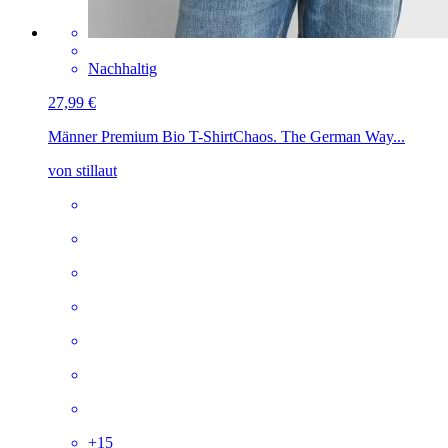
Nachhaltig
27,99 €
Männer Premium Bio T-Shirt
Chaos. The German Way...
von stillaut
+
15