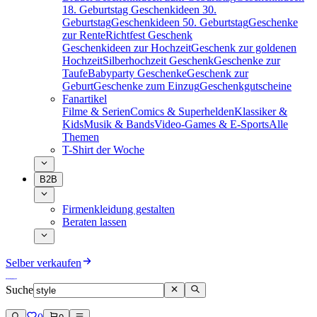
18. Geburtstag
Geschenkideen 30.
Geburtstag
Geschenkideen 50. Geburtstag
Geschenke
zur Rente
Richtfest Geschenk
Geschenkideen zur Hochzeit
Geschenk zur goldenen
Hochzeit
Silberhochzeit Geschenk
Geschenke zur
Taufe
Babyparty Geschenke
Geschenk zur
Geburt
Geschenke zum Einzug
Geschenkgutscheine
Fanartikel
Filme & Serien
Comics & Superhelden
Klassiker &
Kids
Musik & Bands
Video-Games & E-Sports
Alle
Themen
T-Shirt der Woche
B2B
Firmenkleidung gestalten
Beraten lassen
Selber verkaufen
Suche