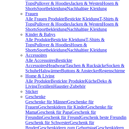
Tops
Pullover & Hoodies
Jacken & Westen
Hosen &
Shorts
Sportbekleidung
Nachhaltige Kleidung
Frauen
Alle Frauen Produkte
Bestickte Kleidung
T-Shirts &
Tops
Pullover & Hoodies
Jacken & Westen
Hosen &
Shorts
Sportbekleidung
Nachhaltige Kleidung
Kinder & Babys
Alle Produkte
Bestickte Kleidung
T-Shirts &
Tops
Pullover & Hoodies
Hosen &
Shorts
Sportbekleidung
Nachhaltige Kleidung
Accessoires
Alle Accessoires
Bestickte
Accessoires
Headwear
Taschen & Rucksäcke
Socken &
Schuhe
Halswärmer
Buttons & Anstecker
Regenschirme
Home & Living
Alle Produkte
Bestickte Produkte
Küche
Deko &
Living
Textilien
Haustier-Zubehör
Sticker
Geschenke
Geschenke für Männer
Geschenke für
Frauen
Geschenkideen für Kinder
Geschenke für
Mama
Geschenk für Papa
Geschenk für
Freundin
Geschenk für Freund
Geschenk beste Freundin
Geschenk für Schwester
Geschenk für
Bruder
Geschenkideen zum Geburtstag
Geschenkideen