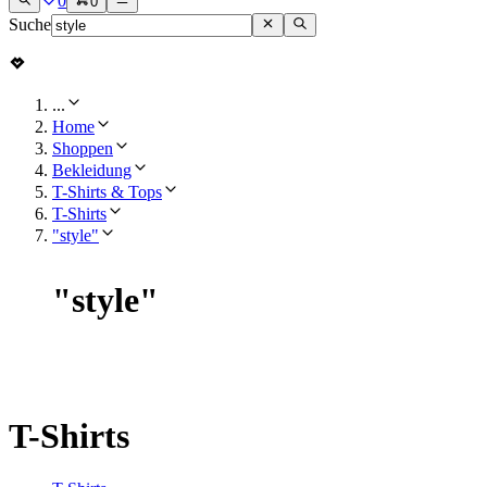
0
0
Suche
...
Home
Shoppen
Bekleidung
T-Shirts & Tops
T-Shirts
"style"
"
style
"
T-Shirts