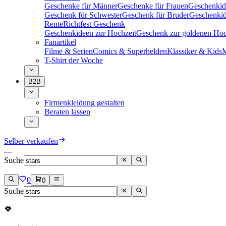
Geschenke für Männer
Geschenke für Frauen
Geschenkid
Geschenk für Schwester
Geschenk für Bruder
Geschenkid
Rente
Richtfest Geschenk
Geschenkideen zur Hochzeit
Geschenk zur goldenen Hoc
Fanartikel
Filme & Serien
Comics & Superhelden
Klassiker & Kids
M
T-Shirt der Woche
B2B
Firmenkleidung gestalten
Beraten lassen
Selber verkaufen
Suche
0
0
Suche