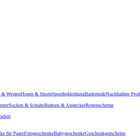
n & Westen
Hosen & Shorts
Sportbekleidung
Bademode
Nachhaltige Pro
rmer
Socken & Schuhe
Buttons & Anstecker
Regenschirme
behör
ke für Paare
Fotogeschenke
Babygeschenke
Geschenkgutscheine