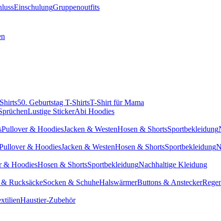
hluss
Einschulung
Gruppenoutfits
en
Shirts
50. Geburtstag T-Shirts
T-Shirt für Mama
 Sprüchen
Lustige Sticker
Abi Hoodies
s
Pullover & Hoodies
Jacken & Westen
Hosen & Shorts
Sportbekleidung
Pullover & Hoodies
Jacken & Westen
Hosen & Shorts
Sportbekleidung
N
r & Hoodies
Hosen & Shorts
Sportbekleidung
Nachhaltige Kleidung
 & Rucksäcke
Socken & Schuhe
Halswärmer
Buttons & Anstecker
Regen
xtilien
Haustier-Zubehör