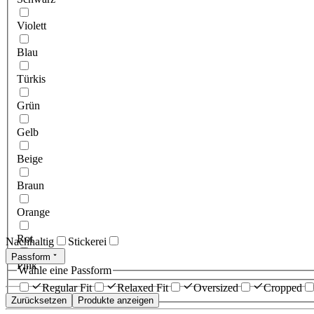
Violett
Blau
Türkis
Grün
Gelb
Beige
Braun
Orange
Rot
Nachhaltig
Stickerei
Passform
Pink
Wähle eine Passform
Regular Fit
Relaxed Fit
Oversized
Cropped
Zurücksetzen
Produkte anzeigen