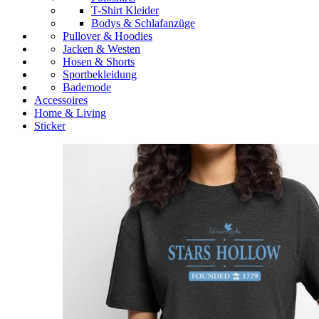
T-Shirt Kleider
Bodys & Schlafanzüge
Pullover & Hoodies
Jacken & Westen
Hosen & Shorts
Sportbekleidung
Bademode
Accessoires
Home & Living
Sticker