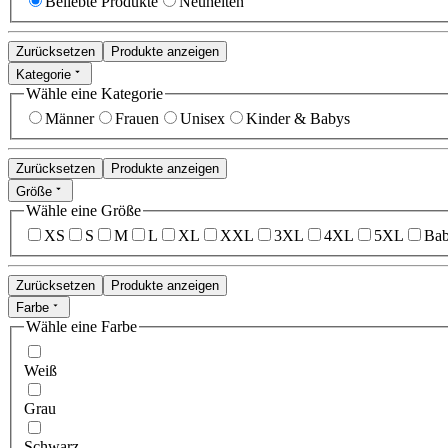
Beliebte Produkte
Neuheiten
Zurücksetzen
Produkte anzeigen
Kategorie
Wähle eine Kategorie
Männer
Frauen
Unisex
Kinder & Babys
Zurücksetzen
Produkte anzeigen
Größe
Wähle eine Größe
XS
S
M
L
XL
XXL
3XL
4XL
5XL
Bab
Zurücksetzen
Produkte anzeigen
Farbe
Wähle eine Farbe
Weiß
Grau
Schwarz