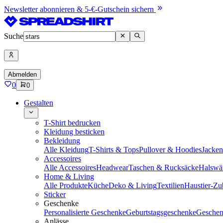
Newsletter abonnieren & 5-€-Gutschein sichern
Suche
Abmelden
0
0
Gestalten
T-Shirt bedrucken
Kleidung besticken
Bekleidung
Alle Kleidung
T-Shirts & Tops
Pullover & Hoodies
Jacke
Accessoires
Alle Accessoires
Headwear
Taschen & Rucksäcke
Halswä
Home & Living
Alle Produkte
Küche
Deko & Living
Textilien
Haustier-Zu
Sticker
Geschenke
Personalisierte Geschenke
Geburtstagsgeschenke
Geschen
Anlässe