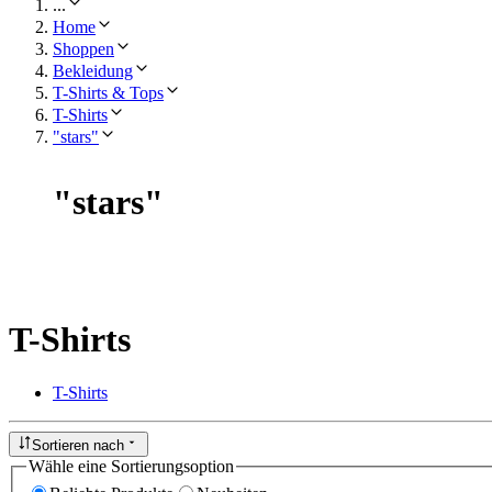
...
Home
Shoppen
Bekleidung
T-Shirts & Tops
T-Shirts
"stars"
"
stars
"
T-Shirts
T-Shirts
Sortieren nach
Wähle eine Sortierungsoption