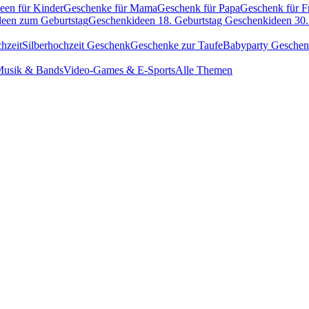
een für Kinder
Geschenke für Mama
Geschenk für Papa
Geschenk für F
een zum Geburtstag
Geschenkideen 18. Geburtstag
Geschenkideen 30.
hzeit
Silberhochzeit Geschenk
Geschenke zur Taufe
Babyparty Gesche
usik & Bands
Video-Games & E-Sports
Alle Themen