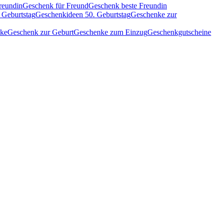
reundin
Geschenk für Freund
Geschenk beste Freundin
 Geburtstag
Geschenkideen 50. Geburtstag
Geschenke zur
nke
Geschenk zur Geburt
Geschenke zum Einzug
Geschenkgutscheine