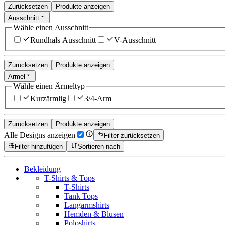
Zurücksetzen
Produkte anzeigen
Ausschnitt
Wähle einen Ausschnitt
Rundhals Ausschnitt
V-Ausschnitt
Zurücksetzen
Produkte anzeigen
Ärmel
Wähle einen Ärmeltyp
Kurzärmlig
3/4-Arm
Zurücksetzen
Produkte anzeigen
Alle Designs anzeigen
Filter zurücksetzen
Filter hinzufügen
Sortieren nach
Bekleidung
T-Shirts & Tops
T-Shirts
Tank Tops
Langarmshirts
Hemden & Blusen
Poloshirts