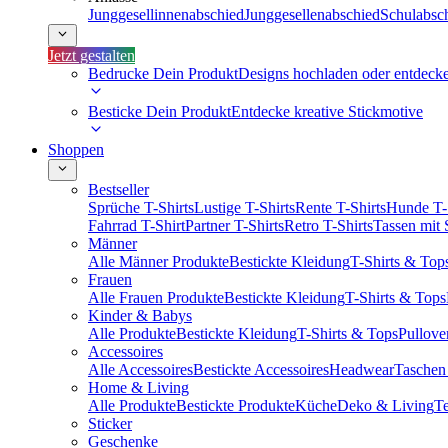
Junggesellinnenabschied
Junggesellenabschied
Schulabsc
Jetzt gestalten
Bedrucke Dein Produkt
Designs hochladen oder entdeck
Besticke Dein Produkt
Entdecke kreative Stickmotive
Shoppen
Bestseller
Sprüche T-Shirts
Lustige T-Shirts
Rente T-Shirts
Hunde T-
Fahrrad T-Shirt
Partner T-Shirts
Retro T-Shirts
Tassen mit
Männer
Alle Männer Produkte
Bestickte Kleidung
T-Shirts & Top
Frauen
Alle Frauen Produkte
Bestickte Kleidung
T-Shirts & Tops
Kinder & Babys
Alle Produkte
Bestickte Kleidung
T-Shirts & Tops
Pullove
Accessoires
Alle Accessoires
Bestickte Accessoires
Headwear
Taschen
Home & Living
Alle Produkte
Bestickte Produkte
Küche
Deko & Living
Te
Sticker
Geschenke