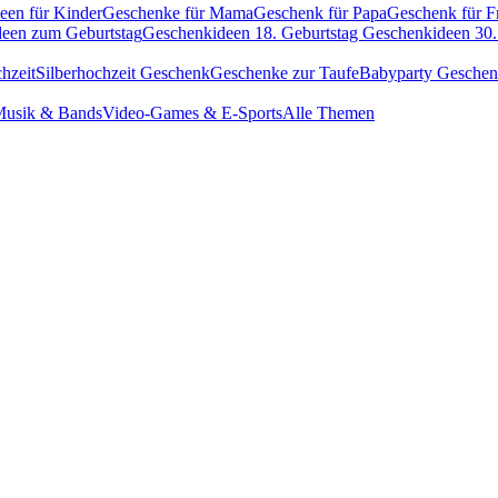
een für Kinder
Geschenke für Mama
Geschenk für Papa
Geschenk für F
een zum Geburtstag
Geschenkideen 18. Geburtstag
Geschenkideen 30.
hzeit
Silberhochzeit Geschenk
Geschenke zur Taufe
Babyparty Gesche
usik & Bands
Video-Games & E-Sports
Alle Themen