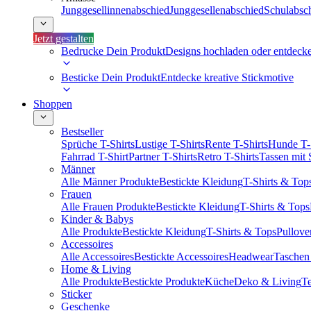
Junggesellinnenabschied
Junggesellenabschied
Schulabsc
Jetzt gestalten
Bedrucke Dein Produkt
Designs hochladen oder entdeck
Besticke Dein Produkt
Entdecke kreative Stickmotive
Shoppen
Bestseller
Sprüche T-Shirts
Lustige T-Shirts
Rente T-Shirts
Hunde T-
Fahrrad T-Shirt
Partner T-Shirts
Retro T-Shirts
Tassen mit
Männer
Alle Männer Produkte
Bestickte Kleidung
T-Shirts & Top
Frauen
Alle Frauen Produkte
Bestickte Kleidung
T-Shirts & Tops
Kinder & Babys
Alle Produkte
Bestickte Kleidung
T-Shirts & Tops
Pullove
Accessoires
Alle Accessoires
Bestickte Accessoires
Headwear
Taschen
Home & Living
Alle Produkte
Bestickte Produkte
Küche
Deko & Living
Te
Sticker
Geschenke