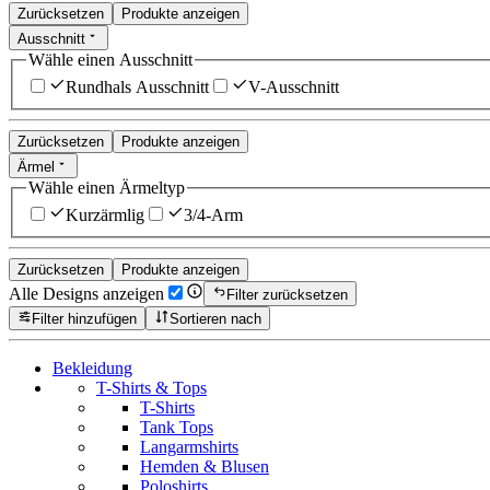
Zurücksetzen
Produkte anzeigen
Ausschnitt
Wähle einen Ausschnitt
Rundhals Ausschnitt
V-Ausschnitt
Zurücksetzen
Produkte anzeigen
Ärmel
Wähle einen Ärmeltyp
Kurzärmlig
3/4-Arm
Zurücksetzen
Produkte anzeigen
Alle Designs anzeigen
Filter zurücksetzen
Filter hinzufügen
Sortieren nach
Bekleidung
T-Shirts & Tops
T-Shirts
Tank Tops
Langarmshirts
Hemden & Blusen
Poloshirts