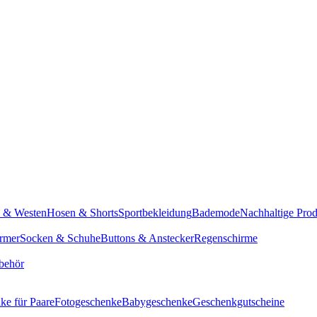
n & Westen
Hosen & Shorts
Sportbekleidung
Bademode
Nachhaltige Pro
rmer
Socken & Schuhe
Buttons & Anstecker
Regenschirme
behör
ke für Paare
Fotogeschenke
Babygeschenke
Geschenkgutscheine