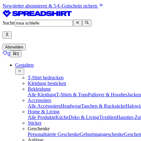
Newsletter abonnieren & 5-€-Gutschein sichern
Suche
Abmelden
0
0
Gestalten
T-Shirt bedrucken
Kleidung besticken
Bekleidung
Alle Kleidung
T-Shirts & Tops
Pullover & Hoodies
Jacke
Accessoires
Alle Accessoires
Headwear
Taschen & Rucksäcke
Halswä
Home & Living
Alle Produkte
Küche
Deko & Living
Textilien
Haustier-Zu
Sticker
Geschenke
Personalisierte Geschenke
Geburtstagsgeschenke
Geschen
Anlässe