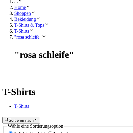
...
Home
Shoppen
Bekleidung
T-Shirts & Tops
T-Shirts
"rosa schleife"
"
rosa schleife
"
T-Shirts
T-Shirts
Sortieren nach
Wähle eine Sortierungsoption