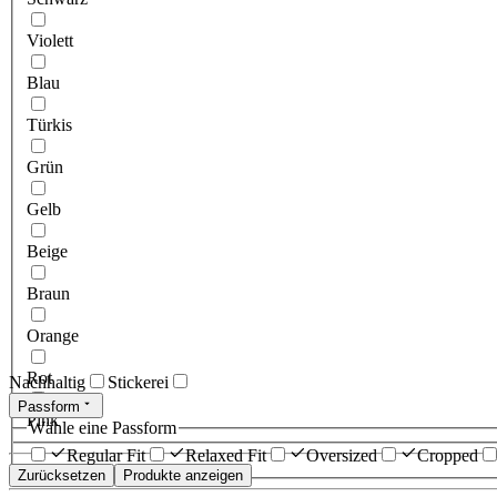
Violett
Blau
Türkis
Grün
Gelb
Beige
Braun
Orange
Rot
Nachhaltig
Stickerei
Passform
Pink
Wähle eine Passform
Regular Fit
Relaxed Fit
Oversized
Cropped
Zurücksetzen
Produkte anzeigen