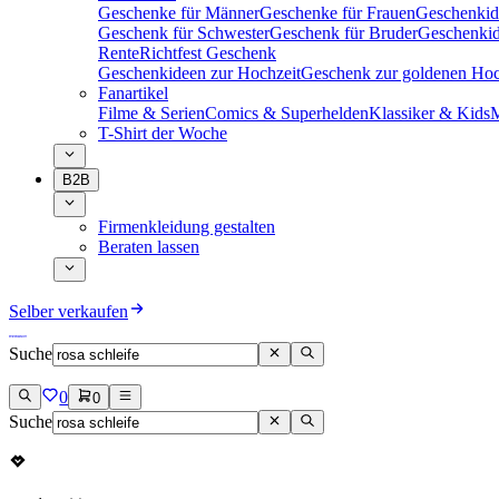
Geschenke für Männer
Geschenke für Frauen
Geschenkid
Geschenk für Schwester
Geschenk für Bruder
Geschenkid
Rente
Richtfest Geschenk
Geschenkideen zur Hochzeit
Geschenk zur goldenen Hoc
Fanartikel
Filme & Serien
Comics & Superhelden
Klassiker & Kids
M
T-Shirt der Woche
B2B
Firmenkleidung gestalten
Beraten lassen
Selber verkaufen
Suche
0
0
Suche