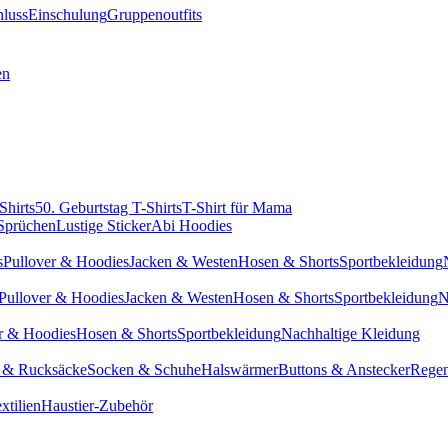
hluss
Einschulung
Gruppenoutfits
en
Shirts
50. Geburtstag T-Shirts
T-Shirt für Mama
 Sprüchen
Lustige Sticker
Abi Hoodies
s
Pullover & Hoodies
Jacken & Westen
Hosen & Shorts
Sportbekleidung
Pullover & Hoodies
Jacken & Westen
Hosen & Shorts
Sportbekleidung
N
r & Hoodies
Hosen & Shorts
Sportbekleidung
Nachhaltige Kleidung
 & Rucksäcke
Socken & Schuhe
Halswärmer
Buttons & Anstecker
Regen
xtilien
Haustier-Zubehör