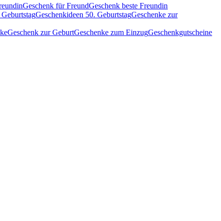
reundin
Geschenk für Freund
Geschenk beste Freundin
 Geburtstag
Geschenkideen 50. Geburtstag
Geschenke zur
nke
Geschenk zur Geburt
Geschenke zum Einzug
Geschenkgutscheine