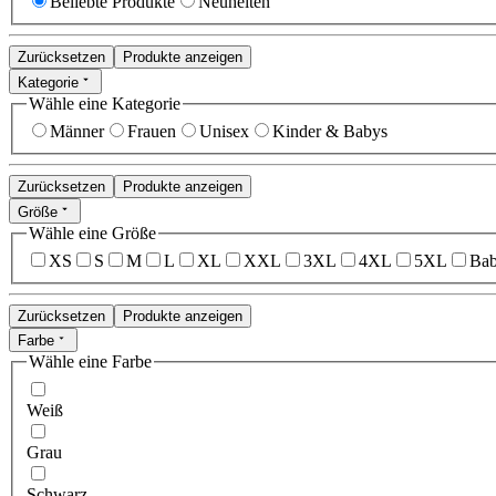
Beliebte Produkte
Neuheiten
Zurücksetzen
Produkte anzeigen
Kategorie
Wähle eine Kategorie
Männer
Frauen
Unisex
Kinder & Babys
Zurücksetzen
Produkte anzeigen
Größe
Wähle eine Größe
XS
S
M
L
XL
XXL
3XL
4XL
5XL
Bab
Zurücksetzen
Produkte anzeigen
Farbe
Wähle eine Farbe
Weiß
Grau
Schwarz