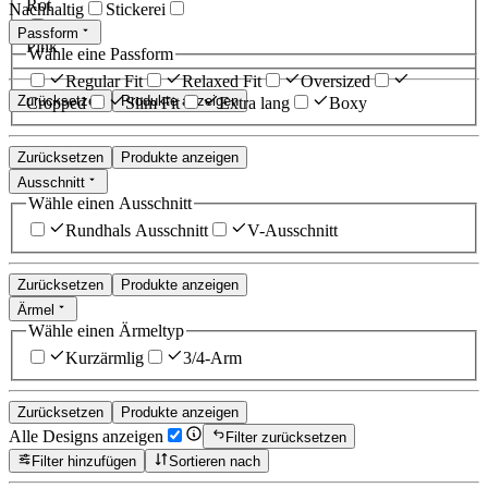
Rot
Nachhaltig
Stickerei
Passform
Pink
Wähle eine Passform
Regular Fit
Relaxed Fit
Oversized
Zurücksetzen
Produkte anzeigen
Cropped
Slim Fit
Extra lang
Boxy
Zurücksetzen
Produkte anzeigen
Ausschnitt
Wähle einen Ausschnitt
Rundhals Ausschnitt
V-Ausschnitt
Zurücksetzen
Produkte anzeigen
Ärmel
Wähle einen Ärmeltyp
Kurzärmlig
3/4-Arm
Zurücksetzen
Produkte anzeigen
Alle Designs anzeigen
Filter zurücksetzen
Filter hinzufügen
Sortieren nach