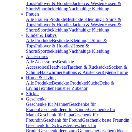
Tops
Pullover & Hoodies
Jacken & Westen
Hosen &
Shorts
Sportbekleidung
Nachhaltige Kleidung
Frauen
Alle Frauen Produkte
Bestickte Kleidung
T-Shirts &
Tops
Pullover & Hoodies
Jacken & Westen
Hosen &
Shorts
Sportbekleidung
Nachhaltige Kleidung
Kinder & Babys
Alle Produkte
Bestickte Kleidung
T-Shirts &
Tops
Pullover & Hoodies
Hosen &
Shorts
Sportbekleidung
Nachhaltige Kleidung
Accessoires
Alle Accessoires
Bestickte
Accessoires
Headwear
Taschen & Rucksäcke
Socken &
Schuhe
Halswärmer
Buttons & Anstecker
Regenschirme
Home & Living
Alle Produkte
Bestickte Produkte
Küche
Deko &
Living
Textilien
Haustier-Zubehör
Sticker
Geschenke
Geschenke für Männer
Geschenke für
Frauen
Geschenkideen für Kinder
Geschenke für
Mama
Geschenk für Papa
Geschenk für
Freundin
Geschenk für Freund
Geschenk beste Freundin
Geschenk für Schwester
Geschenk für
Bruder
Geschenkideen zum Geburtstag
Geschenkideen