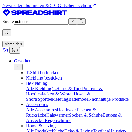
Newsletter abonnieren & 5-€-Gutschein sichern
Suche
Abmelden
0
0
Gestalten
T-Shirt bedrucken
Kleidung besticken
Bekleidung
Alle Kleidung
T-Shirts & Tops
Pullover &
Hoodies
Jacken & Westen
Hosen &
Shorts
Sportbekleidung
Bademode
Nachhaltige Produkte
Accessoires
Alle Accessoires
Headwear
Taschen &
Rucksäcke
Halswärmer
Socken & Schuhe
Buttons &
Anstecker
Regenschirme
Home & Living
Alle Produkte
Küche
Deko & Living
Textilien
Haustier-