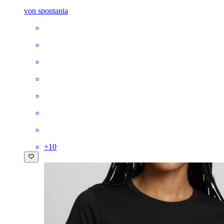
von spontania
+
10