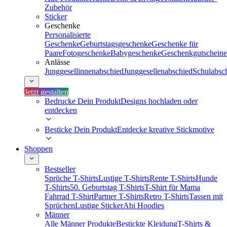
Zubehör
Sticker
Geschenke
Personalisierte
Geschenke
Geburtstagsgeschenke
Geschenke für
Paare
Fotogeschenke
Babygeschenke
Geschenkgutscheine
Anlässe
Junggesellinnenabschied
Junggesellenabschied
Schulabsc
Jetzt gestalten
Bedrucke Dein Produkt
Designs hochladen oder
entdecken
Besticke Dein Produkt
Entdecke kreative Stickmotive
Shoppen
Bestseller
Sprüche T-Shirts
Lustige T-Shirts
Rente T-Shirts
Hunde
T-Shirts
50. Geburtstag T-Shirts
T-Shirt für Mama
Fahrrad T-Shirt
Partner T-Shirts
Retro T-Shirts
Tassen mit
Sprüchen
Lustige Sticker
Abi Hoodies
Männer
Alle Männer Produkte
Bestickte Kleidung
T-Shirts &