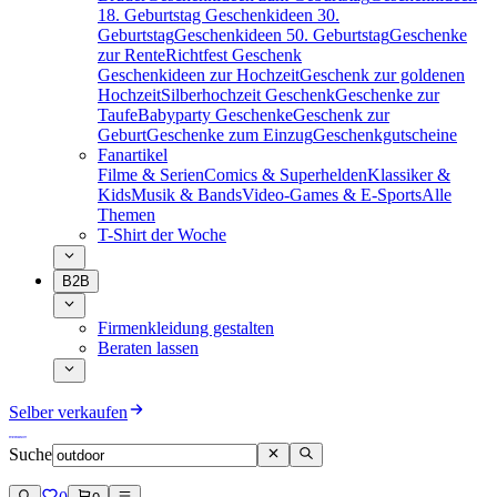
18. Geburtstag
Geschenkideen 30.
Geburtstag
Geschenkideen 50. Geburtstag
Geschenke
zur Rente
Richtfest Geschenk
Geschenkideen zur Hochzeit
Geschenk zur goldenen
Hochzeit
Silberhochzeit Geschenk
Geschenke zur
Taufe
Babyparty Geschenke
Geschenk zur
Geburt
Geschenke zum Einzug
Geschenkgutscheine
Fanartikel
Filme & Serien
Comics & Superhelden
Klassiker &
Kids
Musik & Bands
Video-Games & E-Sports
Alle
Themen
T-Shirt der Woche
B2B
Firmenkleidung gestalten
Beraten lassen
Selber verkaufen
Suche