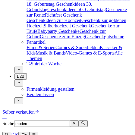
18. Geburtstag
Geschenkideen 30.
Geburtstag
Geschenkideen 50. Geburtstag
Geschenke
zur Rente
Richtfest Geschenk
Geschenkideen zur Hochzeit
Geschenk zur goldenen
Hochzeit
Silberhochzeit Geschenk
Geschenke zur
Taufe
Babyparty Geschenke
Geschenk zur
Geburt
Geschenke zum Einzug
Geschenkgutscheine
Fanartikel
Filme & Serien
Comics & Superhelden
Klassiker &
Kids
Musik & Bands
Video-Games & E-Sports
Alle
Themen
T-Shirt der Woche
B2B
Firmenkleidung gestalten
Beraten lassen
Selber verkaufen
Suche