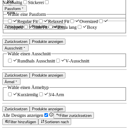
Rot
Nachhaltig
Stickerei
Passform
Pink
Wähle eine Passform
Regular Fit
Relaxed Fit
Oversized
Zurücksetzen
Produkte anzeigen
Cropped
Slim Fit
Extra lang
Boxy
Zurücksetzen
Produkte anzeigen
Ausschnitt
Wähle einen Ausschnitt
Rundhals Ausschnitt
V-Ausschnitt
Zurücksetzen
Produkte anzeigen
Ärmel
Wähle einen Ärmeltyp
Kurzärmlig
3/4-Arm
Zurücksetzen
Produkte anzeigen
Alle Designs anzeigen
Filter zurücksetzen
Filter hinzufügen
Sortieren nach