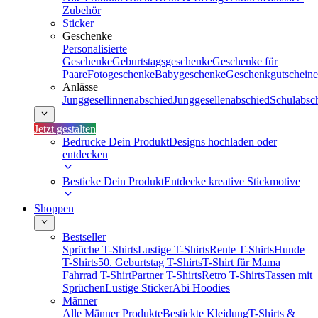
Zubehör
Sticker
Geschenke
Personalisierte
Geschenke
Geburtstagsgeschenke
Geschenke für
Paare
Fotogeschenke
Babygeschenke
Geschenkgutscheine
Anlässe
Junggesellinnenabschied
Junggesellenabschied
Schulabsc
Jetzt gestalten
Bedrucke Dein Produkt
Designs hochladen oder
entdecken
Besticke Dein Produkt
Entdecke kreative Stickmotive
Shoppen
Bestseller
Sprüche T-Shirts
Lustige T-Shirts
Rente T-Shirts
Hunde
T-Shirts
50. Geburtstag T-Shirts
T-Shirt für Mama
Fahrrad T-Shirt
Partner T-Shirts
Retro T-Shirts
Tassen mit
Sprüchen
Lustige Sticker
Abi Hoodies
Männer
Alle Männer Produkte
Bestickte Kleidung
T-Shirts &