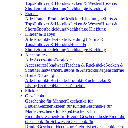
Tops
Pullover & Hoodies
Jacken & Westen
Hosen &
Shorts
Sportbekleidung
Nachhaltige Kleidung
Frauen
Alle Frauen Produkte
Bestickte Kleidung
T-Shirts &
Tops
Pullover & Hoodies
Jacken & Westen
Hosen &
Shorts
Sportbekleidung
Nachhaltige Kleidung
Kinder & Babys
Alle Produkte
Bestickte Kleidung
T-Shirts &
Tops
Pullover & Hoodies
Hosen &
Shorts
Sportbekleidung
Nachhaltige Kleidung
Accessoires
Alle Accessoires
Bestickte
Accessoires
Headwear
Taschen & Rucksäcke
Socken &
Schuhe
Halswärmer
Buttons & Anstecker
Regenschirme
Home & Living
Alle Produkte
Bestickte Produkte
Küche
Deko &
Living
Textilien
Haustier-Zubehör
Sticker
Geschenke
Geschenke für Männer
Geschenke für
Frauen
Geschenkideen für Kinder
Geschenke für
Mama
Geschenk für Papa
Geschenk für
Freundin
Geschenk für Freund
Geschenk beste Freundin
Geschenk für Schwester
Geschenk für
Bruder
Geschenkideen zum Geburtstag
Geschenkideen