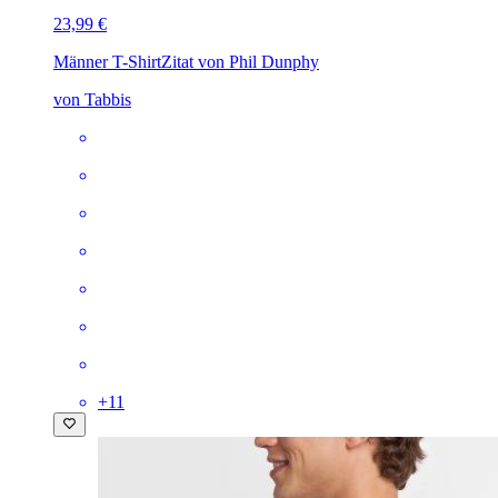
23,99 €
Männer T-Shirt
Zitat von Phil Dunphy
von Tabbis
+
11