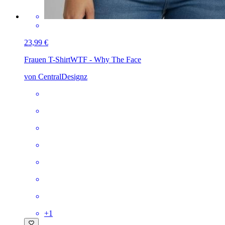
23,99 €
Frauen T-Shirt
WTF - Why The Face
von CentralDesignz
+
1