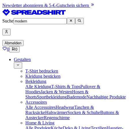
Newsletter abonnieren & 5-€-Gutschein sichern
Suche
Abmelden
0
0
Gestalten
T-Shirt bedrucken
Kleidung besticken
Bekleidung
Alle Kleidung
T-Shirts & Tops
Pullover &
Hoodies
Jacken & Westen
Hosen &
Shorts
Sportbekleidung
Bademode
Nachhaltige Produkte
Accessoires
Alle Accessoires
Headwear
Taschen &
Rucksäcke
Halswärmer
Socken & Schuhe
Buttons &
Anstecker
Regenschirme
Home & Living
Alle Produkte
Küche
Deko & Living
Textilien
Haustier-