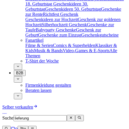
18. Geburtstag
Geschenkideen 30.
Geburtstag
Geschenkideen 50. Geburtstag
Geschenke
zur Rente
Richtfest Geschenk
Geschenkideen zur Hochzeit
Geschenk zur goldenen
Hochzeit
Silberhochzeit Geschenk
Geschenke zur
Taufe
Babyparty Geschenke
Geschenk zur
Geburt
Geschenke zum Einzug
Geschenkgutscheine
Fanartikel
Filme & Serien
Comics & Superhelden
Klassiker &
Kids
Musik & Bands
Video-Games & E-Sports
Alle
Themen
T-Shirt der Woche
B2B
Firmenkleidung gestalten
Beraten lassen
Selber verkaufen
Suche