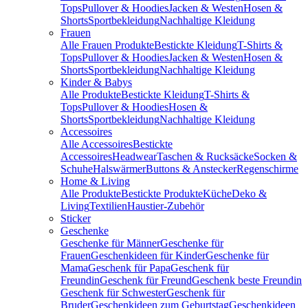
Tops
Pullover & Hoodies
Jacken & Westen
Hosen &
Shorts
Sportbekleidung
Nachhaltige Kleidung
Frauen
Alle Frauen Produkte
Bestickte Kleidung
T-Shirts &
Tops
Pullover & Hoodies
Jacken & Westen
Hosen &
Shorts
Sportbekleidung
Nachhaltige Kleidung
Kinder & Babys
Alle Produkte
Bestickte Kleidung
T-Shirts &
Tops
Pullover & Hoodies
Hosen &
Shorts
Sportbekleidung
Nachhaltige Kleidung
Accessoires
Alle Accessoires
Bestickte
Accessoires
Headwear
Taschen & Rucksäcke
Socken &
Schuhe
Halswärmer
Buttons & Anstecker
Regenschirme
Home & Living
Alle Produkte
Bestickte Produkte
Küche
Deko &
Living
Textilien
Haustier-Zubehör
Sticker
Geschenke
Geschenke für Männer
Geschenke für
Frauen
Geschenkideen für Kinder
Geschenke für
Mama
Geschenk für Papa
Geschenk für
Freundin
Geschenk für Freund
Geschenk beste Freundin
Geschenk für Schwester
Geschenk für
Bruder
Geschenkideen zum Geburtstag
Geschenkideen