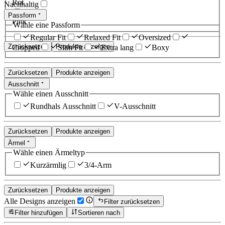
Rot
Nachhaltig
Passform
Pink
Wähle eine Passform
Regular Fit
Relaxed Fit
Oversized
Zurücksetzen
Produkte anzeigen
Cropped
Slim Fit
Extra lang
Boxy
Zurücksetzen
Produkte anzeigen
Ausschnitt
Wähle einen Ausschnitt
Rundhals Ausschnitt
V-Ausschnitt
Zurücksetzen
Produkte anzeigen
Ärmel
Wähle einen Ärmeltyp
Kurzärmlig
3/4-Arm
Zurücksetzen
Produkte anzeigen
Alle Designs anzeigen
Filter zurücksetzen
Filter hinzufügen
Sortieren nach