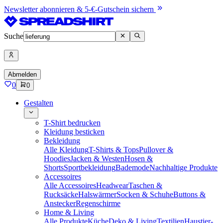
Newsletter abonnieren & 5-€-Gutschein sichern
Suche
Abmelden
0
0
Gestalten
T-Shirt bedrucken
Kleidung besticken
Bekleidung
Alle Kleidung
T-Shirts & Tops
Pullover &
Hoodies
Jacken & Westen
Hosen &
Shorts
Sportbekleidung
Bademode
Nachhaltige Produkte
Accessoires
Alle Accessoires
Headwear
Taschen &
Rucksäcke
Halswärmer
Socken & Schuhe
Buttons &
Anstecker
Regenschirme
Home & Living
Alle Produkte
Küche
Deko & Living
Textilien
Haustier-