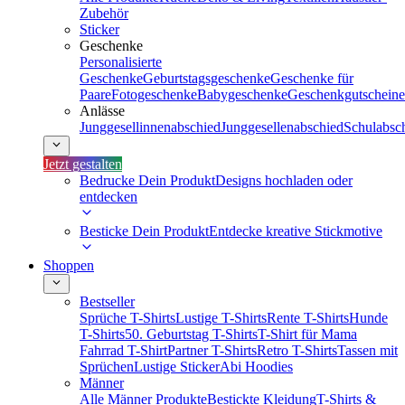
Zubehör
Sticker
Geschenke
Personalisierte
Geschenke
Geburtstagsgeschenke
Geschenke für
Paare
Fotogeschenke
Babygeschenke
Geschenkgutscheine
Anlässe
Junggesellinnenabschied
Junggesellenabschied
Schulabsc
Jetzt gestalten
Bedrucke Dein Produkt
Designs hochladen oder
entdecken
Besticke Dein Produkt
Entdecke kreative Stickmotive
Shoppen
Bestseller
Sprüche T-Shirts
Lustige T-Shirts
Rente T-Shirts
Hunde
T-Shirts
50. Geburtstag T-Shirts
T-Shirt für Mama
Fahrrad T-Shirt
Partner T-Shirts
Retro T-Shirts
Tassen mit
Sprüchen
Lustige Sticker
Abi Hoodies
Männer
Alle Männer Produkte
Bestickte Kleidung
T-Shirts &