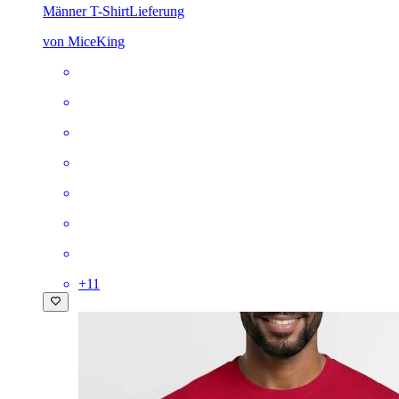
Männer T-Shirt
Lieferung
von MiceKing
+
11