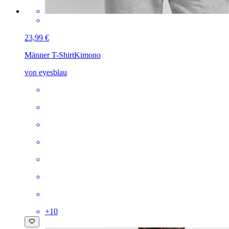
23,99 €
Männer T-Shirt
Kimono
von eyesblau
+
10