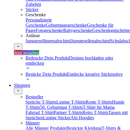
Zubehör
Sticker
Geschenke
Personalisierte
Geschenke
Geburtstagsgeschenke
Geschenke für
Paare
Fotogeschenke
Babygeschenke
Geschenkgutscheine
Anlässe
Junggesellinnenabschied
Junggesellenabschied
Schulabsc
Jetzt gestalten
Bedrucke Dein Produkt
Designs hochladen oder
entdecken
Besticke Dein Produkt
Entdecke kreative Stickmotive
Shoppen
Bestseller
Sprüche T-Shirts
Lustige T-Shirts
Rente T-Shirts
Hunde
T-Shirts
50. Geburtstag T-Shirts
T-Shirt für Mama
Fahrrad T-Shirt
Partner T-Shirts
Retro T-Shirts
Tassen mit
Sprüchen
Lustige Sticker
Abi Hoodies
Männer
Alle Männer Produkte
Bestickte Kleidung
T-Shirts &