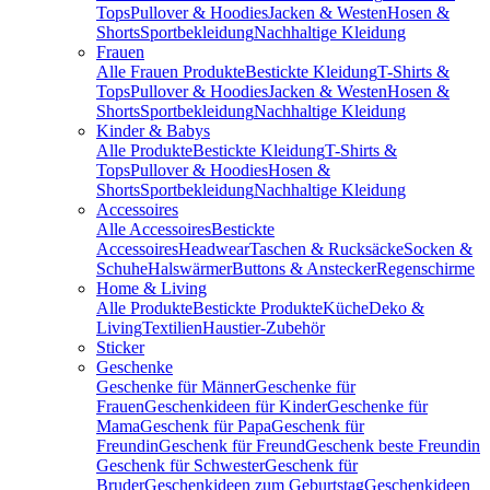
Tops
Pullover & Hoodies
Jacken & Westen
Hosen &
Shorts
Sportbekleidung
Nachhaltige Kleidung
Frauen
Alle Frauen Produkte
Bestickte Kleidung
T-Shirts &
Tops
Pullover & Hoodies
Jacken & Westen
Hosen &
Shorts
Sportbekleidung
Nachhaltige Kleidung
Kinder & Babys
Alle Produkte
Bestickte Kleidung
T-Shirts &
Tops
Pullover & Hoodies
Hosen &
Shorts
Sportbekleidung
Nachhaltige Kleidung
Accessoires
Alle Accessoires
Bestickte
Accessoires
Headwear
Taschen & Rucksäcke
Socken &
Schuhe
Halswärmer
Buttons & Anstecker
Regenschirme
Home & Living
Alle Produkte
Bestickte Produkte
Küche
Deko &
Living
Textilien
Haustier-Zubehör
Sticker
Geschenke
Geschenke für Männer
Geschenke für
Frauen
Geschenkideen für Kinder
Geschenke für
Mama
Geschenk für Papa
Geschenk für
Freundin
Geschenk für Freund
Geschenk beste Freundin
Geschenk für Schwester
Geschenk für
Bruder
Geschenkideen zum Geburtstag
Geschenkideen