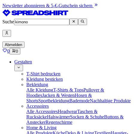
Newsletter abonnieren & 5-€-Gutschein sichern
Suche
Abmelden
0
0
Gestalten
T-Shirt bedrucken
Kleidung besticken
Bekleidung
Alle Kleidung
T-Shirts & Tops
Pullover &
Hoodies
Jacken & Westen
Hosen &
Shorts
Sportbekleidung
Bademode
Nachhaltige Produkte
Accessoires
Alle Accessoires
Headwear
Taschen &
Rucksäcke
Halswärmer
Socken & Schuhe
Buttons &
Anstecker
Regenschirme
Home & Living
Alle Produkte
Küche
Deko & Living
Textilien
Haustier-