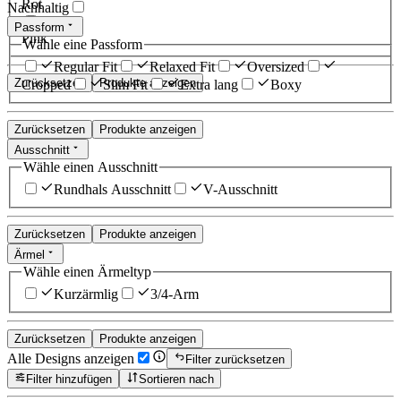
Rot
Nachhaltig
Passform
Pink
Wähle eine Passform
Regular Fit
Relaxed Fit
Oversized
Zurücksetzen
Produkte anzeigen
Cropped
Slim Fit
Extra lang
Boxy
Zurücksetzen
Produkte anzeigen
Ausschnitt
Wähle einen Ausschnitt
Rundhals Ausschnitt
V-Ausschnitt
Zurücksetzen
Produkte anzeigen
Ärmel
Wähle einen Ärmeltyp
Kurzärmlig
3/4-Arm
Zurücksetzen
Produkte anzeigen
Alle Designs anzeigen
Filter zurücksetzen
Filter hinzufügen
Sortieren nach