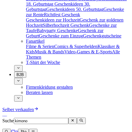
18. Geburtstag
Geschenkideen 30.
Geburtstag
Geschenkideen 50. Geburtstag
Geschenke
zur Rente
Richtfest Geschenk
Geschenkideen zur Hochzeit
Geschenk zur goldenen
Hochzeit
Silberhochzeit Geschenk
Geschenke zur
Taufe
Babyparty Geschenke
Geschenk zur
Geburt
Geschenke zum Einzug
Geschenkgutscheine
Fanartikel
Filme & Serien
Comics & Superhelden
Klassiker &
Kids
Musik & Bands
Video-Games & E-Sports
Alle
Themen
T-Shirt der Woche
B2B
Firmenkleidung gestalten
Beraten lassen
Selber verkaufen
Suche