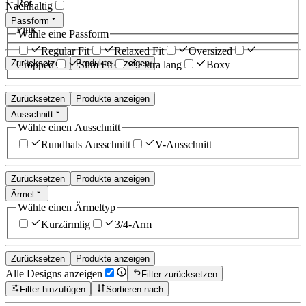
Rot
Nachhaltig
Passform
Pink
Wähle eine Passform
Regular Fit
Relaxed Fit
Oversized
Zurücksetzen
Produkte anzeigen
Cropped
Slim Fit
Extra lang
Boxy
Zurücksetzen
Produkte anzeigen
Ausschnitt
Wähle einen Ausschnitt
Rundhals Ausschnitt
V-Ausschnitt
Zurücksetzen
Produkte anzeigen
Ärmel
Wähle einen Ärmeltyp
Kurzärmlig
3/4-Arm
Zurücksetzen
Produkte anzeigen
Alle Designs anzeigen
Filter zurücksetzen
Filter hinzufügen
Sortieren nach