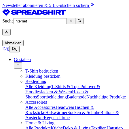
Newsletter abonnieren & 5-€-Gutschein sichern
Suche
Abmelden
0
0
Gestalten
T-Shirt bedrucken
Kleidung besticken
Bekleidung
Alle Kleidung
T-Shirts & Tops
Pullover &
Hoodies
Jacken & Westen
Hosen &
Shorts
Sportbekleidung
Bademode
Nachhaltige Produkte
Accessoires
Alle Accessoires
Headwear
Taschen &
Rucksäcke
Halswärmer
Socken & Schuhe
Buttons &
Anstecker
Regenschirme
Home & Living
Alle Produkte
Küche
Deko & Living
Textilien
Haustier-