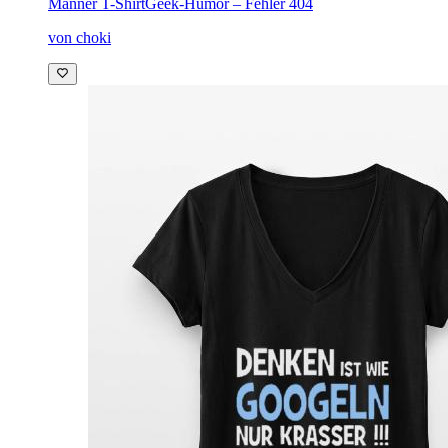
Männer T-Shirt
Geek-Humor – Fehler 404
von choki