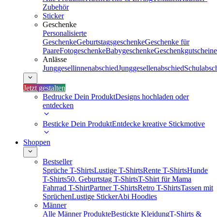
Zubehör
Sticker
Geschenke
Personalisierte
Geschenke
Geburtstagsgeschenke
Geschenke für
Paare
Fotogeschenke
Babygeschenke
Geschenkgutscheine
Anlässe
Junggesellinnenabschied
Junggesellenabschied
Schulabsc
Jetzt gestalten
Bedrucke Dein Produkt
Designs hochladen oder
entdecken
Besticke Dein Produkt
Entdecke kreative Stickmotive
Shoppen
Bestseller
Sprüche T-Shirts
Lustige T-Shirts
Rente T-Shirts
Hunde
T-Shirts
50. Geburtstag T-Shirts
T-Shirt für Mama
Fahrrad T-Shirt
Partner T-Shirts
Retro T-Shirts
Tassen mit
Sprüchen
Lustige Sticker
Abi Hoodies
Männer
Alle Männer Produkte
Bestickte Kleidung
T-Shirts &