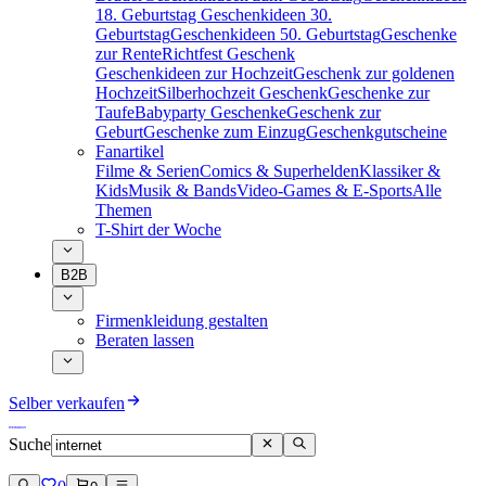
18. Geburtstag
Geschenkideen 30.
Geburtstag
Geschenkideen 50. Geburtstag
Geschenke
zur Rente
Richtfest Geschenk
Geschenkideen zur Hochzeit
Geschenk zur goldenen
Hochzeit
Silberhochzeit Geschenk
Geschenke zur
Taufe
Babyparty Geschenke
Geschenk zur
Geburt
Geschenke zum Einzug
Geschenkgutscheine
Fanartikel
Filme & Serien
Comics & Superhelden
Klassiker &
Kids
Musik & Bands
Video-Games & E-Sports
Alle
Themen
T-Shirt der Woche
B2B
Firmenkleidung gestalten
Beraten lassen
Selber verkaufen
Suche