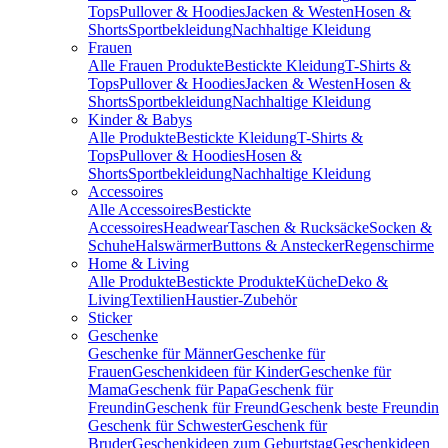
Tops
Pullover & Hoodies
Jacken & Westen
Hosen &
Shorts
Sportbekleidung
Nachhaltige Kleidung
Frauen
Alle Frauen Produkte
Bestickte Kleidung
T-Shirts &
Tops
Pullover & Hoodies
Jacken & Westen
Hosen &
Shorts
Sportbekleidung
Nachhaltige Kleidung
Kinder & Babys
Alle Produkte
Bestickte Kleidung
T-Shirts &
Tops
Pullover & Hoodies
Hosen &
Shorts
Sportbekleidung
Nachhaltige Kleidung
Accessoires
Alle Accessoires
Bestickte
Accessoires
Headwear
Taschen & Rucksäcke
Socken &
Schuhe
Halswärmer
Buttons & Anstecker
Regenschirme
Home & Living
Alle Produkte
Bestickte Produkte
Küche
Deko &
Living
Textilien
Haustier-Zubehör
Sticker
Geschenke
Geschenke für Männer
Geschenke für
Frauen
Geschenkideen für Kinder
Geschenke für
Mama
Geschenk für Papa
Geschenk für
Freundin
Geschenk für Freund
Geschenk beste Freundin
Geschenk für Schwester
Geschenk für
Bruder
Geschenkideen zum Geburtstag
Geschenkideen