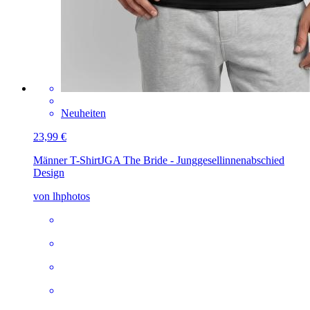
Neuheiten
23,99 €
Männer T-Shirt
JGA The Bride - Junggesellinnenabschied
Design
von lhphotos