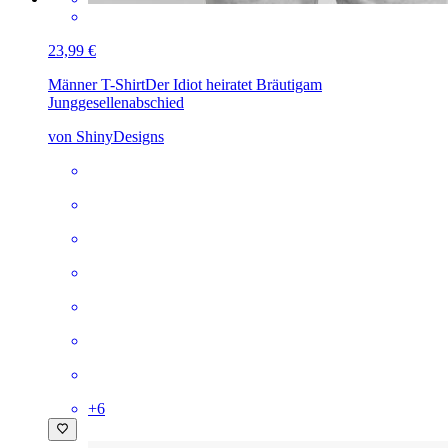
23,99 €
Männer T-Shirt
Der Idiot heiratet Bräutigam
Junggesellenabschied
von ShinyDesigns
+
6