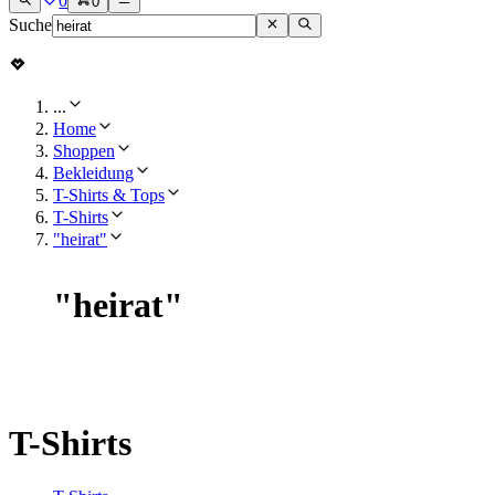
0
0
Suche
...
Home
Shoppen
Bekleidung
T-Shirts & Tops
T-Shirts
"heirat"
"
heirat
"
T-Shirts