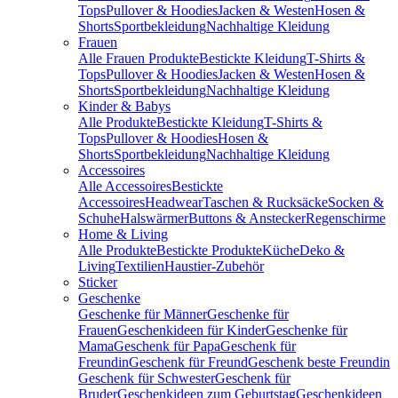
Tops
Pullover & Hoodies
Jacken & Westen
Hosen &
Shorts
Sportbekleidung
Nachhaltige Kleidung
Frauen
Alle Frauen Produkte
Bestickte Kleidung
T-Shirts &
Tops
Pullover & Hoodies
Jacken & Westen
Hosen &
Shorts
Sportbekleidung
Nachhaltige Kleidung
Kinder & Babys
Alle Produkte
Bestickte Kleidung
T-Shirts &
Tops
Pullover & Hoodies
Hosen &
Shorts
Sportbekleidung
Nachhaltige Kleidung
Accessoires
Alle Accessoires
Bestickte
Accessoires
Headwear
Taschen & Rucksäcke
Socken &
Schuhe
Halswärmer
Buttons & Anstecker
Regenschirme
Home & Living
Alle Produkte
Bestickte Produkte
Küche
Deko &
Living
Textilien
Haustier-Zubehör
Sticker
Geschenke
Geschenke für Männer
Geschenke für
Frauen
Geschenkideen für Kinder
Geschenke für
Mama
Geschenk für Papa
Geschenk für
Freundin
Geschenk für Freund
Geschenk beste Freundin
Geschenk für Schwester
Geschenk für
Bruder
Geschenkideen zum Geburtstag
Geschenkideen