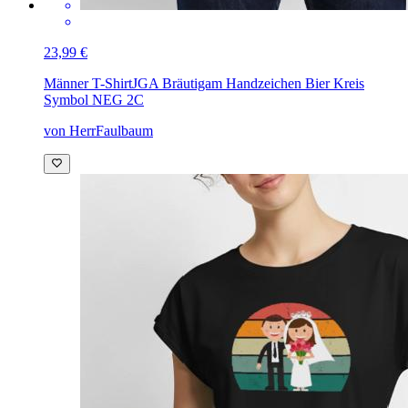
23,99 €
Männer T-Shirt
JGA Bräutigam Handzeichen Bier Kreis
Symbol NEG 2C
von HerrFaulbaum