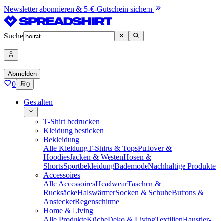
Newsletter abonnieren & 5-€-Gutschein sichern
Suche
Abmelden
0
0
Gestalten
T-Shirt bedrucken
Kleidung besticken
Bekleidung
Alle Kleidung
T-Shirts & Tops
Pullover &
Hoodies
Jacken & Westen
Hosen &
Shorts
Sportbekleidung
Bademode
Nachhaltige Produkte
Accessoires
Alle Accessoires
Headwear
Taschen &
Rucksäcke
Halswärmer
Socken & Schuhe
Buttons &
Anstecker
Regenschirme
Home & Living
Alle Produkte
Küche
Deko & Living
Textilien
Haustier-