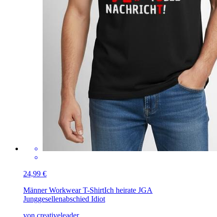
24,99 €
Männer Workwear T-Shirt
Ich heirate JGA
Junggesellenabschied Idiot
von creativeleader