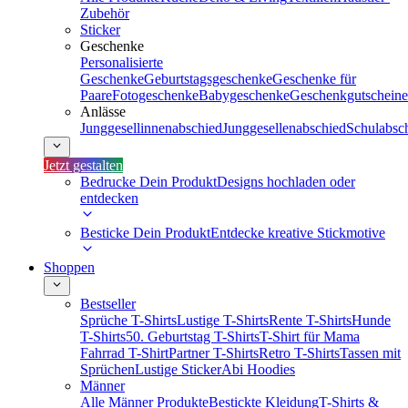
Zubehör
Sticker
Geschenke
Personalisierte
Geschenke
Geburtstagsgeschenke
Geschenke für
Paare
Fotogeschenke
Babygeschenke
Geschenkgutscheine
Anlässe
Junggesellinnenabschied
Junggesellenabschied
Schulabsc
Jetzt gestalten
Bedrucke Dein Produkt
Designs hochladen oder
entdecken
Besticke Dein Produkt
Entdecke kreative Stickmotive
Shoppen
Bestseller
Sprüche T-Shirts
Lustige T-Shirts
Rente T-Shirts
Hunde
T-Shirts
50. Geburtstag T-Shirts
T-Shirt für Mama
Fahrrad T-Shirt
Partner T-Shirts
Retro T-Shirts
Tassen mit
Sprüchen
Lustige Sticker
Abi Hoodies
Männer
Alle Männer Produkte
Bestickte Kleidung
T-Shirts &