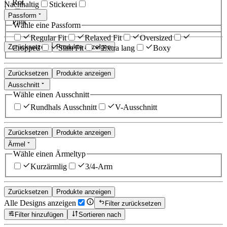
Rot
Nachhaltig
Stickerei
Passform
Pink
Wähle eine Passform
Regular Fit
Relaxed Fit
Oversized
Zurücksetzen
Produkte anzeigen
Cropped
Slim Fit
Extra lang
Boxy
Zurücksetzen
Produkte anzeigen
Ausschnitt
Wähle einen Ausschnitt
Rundhals Ausschnitt
V-Ausschnitt
Zurücksetzen
Produkte anzeigen
Ärmel
Wähle einen Ärmeltyp
Kurzärmlig
3/4-Arm
Zurücksetzen
Produkte anzeigen
Alle Designs anzeigen
Filter zurücksetzen
Filter hinzufügen
Sortieren nach