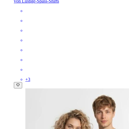
von Lustige-Spass-Shirts
+
3