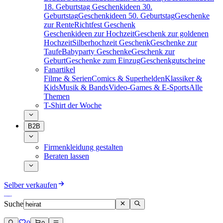
18. Geburtstag
Geschenkideen 30.
Geburtstag
Geschenkideen 50. Geburtstag
Geschenke
zur Rente
Richtfest Geschenk
Geschenkideen zur Hochzeit
Geschenk zur goldenen
Hochzeit
Silberhochzeit Geschenk
Geschenke zur
Taufe
Babyparty Geschenke
Geschenk zur
Geburt
Geschenke zum Einzug
Geschenkgutscheine
Fanartikel
Filme & Serien
Comics & Superhelden
Klassiker &
Kids
Musik & Bands
Video-Games & E-Sports
Alle
Themen
T-Shirt der Woche
B2B
Firmenkleidung gestalten
Beraten lassen
Selber verkaufen
Suche