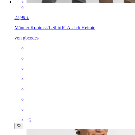
27,99 €
Männer Kontrast-T-Shirt
JGA - Ich Heirate
von gbcodes
+
2