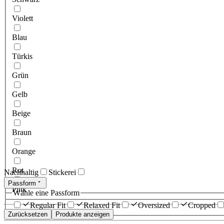
Violett
Blau
Türkis
Grün
Gelb
Beige
Braun
Orange
Rot
Nachhaltig
Stickerei
Passform
Pink
Wähle eine Passform
Regular Fit
Relaxed Fit
Oversized
Cropped
Zurücksetzen
Produkte anzeigen