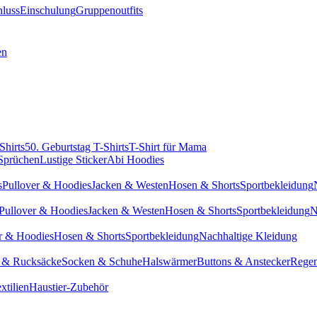
hluss
Einschulung
Gruppenoutfits
en
Shirts
50. Geburtstag T-Shirts
T-Shirt für Mama
 Sprüchen
Lustige Sticker
Abi Hoodies
s
Pullover & Hoodies
Jacken & Westen
Hosen & Shorts
Sportbekleidung
Pullover & Hoodies
Jacken & Westen
Hosen & Shorts
Sportbekleidung
N
r & Hoodies
Hosen & Shorts
Sportbekleidung
Nachhaltige Kleidung
 & Rucksäcke
Socken & Schuhe
Halswärmer
Buttons & Anstecker
Regen
xtilien
Haustier-Zubehör