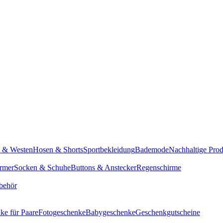
n & Westen
Hosen & Shorts
Sportbekleidung
Bademode
Nachhaltige Pro
rmer
Socken & Schuhe
Buttons & Anstecker
Regenschirme
behör
ke für Paare
Fotogeschenke
Babygeschenke
Geschenkgutscheine