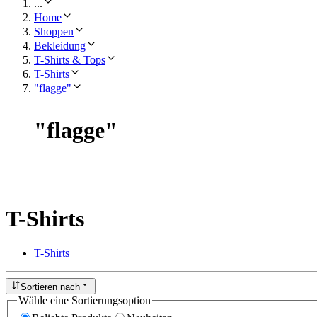
...
Home
Shoppen
Bekleidung
T-Shirts & Tops
T-Shirts
"flagge"
"
flagge
"
T-Shirts
T-Shirts
Sortieren nach
Wähle eine Sortierungsoption