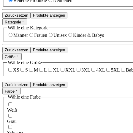
Beliebte Produkte
Neuheiten
Zurücksetzen
Produkte anzeigen
Kategorie
Wähle eine Kategorie
Männer
Frauen
Unisex
Kinder & Babys
Zurücksetzen
Produkte anzeigen
Größe
Wähle eine Größe
XS
S
M
L
XL
XXL
3XL
4XL
5XL
Bab
Zurücksetzen
Produkte anzeigen
Farbe
Wähle eine Farbe
Weiß
Grau
Schwarz