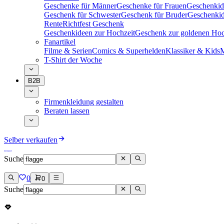
Geschenke für Männer
Geschenke für Frauen
Geschenkid
Geschenk für Schwester
Geschenk für Bruder
Geschenkid
Rente
Richtfest Geschenk
Geschenkideen zur Hochzeit
Geschenk zur goldenen Hoc
Fanartikel
Filme & Serien
Comics & Superhelden
Klassiker & Kids
M
T-Shirt der Woche
B2B
Firmenkleidung gestalten
Beraten lassen
Selber verkaufen
Suche
0
0
Suche