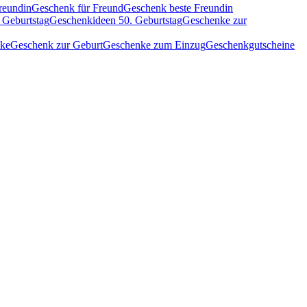
reundin
Geschenk für Freund
Geschenk beste Freundin
 Geburtstag
Geschenkideen 50. Geburtstag
Geschenke zur
nke
Geschenk zur Geburt
Geschenke zum Einzug
Geschenkgutscheine