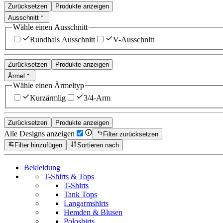
Zurücksetzen
Produkte anzeigen
Ausschnitt
Wähle einen Ausschnitt
Rundhals Ausschnitt
V-Ausschnitt
Zurücksetzen
Produkte anzeigen
Ärmel
Wähle einen Ärmeltyp
Kurzärmlig
3/4-Arm
Zurücksetzen
Produkte anzeigen
Alle Designs anzeigen
Filter zurücksetzen
Filter hinzufügen
Sortieren nach
Bekleidung
T-Shirts & Tops
T-Shirts
Tank Tops
Langarmshirts
Hemden & Blusen
Poloshirts