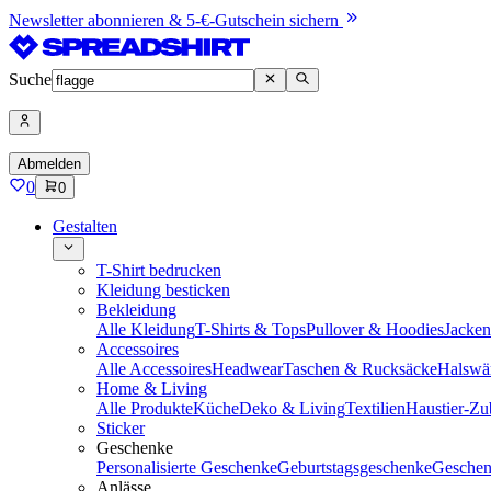
Newsletter abonnieren & 5-€-Gutschein sichern
Suche
Abmelden
0
0
Gestalten
T-Shirt bedrucken
Kleidung besticken
Bekleidung
Alle Kleidung
T-Shirts & Tops
Pullover & Hoodies
Jacke
Accessoires
Alle Accessoires
Headwear
Taschen & Rucksäcke
Halswä
Home & Living
Alle Produkte
Küche
Deko & Living
Textilien
Haustier-Zu
Sticker
Geschenke
Personalisierte Geschenke
Geburtstagsgeschenke
Geschen
Anlässe