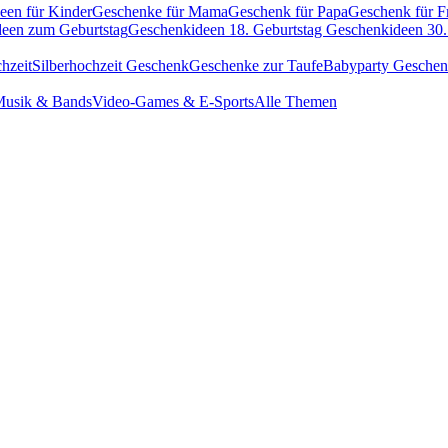
een für Kinder
Geschenke für Mama
Geschenk für Papa
Geschenk für F
een zum Geburtstag
Geschenkideen 18. Geburtstag
Geschenkideen 30.
hzeit
Silberhochzeit Geschenk
Geschenke zur Taufe
Babyparty Gesche
usik & Bands
Video-Games & E-Sports
Alle Themen