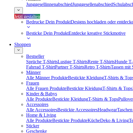
Junggesellinnenabschied
Junggesellenabschied
Schulabsc
Jetzt gestalten
Bedrucke Dein Produkt
Designs hochladen oder entdeck
Besticke Dein Produkt
Entdecke kreative Stickmotive
Shoppen
Bestseller
Sprüche T-Shirts
Lustige T-Shirts
Rente T-Shirts
Hunde T-
Fahrrad T-Shirt
Partner T-Shirts
Retro T-Shirts
Tassen mit
Männer
Alle Männer Produkte
Bestickte Kleidung
T-Shirts & Top
Frauen
Alle Frauen Produkte
Bestickte Kleidung
T-Shirts & Tops
Kinder & Babys
Alle Produkte
Bestickte Kleidung
T-Shirts & Tops
Pullove
Accessoires
Alle Accessoires
Bestickte Accessoires
Headwear
Taschen
Home & Living
Alle Produkte
Bestickte Produkte
Küche
Deko & Living
Te
Sticker
Geschenke