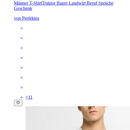
Männer T-Shirt
Traktor Bauer Landwirt Beruf Sprüche
Geschenk
von Perfektos
+
11