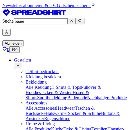
Newsletter abonnieren & 5-€-Gutschein sichern
Suche
Abmelden
0
0
Gestalten
T-Shirt bedrucken
Kleidung besticken
Bekleidung
Alle Kleidung
T-Shirts & Tops
Pullover &
Hoodies
Jacken & Westen
Hosen &
Shorts
Sportbekleidung
Bademode
Nachhaltige Produkte
Accessoires
Alle Accessoires
Headwear
Taschen &
Rucksäcke
Halswärmer
Socken & Schuhe
Buttons &
Anstecker
Regenschirme
Home & Living
Alle Produkte
Küche
Deko & Living
Textilien
Haustier-