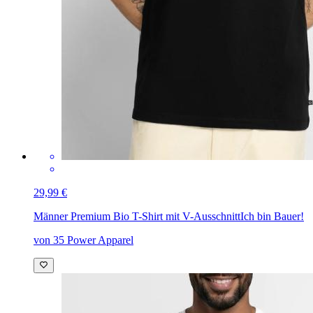
29,99 €
Männer Premium Bio T-Shirt mit V-Ausschnitt
Ich bin Bauer!
von 35 Power Apparel