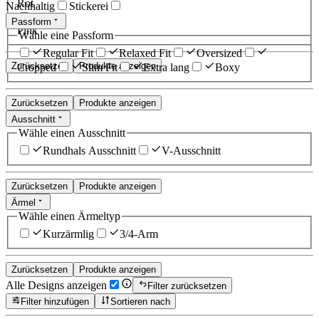
Rot
Nachhaltig
Stickerei
Passform
Pink
Wähle eine Passform
Regular Fit
Relaxed Fit
Oversized
Zurücksetzen
Produkte anzeigen
Cropped
Slim Fit
Extra lang
Boxy
Zurücksetzen
Produkte anzeigen
Ausschnitt
Wähle einen Ausschnitt
Rundhals Ausschnitt
V-Ausschnitt
Zurücksetzen
Produkte anzeigen
Ärmel
Wähle einen Ärmeltyp
Kurzärmlig
3/4-Arm
Zurücksetzen
Produkte anzeigen
Alle Designs anzeigen
Filter zurücksetzen
Filter hinzufügen
Sortieren nach