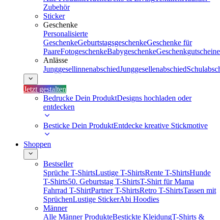
Zubehör
Sticker
Geschenke
Personalisierte
Geschenke
Geburtstagsgeschenke
Geschenke für
Paare
Fotogeschenke
Babygeschenke
Geschenkgutscheine
Anlässe
Junggesellinnenabschied
Junggesellenabschied
Schulabsc
Jetzt gestalten
Bedrucke Dein Produkt
Designs hochladen oder
entdecken
Besticke Dein Produkt
Entdecke kreative Stickmotive
Shoppen
Bestseller
Sprüche T-Shirts
Lustige T-Shirts
Rente T-Shirts
Hunde
T-Shirts
50. Geburtstag T-Shirts
T-Shirt für Mama
Fahrrad T-Shirt
Partner T-Shirts
Retro T-Shirts
Tassen mit
Sprüchen
Lustige Sticker
Abi Hoodies
Männer
Alle Männer Produkte
Bestickte Kleidung
T-Shirts &