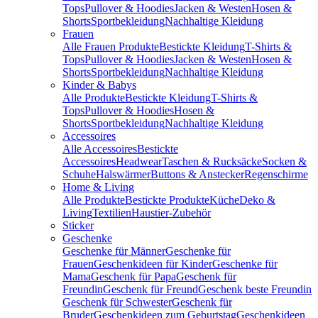
Tops
Pullover & Hoodies
Jacken & Westen
Hosen &
Shorts
Sportbekleidung
Nachhaltige Kleidung
Frauen
Alle Frauen Produkte
Bestickte Kleidung
T-Shirts &
Tops
Pullover & Hoodies
Jacken & Westen
Hosen &
Shorts
Sportbekleidung
Nachhaltige Kleidung
Kinder & Babys
Alle Produkte
Bestickte Kleidung
T-Shirts &
Tops
Pullover & Hoodies
Hosen &
Shorts
Sportbekleidung
Nachhaltige Kleidung
Accessoires
Alle Accessoires
Bestickte
Accessoires
Headwear
Taschen & Rucksäcke
Socken &
Schuhe
Halswärmer
Buttons & Anstecker
Regenschirme
Home & Living
Alle Produkte
Bestickte Produkte
Küche
Deko &
Living
Textilien
Haustier-Zubehör
Sticker
Geschenke
Geschenke für Männer
Geschenke für
Frauen
Geschenkideen für Kinder
Geschenke für
Mama
Geschenk für Papa
Geschenk für
Freundin
Geschenk für Freund
Geschenk beste Freundin
Geschenk für Schwester
Geschenk für
Bruder
Geschenkideen zum Geburtstag
Geschenkideen