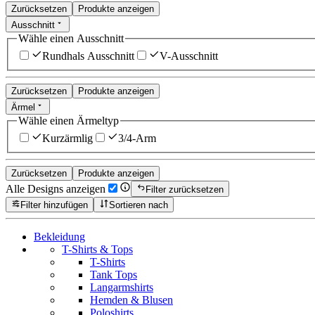
Zurücksetzen
Produkte anzeigen
Ausschnitt
Wähle einen Ausschnitt
Rundhals Ausschnitt
V-Ausschnitt
Zurücksetzen
Produkte anzeigen
Ärmel
Wähle einen Ärmeltyp
Kurzärmlig
3/4-Arm
Zurücksetzen
Produkte anzeigen
Alle Designs anzeigen
Filter zurücksetzen
Filter hinzufügen
Sortieren nach
Bekleidung
T-Shirts & Tops
T-Shirts
Tank Tops
Langarmshirts
Hemden & Blusen
Poloshirts