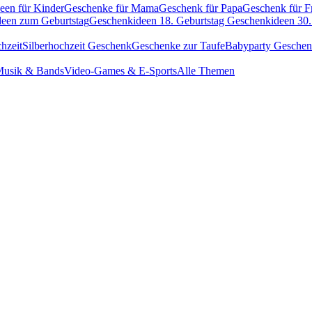
een für Kinder
Geschenke für Mama
Geschenk für Papa
Geschenk für F
een zum Geburtstag
Geschenkideen 18. Geburtstag
Geschenkideen 30.
hzeit
Silberhochzeit Geschenk
Geschenke zur Taufe
Babyparty Gesche
usik & Bands
Video-Games & E-Sports
Alle Themen