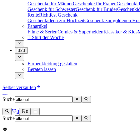
Geschenke für Männer
Geschenke für Frauen
Geschenkid
Geschenk für Schwester
Geschenk für Bruder
Geschenkid
Rente
Richtfest Geschenk
Geschenkideen zur Hochzeit
Geschenk zur goldenen Hoc
Fanartikel
Filme & Serien
Comics & Superhelden
Klassiker & Kids
M
T-Shirt der Woche
B2B
Firmenkleidung gestalten
Beraten lassen
Selber verkaufen
Suche
0
0
Suche