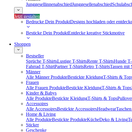
Junggesellinnenabschied
Junggesellenabschied
Schulabsc
Jetzt gestalten
Bedrucke Dein Produkt
Designs hochladen oder entdeck
Besticke Dein Produkt
Entdecke kreative Stickmotive
Shoppen
Bestseller
Sprüche T-Shirts
Lustige T-Shirts
Rente T-Shirts
Hunde T-
Fahrrad T-Shirt
Partner T-Shirts
Retro T-Shirts
Tassen mit
Männer
Alle Männer Produkte
Bestickte Kleidung
T-Shirts & Top
Frauen
Alle Frauen Produkte
Bestickte Kleidung
T-Shirts & Tops
Kinder & Babys
Alle Produkte
Bestickte Kleidung
T-Shirts & Tops
Pullove
Accessoires
Alle Accessoires
Bestickte Accessoires
Headwear
Taschen
Home & Living
Alle Produkte
Bestickte Produkte
Küche
Deko & Living
Te
Sticker
Geschenke