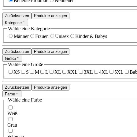
Beliebte Produkte
Neuheiten
Zurücksetzen
Produkte anzeigen
Kategorie
Wähle eine Kategorie
Männer
Frauen
Unisex
Kinder & Babys
Zurücksetzen
Produkte anzeigen
Größe
Wähle eine Größe
XS
S
M
L
XL
XXL
3XL
4XL
5XL
Bab
Zurücksetzen
Produkte anzeigen
Farbe
Wähle eine Farbe
Weiß
Grau
Schwarz