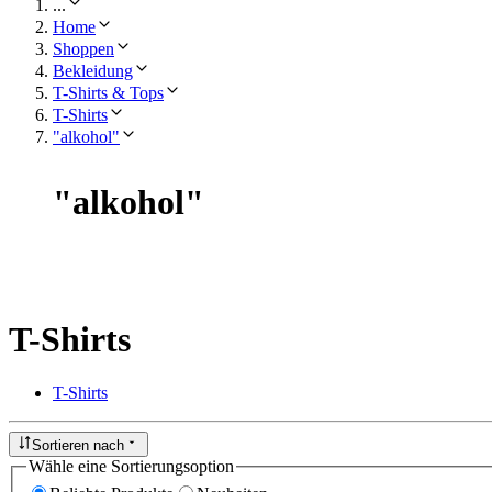
...
Home
Shoppen
Bekleidung
T-Shirts & Tops
T-Shirts
"alkohol"
"
alkohol
"
T-Shirts
T-Shirts
Sortieren nach
Wähle eine Sortierungsoption