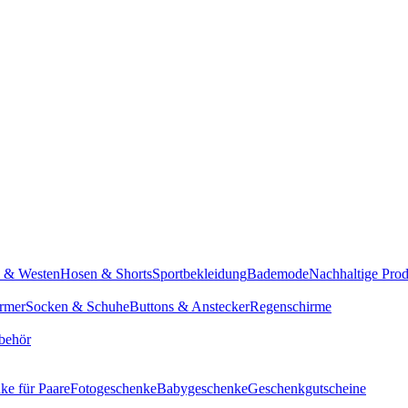
n & Westen
Hosen & Shorts
Sportbekleidung
Bademode
Nachhaltige Pro
rmer
Socken & Schuhe
Buttons & Anstecker
Regenschirme
behör
ke für Paare
Fotogeschenke
Babygeschenke
Geschenkgutscheine