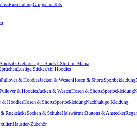
hluss
Einschulung
Gruppenoutfits
en
Shirts
50. Geburtstag T-Shirts
T-Shirt für Mama
 Sprüchen
Lustige Sticker
Abi Hoodies
s
Pullover & Hoodies
Jacken & Westen
Hosen & Shorts
Sportbekleidung
Pullover & Hoodies
Jacken & Westen
Hosen & Shorts
Sportbekleidung
N
r & Hoodies
Hosen & Shorts
Sportbekleidung
Nachhaltige Kleidung
 & Rucksäcke
Socken & Schuhe
Halswärmer
Buttons & Anstecker
Regen
xtilien
Haustier-Zubehör