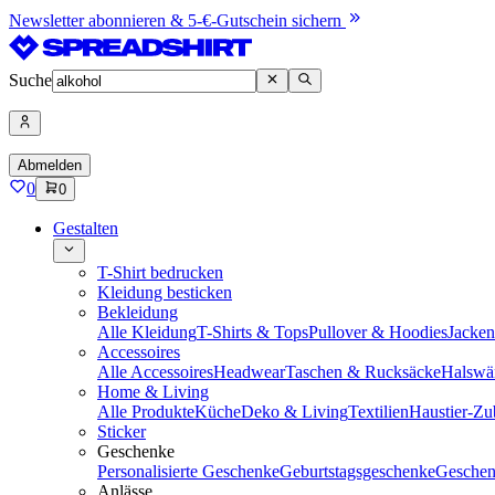
Newsletter abonnieren & 5-€-Gutschein sichern
Suche
Abmelden
0
0
Gestalten
T-Shirt bedrucken
Kleidung besticken
Bekleidung
Alle Kleidung
T-Shirts & Tops
Pullover & Hoodies
Jacke
Accessoires
Alle Accessoires
Headwear
Taschen & Rucksäcke
Halswä
Home & Living
Alle Produkte
Küche
Deko & Living
Textilien
Haustier-Zu
Sticker
Geschenke
Personalisierte Geschenke
Geburtstagsgeschenke
Geschen
Anlässe