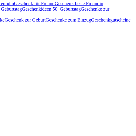
reundin
Geschenk für Freund
Geschenk beste Freundin
 Geburtstag
Geschenkideen 50. Geburtstag
Geschenke zur
nke
Geschenk zur Geburt
Geschenke zum Einzug
Geschenkgutscheine