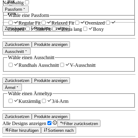
Rot
Nachhaltig
Passform
Pink
Wähle eine Passform
Regular Fit
Relaxed Fit
Oversized
Zurücksetzen
Produkte anzeigen
Cropped
Slim Fit
Extra lang
Boxy
Zurücksetzen
Produkte anzeigen
Ausschnitt
Wähle einen Ausschnitt
Rundhals Ausschnitt
V-Ausschnitt
Zurücksetzen
Produkte anzeigen
Ärmel
Wähle einen Ärmeltyp
Kurzärmlig
3/4-Arm
Zurücksetzen
Produkte anzeigen
Alle Designs anzeigen
Filter zurücksetzen
Filter hinzufügen
Sortieren nach