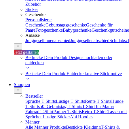
Zubehör
Sticker
Geschenke
Personalisierte
Geschenke
Geburtstagsgeschenke
Geschenke für
Paare
Fotogeschenke
Babygeschenke
Geschenkgutscheine
Anlässe
Junggesellinnenabschied
Junggesellenabschied
Schulabsc
Jetzt gestalten
Bedrucke Dein Produkt
Designs hochladen oder
entdecken
Besticke Dein Produkt
Entdecke kreative Stickmotive
Shoppen
Bestseller
Sprüche T-Shirts
Lustige T-Shirts
Rente T-Shirts
Hunde
T-Shirts
50. Geburtstag T-Shirts
T-Shirt für Mama
Fahrrad T-Shirt
Partner T-Shirts
Retro T-Shirts
Tassen mit
Sprüchen
Lustige Sticker
Abi Hoodies
Männer
Alle Männer Produkte
Bestickte Kleidung
T-Shirts &