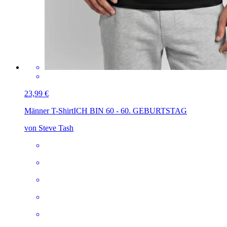
23,99 €
Männer T-Shirt
ICH BIN 60 - 60. GEBURTSTAG
von Steve Tash