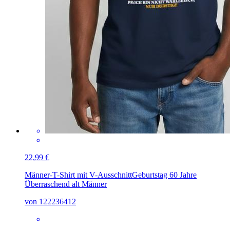
22,99 €
Männer-T-Shirt mit V-Ausschnitt
Geburtstag 60 Jahre
Überraschend alt Männer
von 122236412