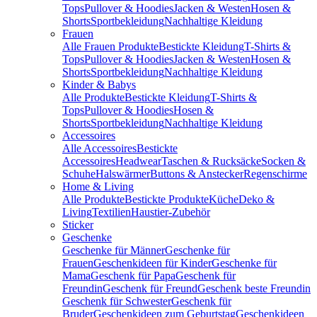
Tops
Pullover & Hoodies
Jacken & Westen
Hosen &
Shorts
Sportbekleidung
Nachhaltige Kleidung
Frauen
Alle Frauen Produkte
Bestickte Kleidung
T-Shirts &
Tops
Pullover & Hoodies
Jacken & Westen
Hosen &
Shorts
Sportbekleidung
Nachhaltige Kleidung
Kinder & Babys
Alle Produkte
Bestickte Kleidung
T-Shirts &
Tops
Pullover & Hoodies
Hosen &
Shorts
Sportbekleidung
Nachhaltige Kleidung
Accessoires
Alle Accessoires
Bestickte
Accessoires
Headwear
Taschen & Rucksäcke
Socken &
Schuhe
Halswärmer
Buttons & Anstecker
Regenschirme
Home & Living
Alle Produkte
Bestickte Produkte
Küche
Deko &
Living
Textilien
Haustier-Zubehör
Sticker
Geschenke
Geschenke für Männer
Geschenke für
Frauen
Geschenkideen für Kinder
Geschenke für
Mama
Geschenk für Papa
Geschenk für
Freundin
Geschenk für Freund
Geschenk beste Freundin
Geschenk für Schwester
Geschenk für
Bruder
Geschenkideen zum Geburtstag
Geschenkideen