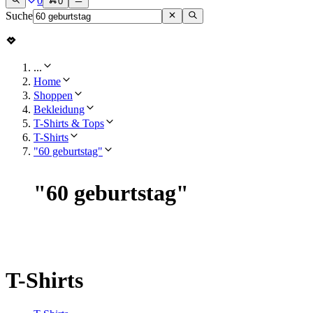
0
0
Suche
...
Home
Shoppen
Bekleidung
T-Shirts & Tops
T-Shirts
"60 geburtstag"
"
60 geburtstag
"
T-Shirts