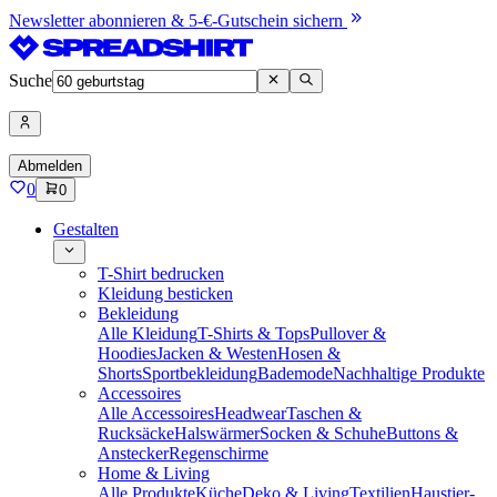
Newsletter abonnieren & 5-€-Gutschein sichern
Suche
Abmelden
0
0
Gestalten
T-Shirt bedrucken
Kleidung besticken
Bekleidung
Alle Kleidung
T-Shirts & Tops
Pullover &
Hoodies
Jacken & Westen
Hosen &
Shorts
Sportbekleidung
Bademode
Nachhaltige Produkte
Accessoires
Alle Accessoires
Headwear
Taschen &
Rucksäcke
Halswärmer
Socken & Schuhe
Buttons &
Anstecker
Regenschirme
Home & Living
Alle Produkte
Küche
Deko & Living
Textilien
Haustier-