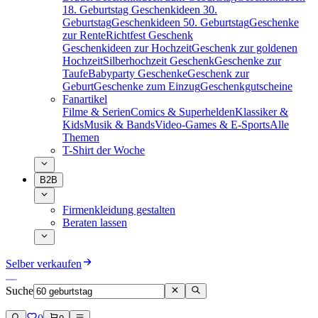
18. Geburtstag
Geschenkideen 30.
Geburtstag
Geschenkideen 50. Geburtstag
Geschenke
zur Rente
Richtfest Geschenk
Geschenkideen zur Hochzeit
Geschenk zur goldenen
Hochzeit
Silberhochzeit Geschenk
Geschenke zur
Taufe
Babyparty Geschenke
Geschenk zur
Geburt
Geschenke zum Einzug
Geschenkgutscheine
Fanartikel
Filme & Serien
Comics & Superhelden
Klassiker &
Kids
Musik & Bands
Video-Games & E-Sports
Alle
Themen
T-Shirt der Woche
B2B
Firmenkleidung gestalten
Beraten lassen
Selber verkaufen
Suche