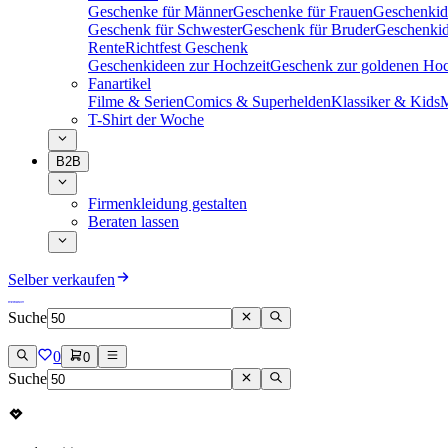
Geschenke für Männer
Geschenke für Frauen
Geschenkid
Geschenk für Schwester
Geschenk für Bruder
Geschenkid
Rente
Richtfest Geschenk
Geschenkideen zur Hochzeit
Geschenk zur goldenen Hoc
Fanartikel
Filme & Serien
Comics & Superhelden
Klassiker & Kids
M
T-Shirt der Woche
B2B
Firmenkleidung gestalten
Beraten lassen
Selber verkaufen
Suche
0
0
Suche