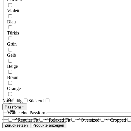
Violett
Blau
Türkis
Grün
Gelb
Beige
Braun
Orange
Rot
Nachhaltig
Stickerei
Passform
Pink
Wähle eine Passform
Regular Fit
Relaxed Fit
Oversized
Cropped
Zurücksetzen
Produkte anzeigen