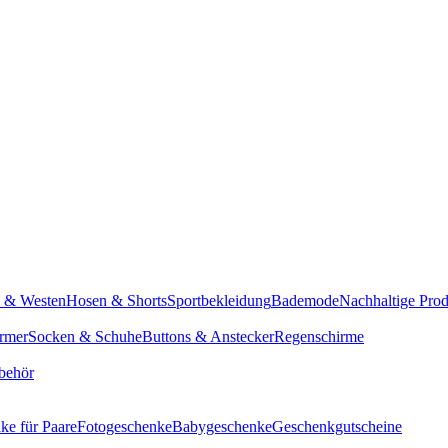
n & Westen
Hosen & Shorts
Sportbekleidung
Bademode
Nachhaltige Pro
rmer
Socken & Schuhe
Buttons & Anstecker
Regenschirme
behör
ke für Paare
Fotogeschenke
Babygeschenke
Geschenkgutscheine