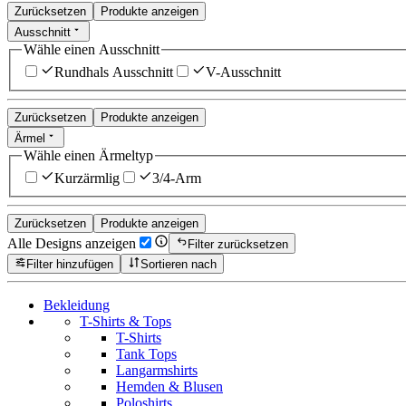
Zurücksetzen
Produkte anzeigen
Ausschnitt
Wähle einen Ausschnitt
Rundhals Ausschnitt
V-Ausschnitt
Zurücksetzen
Produkte anzeigen
Ärmel
Wähle einen Ärmeltyp
Kurzärmlig
3/4-Arm
Zurücksetzen
Produkte anzeigen
Alle Designs anzeigen
Filter zurücksetzen
Filter hinzufügen
Sortieren nach
Bekleidung
T-Shirts & Tops
T-Shirts
Tank Tops
Langarmshirts
Hemden & Blusen
Poloshirts