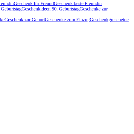
reundin
Geschenk für Freund
Geschenk beste Freundin
 Geburtstag
Geschenkideen 50. Geburtstag
Geschenke zur
nke
Geschenk zur Geburt
Geschenke zum Einzug
Geschenkgutscheine