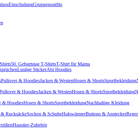
hluss
Einschulung
Gruppenoutfits
en
Shirts
50. Geburtstag T-Shirts
T-Shirt für Mama
 Sprüchen
Lustige Sticker
Abi Hoodies
s
Pullover & Hoodies
Jacken & Westen
Hosen & Shorts
Sportbekleidung
Pullover & Hoodies
Jacken & Westen
Hosen & Shorts
Sportbekleidung
N
r & Hoodies
Hosen & Shorts
Sportbekleidung
Nachhaltige Kleidung
 & Rucksäcke
Socken & Schuhe
Halswärmer
Buttons & Anstecker
Regen
xtilien
Haustier-Zubehör