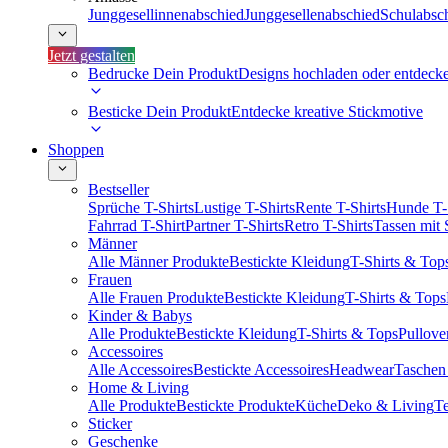
Junggesellinnenabschied
Junggesellenabschied
Schulabsc
Jetzt gestalten
Bedrucke Dein Produkt
Designs hochladen oder entdeck
Besticke Dein Produkt
Entdecke kreative Stickmotive
Shoppen
Bestseller
Sprüche T-Shirts
Lustige T-Shirts
Rente T-Shirts
Hunde T-
Fahrrad T-Shirt
Partner T-Shirts
Retro T-Shirts
Tassen mit
Männer
Alle Männer Produkte
Bestickte Kleidung
T-Shirts & Top
Frauen
Alle Frauen Produkte
Bestickte Kleidung
T-Shirts & Tops
Kinder & Babys
Alle Produkte
Bestickte Kleidung
T-Shirts & Tops
Pullove
Accessoires
Alle Accessoires
Bestickte Accessoires
Headwear
Taschen
Home & Living
Alle Produkte
Bestickte Produkte
Küche
Deko & Living
Te
Sticker
Geschenke