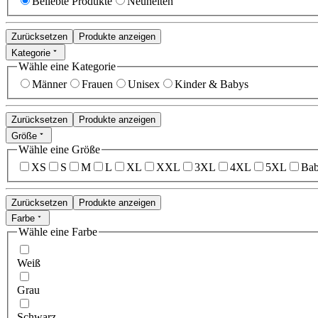
Beliebte Produkte
Neuheiten
Zurücksetzen
Produkte anzeigen
Kategorie
Wähle eine Kategorie
Männer
Frauen
Unisex
Kinder & Babys
Zurücksetzen
Produkte anzeigen
Größe
Wähle eine Größe
XS
S
M
L
XL
XXL
3XL
4XL
5XL
Bab
Zurücksetzen
Produkte anzeigen
Farbe
Wähle eine Farbe
Weiß
Grau
Schwarz