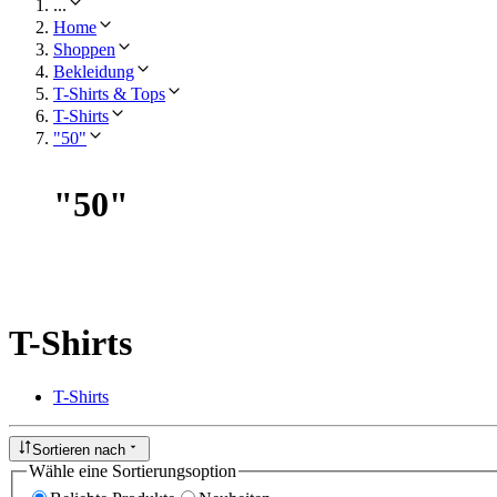
...
Home
Shoppen
Bekleidung
T-Shirts & Tops
T-Shirts
"50"
"
50
"
T-Shirts
T-Shirts
Sortieren nach
Wähle eine Sortierungsoption