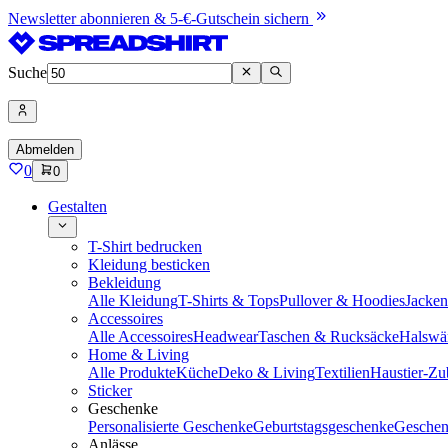
Newsletter abonnieren & 5-€-Gutschein sichern
Suche
Abmelden
0
0
Gestalten
T-Shirt bedrucken
Kleidung besticken
Bekleidung
Alle Kleidung
T-Shirts & Tops
Pullover & Hoodies
Jacke
Accessoires
Alle Accessoires
Headwear
Taschen & Rucksäcke
Halswä
Home & Living
Alle Produkte
Küche
Deko & Living
Textilien
Haustier-Zu
Sticker
Geschenke
Personalisierte Geschenke
Geburtstagsgeschenke
Geschen
Anlässe