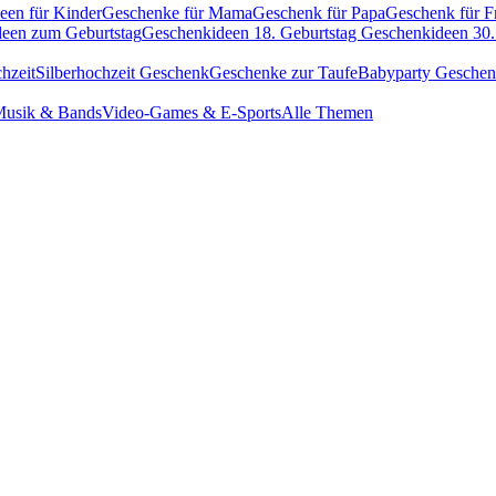
een für Kinder
Geschenke für Mama
Geschenk für Papa
Geschenk für F
een zum Geburtstag
Geschenkideen 18. Geburtstag
Geschenkideen 30.
hzeit
Silberhochzeit Geschenk
Geschenke zur Taufe
Babyparty Gesche
usik & Bands
Video-Games & E-Sports
Alle Themen