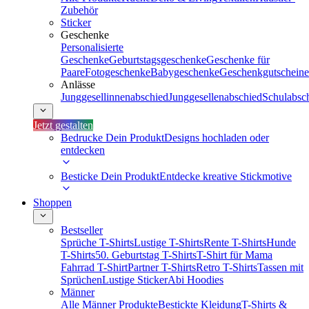
Zubehör
Sticker
Geschenke
Personalisierte
Geschenke
Geburtstagsgeschenke
Geschenke für
Paare
Fotogeschenke
Babygeschenke
Geschenkgutscheine
Anlässe
Junggesellinnenabschied
Junggesellenabschied
Schulabsc
Jetzt gestalten
Bedrucke Dein Produkt
Designs hochladen oder
entdecken
Besticke Dein Produkt
Entdecke kreative Stickmotive
Shoppen
Bestseller
Sprüche T-Shirts
Lustige T-Shirts
Rente T-Shirts
Hunde
T-Shirts
50. Geburtstag T-Shirts
T-Shirt für Mama
Fahrrad T-Shirt
Partner T-Shirts
Retro T-Shirts
Tassen mit
Sprüchen
Lustige Sticker
Abi Hoodies
Männer
Alle Männer Produkte
Bestickte Kleidung
T-Shirts &