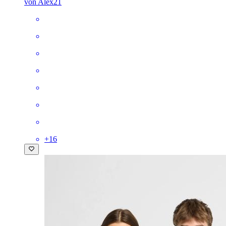
von Alex21
+
16