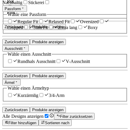
Rot
Nachhaltig
Stickerei
Passform
Pink
Wähle eine Passform
Regular Fit
Relaxed Fit
Oversized
Zurücksetzen
Produkte anzeigen
Cropped
Slim Fit
Extra lang
Boxy
Zurücksetzen
Produkte anzeigen
Ausschnitt
Wähle einen Ausschnitt
Rundhals Ausschnitt
V-Ausschnitt
Zurücksetzen
Produkte anzeigen
Ärmel
Wähle einen Ärmeltyp
Kurzärmlig
3/4-Arm
Zurücksetzen
Produkte anzeigen
Alle Designs anzeigen
Filter zurücksetzen
Filter hinzufügen
Sortieren nach