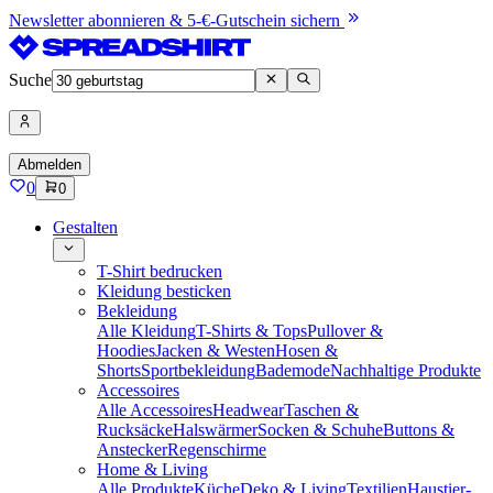
Newsletter abonnieren & 5-€-Gutschein sichern
Suche
Abmelden
0
0
Gestalten
T-Shirt bedrucken
Kleidung besticken
Bekleidung
Alle Kleidung
T-Shirts & Tops
Pullover &
Hoodies
Jacken & Westen
Hosen &
Shorts
Sportbekleidung
Bademode
Nachhaltige Produkte
Accessoires
Alle Accessoires
Headwear
Taschen &
Rucksäcke
Halswärmer
Socken & Schuhe
Buttons &
Anstecker
Regenschirme
Home & Living
Alle Produkte
Küche
Deko & Living
Textilien
Haustier-