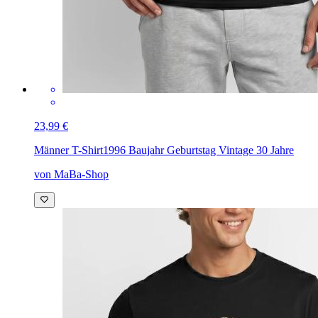
23,99 €
Männer T-Shirt
1996 Baujahr Geburtstag Vintage 30 Jahre
von MaBa-Shop