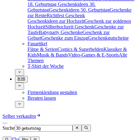
18. Geburtstag
Geschenkideen 30.
Geburtstag
Geschenkideen 50. Geburtstag
Geschenke
zur Rente
Richtfest Geschenk
Geschenkideen zur Hochzeit
Geschenk zur goldenen
Hochzeit
Silberhochzeit Geschenk
Geschenke zur
Taufe
Babyparty Geschenke
Geschenk zur
Geburt
Geschenke zum Einzug
Geschenkgutscheine
Fanartikel
Filme & Serien
Comics & Superhelden
Klassiker &
Kids
Musik & Bands
Video-Games & E-Sports
Alle
Themen
T-Shirt der Woche
B2B
Firmenkleidung gestalten
Beraten lassen
Selber verkaufen
Suche