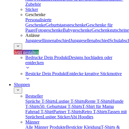
Zubehör
Sticker
Geschenke
Personalisierte
Geschenke
Geburtstagsgeschenke
Geschenke für
Paare
Fotogeschenke
Babygeschenke
Geschenkgutscheine
Anlässe
Junggesellinnenabschied
Junggesellenabschied
Schulabsc
Jetzt gestalten
Bedrucke Dein Produkt
Designs hochladen oder
entdecken
Besticke Dein Produkt
Entdecke kreative Stickmotive
Shoppen
Bestseller
Sprüche T-Shirts
Lustige T-Shirts
Rente T-Shirts
Hunde
T-Shirts
50. Geburtstag T-Shirts
T-Shirt für Mama
Fahrrad T-Shirt
Partner T-Shirts
Retro T-Shirts
Tassen mit
Sprüchen
Lustige Sticker
Abi Hoodies
Männer
Alle Männer Produkte
Bestickte Kleidung
T-Shirts &