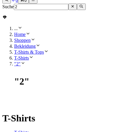
0
0
Suche
...
Home
Shoppen
Bekleidung
T-Shirts & Tops
T-Shirts
"2"
"
2
"
T-Shirts