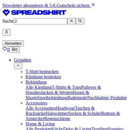
Newsletter abonnieren & 5-€-Gutschein sichern
Suche
Abmelden
0
0
Gestalten
T-Shirt bedrucken
Kleidung besticken
Bekleidung
Alle Kleidung
T-Shirts & Tops
Pullover &
Hoodies
Jacken & Westen
Hosen &
Shorts
Sportbekleidung
Bademode
Nachhaltige Produkte
Accessoires
Alle Accessoires
Headwear
Taschen &
Rucksäcke
Halswärmer
Socken & Schuhe
Buttons &
Anstecker
Regenschirme
Home & Living
Alle Produkte
Küche
Deko & Living
Textilien
Haustier-