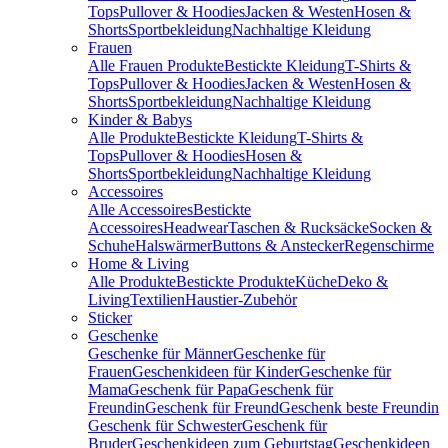
Tops
Pullover & Hoodies
Jacken & Westen
Hosen &
Shorts
Sportbekleidung
Nachhaltige Kleidung
Frauen
Alle Frauen Produkte
Bestickte Kleidung
T-Shirts &
Tops
Pullover & Hoodies
Jacken & Westen
Hosen &
Shorts
Sportbekleidung
Nachhaltige Kleidung
Kinder & Babys
Alle Produkte
Bestickte Kleidung
T-Shirts &
Tops
Pullover & Hoodies
Hosen &
Shorts
Sportbekleidung
Nachhaltige Kleidung
Accessoires
Alle Accessoires
Bestickte
Accessoires
Headwear
Taschen & Rucksäcke
Socken &
Schuhe
Halswärmer
Buttons & Anstecker
Regenschirme
Home & Living
Alle Produkte
Bestickte Produkte
Küche
Deko &
Living
Textilien
Haustier-Zubehör
Sticker
Geschenke
Geschenke für Männer
Geschenke für
Frauen
Geschenkideen für Kinder
Geschenke für
Mama
Geschenk für Papa
Geschenk für
Freundin
Geschenk für Freund
Geschenk beste Freundin
Geschenk für Schwester
Geschenk für
Bruder
Geschenkideen zum Geburtstag
Geschenkideen