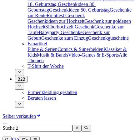
18. Geburtstag
Geschenkideen 30.
Geburtstag
Geschenkideen 50. Geburtstag
Geschenke
zur Rente
Richtfest Geschenk
Geschenkideen zur Hochzeit
Geschenk zur goldenen
Hochzeit
Silberhochzeit Geschenk
Geschenke zur
Taufe
Babyparty Geschenke
Geschenk zur
Geburt
Geschenke zum Einzug
Geschenkgutscheine
Fanartikel
Filme & Serien
Comics & Superhelden
Klassiker &
Kids
Musik & Bands
Video-Games & E-Sports
Alle
Themen
T-Shirt der Woche
B2B
Firmenkleidung gestalten
Beraten lassen
Selber verkaufen
Suche