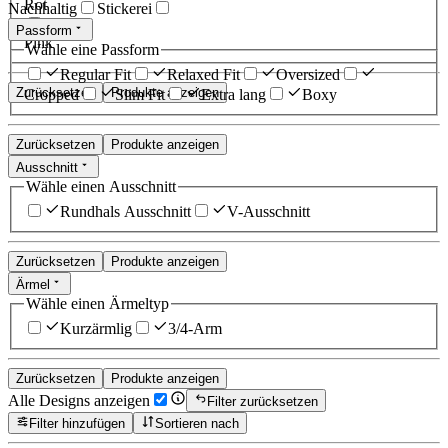
Rot
Nachhaltig
Stickerei
Passform
Pink
Wähle eine Passform
Regular Fit
Relaxed Fit
Oversized
Zurücksetzen
Produkte anzeigen
Cropped
Slim Fit
Extra lang
Boxy
Zurücksetzen
Produkte anzeigen
Ausschnitt
Wähle einen Ausschnitt
Rundhals Ausschnitt
V-Ausschnitt
Zurücksetzen
Produkte anzeigen
Ärmel
Wähle einen Ärmeltyp
Kurzärmlig
3/4-Arm
Zurücksetzen
Produkte anzeigen
Alle Designs anzeigen
Filter zurücksetzen
Filter hinzufügen
Sortieren nach