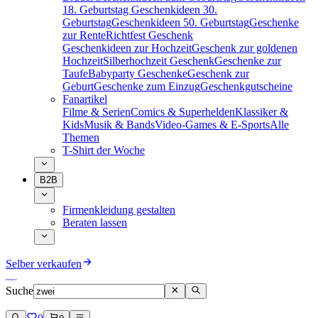
18. Geburtstag
Geschenkideen 30.
Geburtstag
Geschenkideen 50. Geburtstag
Geschenke
zur Rente
Richtfest Geschenk
Geschenkideen zur Hochzeit
Geschenk zur goldenen
Hochzeit
Silberhochzeit Geschenk
Geschenke zur
Taufe
Babyparty Geschenke
Geschenk zur
Geburt
Geschenke zum Einzug
Geschenkgutscheine
Fanartikel
Filme & Serien
Comics & Superhelden
Klassiker &
Kids
Musik & Bands
Video-Games & E-Sports
Alle
Themen
T-Shirt der Woche
B2B
Firmenkleidung gestalten
Beraten lassen
Selber verkaufen
Suche