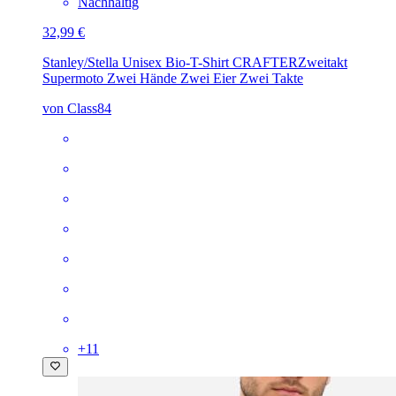
Nachhaltig
32,99 €
Stanley/Stella Unisex Bio-T-Shirt CRAFTER
Zweitakt
Supermoto Zwei Hände Zwei Eier Zwei Takte
von Class84
+
11