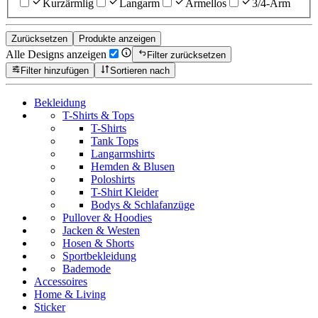
Kurzärmlig
Langarm
Ärmellos
3/4-Arm
Zurücksetzen
Produkte anzeigen
Alle Designs anzeigen
Filter zurücksetzen
Filter hinzufügen
Sortieren nach
Bekleidung
T-Shirts & Tops
T-Shirts
Tank Tops
Langarmshirts
Hemden & Blusen
Poloshirts
T-Shirt Kleider
Bodys & Schlafanzüge
Pullover & Hoodies
Jacken & Westen
Hosen & Shorts
Sportbekleidung
Bademode
Accessoires
Home & Living
Sticker