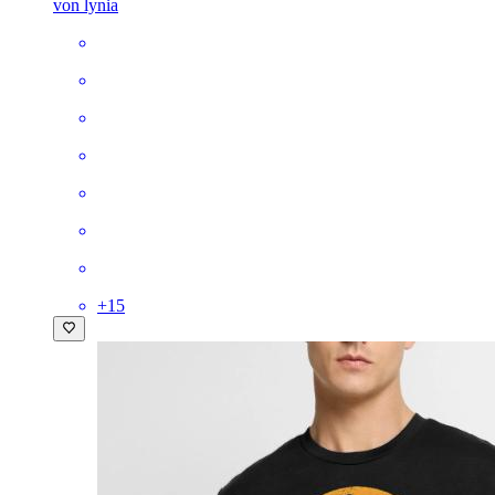
von lynia
+
15