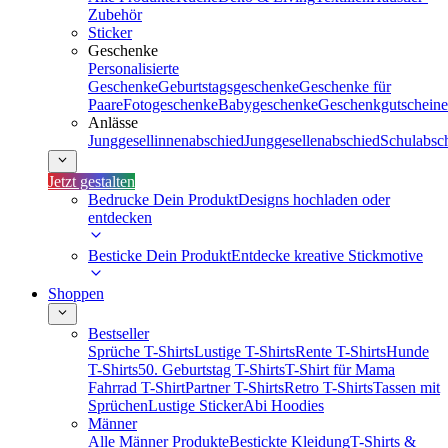
Zubehör
Sticker
Geschenke
Personalisierte
Geschenke
Geburtstagsgeschenke
Geschenke für
Paare
Fotogeschenke
Babygeschenke
Geschenkgutscheine
Anlässe
Junggesellinnenabschied
Junggesellenabschied
Schulabsc
Jetzt gestalten
Bedrucke Dein Produkt
Designs hochladen oder
entdecken
Besticke Dein Produkt
Entdecke kreative Stickmotive
Shoppen
Bestseller
Sprüche T-Shirts
Lustige T-Shirts
Rente T-Shirts
Hunde
T-Shirts
50. Geburtstag T-Shirts
T-Shirt für Mama
Fahrrad T-Shirt
Partner T-Shirts
Retro T-Shirts
Tassen mit
Sprüchen
Lustige Sticker
Abi Hoodies
Männer
Alle Männer Produkte
Bestickte Kleidung
T-Shirts &