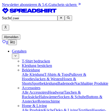
Newsletter abonnieren & 5-€-Gutschein sichern
Suche
Abmelden
0
0
Gestalten
T-Shirt bedrucken
Kleidung besticken
Bekleidung
Alle Kleidung
T-Shirts & Tops
Pullover &
Hoodies
Jacken & Westen
Hosen &
Shorts
Sportbekleidung
Bademode
Nachhaltige Produkte
Accessoires
Alle Accessoires
Headwear
Taschen &
Rucksäcke
Halswärmer
Socken & Schuhe
Buttons &
Anstecker
Regenschirme
Home & Living
Alle Produkte
Küche
Deko & Living
Textilien
Haustier-