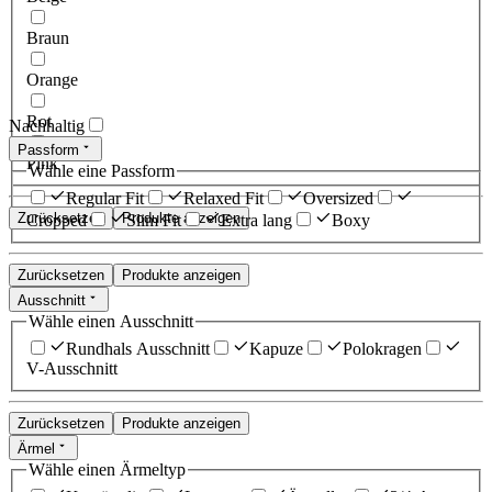
Braun
Orange
Rot
Nachhaltig
Passform
Pink
Wähle eine Passform
Regular Fit
Relaxed Fit
Oversized
Zurücksetzen
Produkte anzeigen
Cropped
Slim Fit
Extra lang
Boxy
Zurücksetzen
Produkte anzeigen
Ausschnitt
Wähle einen Ausschnitt
Rundhals Ausschnitt
Kapuze
Polokragen
V-Ausschnitt
Zurücksetzen
Produkte anzeigen
Ärmel
Wähle einen Ärmeltyp