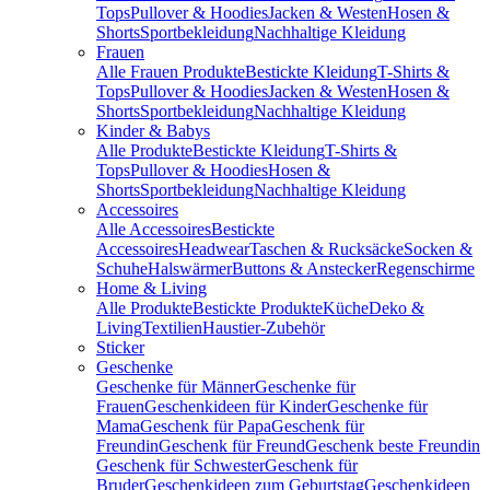
Tops
Pullover & Hoodies
Jacken & Westen
Hosen &
Shorts
Sportbekleidung
Nachhaltige Kleidung
Frauen
Alle Frauen Produkte
Bestickte Kleidung
T-Shirts &
Tops
Pullover & Hoodies
Jacken & Westen
Hosen &
Shorts
Sportbekleidung
Nachhaltige Kleidung
Kinder & Babys
Alle Produkte
Bestickte Kleidung
T-Shirts &
Tops
Pullover & Hoodies
Hosen &
Shorts
Sportbekleidung
Nachhaltige Kleidung
Accessoires
Alle Accessoires
Bestickte
Accessoires
Headwear
Taschen & Rucksäcke
Socken &
Schuhe
Halswärmer
Buttons & Anstecker
Regenschirme
Home & Living
Alle Produkte
Bestickte Produkte
Küche
Deko &
Living
Textilien
Haustier-Zubehör
Sticker
Geschenke
Geschenke für Männer
Geschenke für
Frauen
Geschenkideen für Kinder
Geschenke für
Mama
Geschenk für Papa
Geschenk für
Freundin
Geschenk für Freund
Geschenk beste Freundin
Geschenk für Schwester
Geschenk für
Bruder
Geschenkideen zum Geburtstag
Geschenkideen