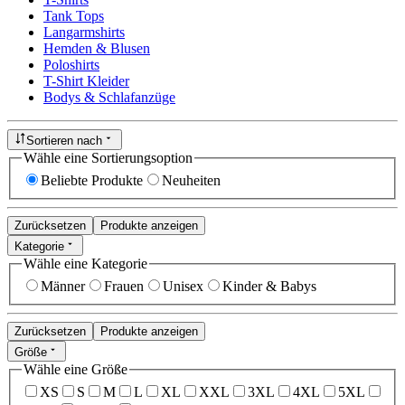
Tank Tops
Langarmshirts
Hemden & Blusen
Poloshirts
T-Shirt Kleider
Bodys & Schlafanzüge
Sortieren nach
Wähle eine Sortierungsoption
Beliebte Produkte
Neuheiten
Zurücksetzen
Produkte anzeigen
Kategorie
Wähle eine Kategorie
Männer
Frauen
Unisex
Kinder & Babys
Zurücksetzen
Produkte anzeigen
Größe
Wähle eine Größe
XS
S
M
L
XL
XXL
3XL
4XL
5XL