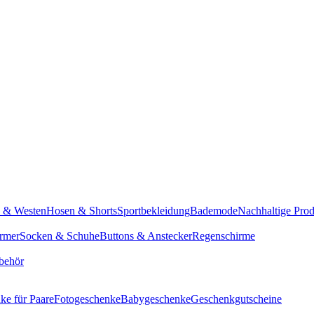
n & Westen
Hosen & Shorts
Sportbekleidung
Bademode
Nachhaltige Pro
rmer
Socken & Schuhe
Buttons & Anstecker
Regenschirme
behör
ke für Paare
Fotogeschenke
Babygeschenke
Geschenkgutscheine