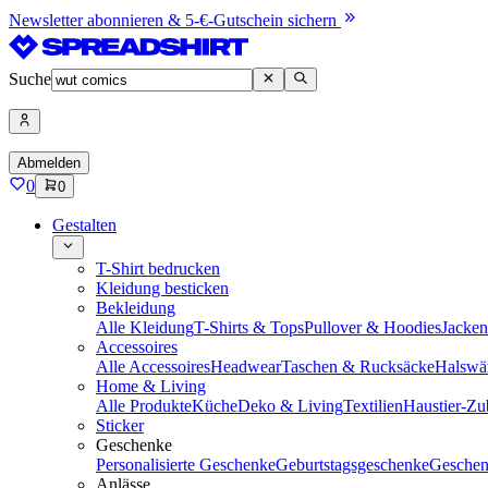
Newsletter abonnieren & 5-€-Gutschein sichern
Suche
Abmelden
0
0
Gestalten
T-Shirt bedrucken
Kleidung besticken
Bekleidung
Alle Kleidung
T-Shirts & Tops
Pullover & Hoodies
Jacke
Accessoires
Alle Accessoires
Headwear
Taschen & Rucksäcke
Halswä
Home & Living
Alle Produkte
Küche
Deko & Living
Textilien
Haustier-Zu
Sticker
Geschenke
Personalisierte Geschenke
Geburtstagsgeschenke
Geschen
Anlässe