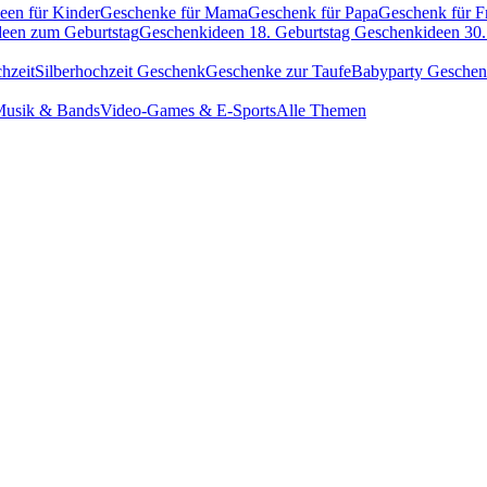
een für Kinder
Geschenke für Mama
Geschenk für Papa
Geschenk für F
een zum Geburtstag
Geschenkideen 18. Geburtstag
Geschenkideen 30.
hzeit
Silberhochzeit Geschenk
Geschenke zur Taufe
Babyparty Gesche
usik & Bands
Video-Games & E-Sports
Alle Themen