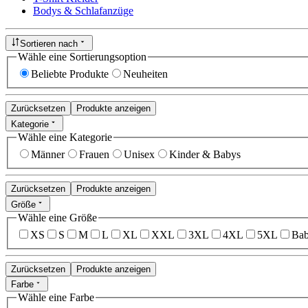
Bodys & Schlafanzüge
Sortieren nach
Wähle eine Sortierungsoption
Beliebte Produkte
Neuheiten
Zurücksetzen
Produkte anzeigen
Kategorie
Wähle eine Kategorie
Männer
Frauen
Unisex
Kinder & Babys
Zurücksetzen
Produkte anzeigen
Größe
Wähle eine Größe
XS
S
M
L
XL
XXL
3XL
4XL
5XL
Bab
Zurücksetzen
Produkte anzeigen
Farbe
Wähle eine Farbe