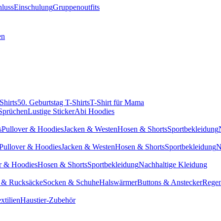
hluss
Einschulung
Gruppenoutfits
en
Shirts
50. Geburtstag T-Shirts
T-Shirt für Mama
 Sprüchen
Lustige Sticker
Abi Hoodies
s
Pullover & Hoodies
Jacken & Westen
Hosen & Shorts
Sportbekleidung
Pullover & Hoodies
Jacken & Westen
Hosen & Shorts
Sportbekleidung
N
r & Hoodies
Hosen & Shorts
Sportbekleidung
Nachhaltige Kleidung
 & Rucksäcke
Socken & Schuhe
Halswärmer
Buttons & Anstecker
Regen
xtilien
Haustier-Zubehör