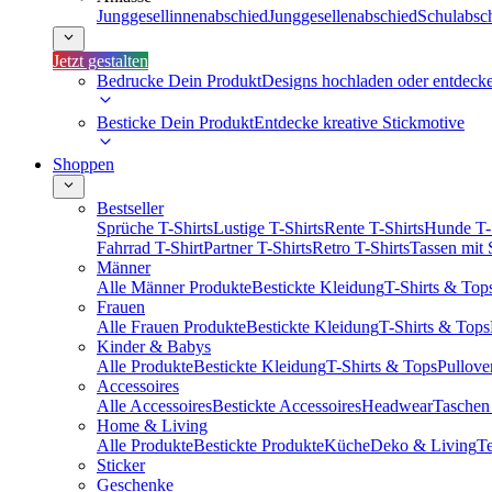
Junggesellinnenabschied
Junggesellenabschied
Schulabsc
Jetzt gestalten
Bedrucke Dein Produkt
Designs hochladen oder entdeck
Besticke Dein Produkt
Entdecke kreative Stickmotive
Shoppen
Bestseller
Sprüche T-Shirts
Lustige T-Shirts
Rente T-Shirts
Hunde T-
Fahrrad T-Shirt
Partner T-Shirts
Retro T-Shirts
Tassen mit
Männer
Alle Männer Produkte
Bestickte Kleidung
T-Shirts & Top
Frauen
Alle Frauen Produkte
Bestickte Kleidung
T-Shirts & Tops
Kinder & Babys
Alle Produkte
Bestickte Kleidung
T-Shirts & Tops
Pullove
Accessoires
Alle Accessoires
Bestickte Accessoires
Headwear
Taschen
Home & Living
Alle Produkte
Bestickte Produkte
Küche
Deko & Living
Te
Sticker
Geschenke