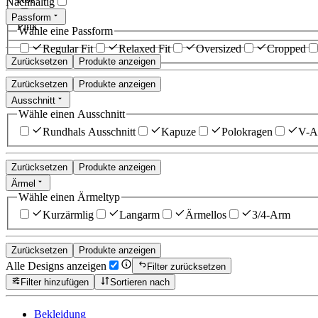
Nachhaltig
Passform
Pink
Wähle eine Passform
Regular Fit
Relaxed Fit
Oversized
Cropped
Zurücksetzen
Produkte anzeigen
Zurücksetzen
Produkte anzeigen
Ausschnitt
Wähle einen Ausschnitt
Rundhals Ausschnitt
Kapuze
Polokragen
V-Au
Zurücksetzen
Produkte anzeigen
Ärmel
Wähle einen Ärmeltyp
Kurzärmlig
Langarm
Ärmellos
3/4-Arm
Zurücksetzen
Produkte anzeigen
Alle Designs anzeigen
Filter zurücksetzen
Filter hinzufügen
Sortieren nach
Bekleidung