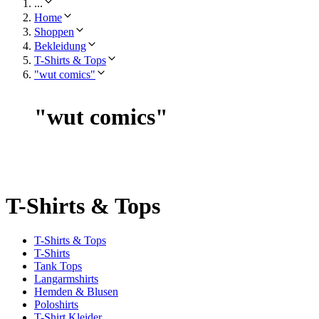
...
Home
Shoppen
Bekleidung
T-Shirts & Tops
"wut comics"
"
wut comics
"
T-Shirts & Tops
T-Shirts & Tops
T-Shirts
Tank Tops
Langarmshirts
Hemden & Blusen
Poloshirts
T-Shirt Kleider