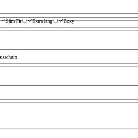
Slim Fit
Extra lang
Boxy
sschnitt