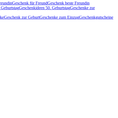
reundin
Geschenk für Freund
Geschenk beste Freundin
 Geburtstag
Geschenkideen 50. Geburtstag
Geschenke zur
nke
Geschenk zur Geburt
Geschenke zum Einzug
Geschenkgutscheine