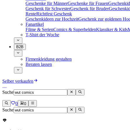
Geschenke für Männer
Geschenke für Frauen
Geschenkid
Geschenk für Schwester
Geschenk für Bruder
Geschenkid
Rente
Richtfest Geschenk
Geschenkideen zur Hochzeit
Geschenk zur goldenen Hoc
Fanartikel
Filme & Serien
Comics & Superhelden
Klassiker & Kids
M
T-Shirt der Woche
B2B
Firmenkleidung gestalten
Beraten lassen
Selber verkaufen
Suche
0
0
Suche