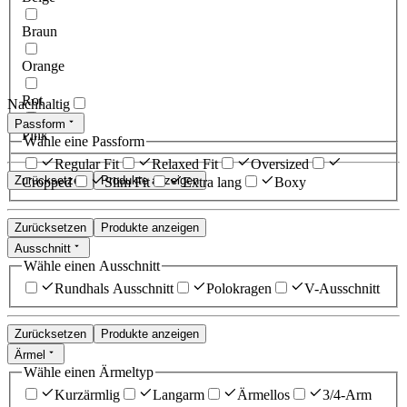
Braun
Orange
Rot
Nachhaltig
Passform
Pink
Wähle eine Passform
Regular Fit
Relaxed Fit
Oversized
Zurücksetzen
Produkte anzeigen
Cropped
Slim Fit
Extra lang
Boxy
Zurücksetzen
Produkte anzeigen
Ausschnitt
Wähle einen Ausschnitt
Rundhals Ausschnitt
Polokragen
V-Ausschnitt
Zurücksetzen
Produkte anzeigen
Ärmel
Wähle einen Ärmeltyp
Kurzärmlig
Langarm
Ärmellos
3/4-Arm