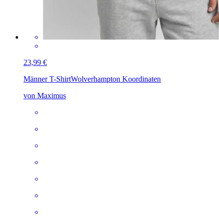
23,99 €
Männer T-Shirt
Wolverhampton Koordinaten
von Maximus