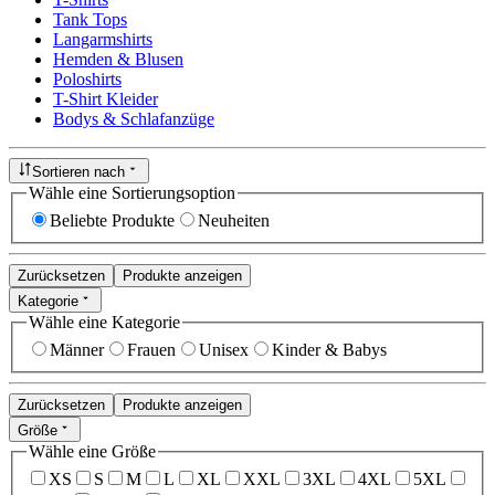
Tank Tops
Langarmshirts
Hemden & Blusen
Poloshirts
T-Shirt Kleider
Bodys & Schlafanzüge
Sortieren nach
Wähle eine Sortierungsoption
Beliebte Produkte
Neuheiten
Zurücksetzen
Produkte anzeigen
Kategorie
Wähle eine Kategorie
Männer
Frauen
Unisex
Kinder & Babys
Zurücksetzen
Produkte anzeigen
Größe
Wähle eine Größe
XS
S
M
L
XL
XXL
3XL
4XL
5XL