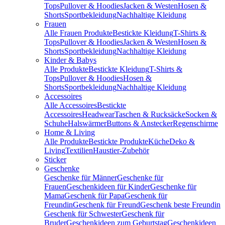
Tops
Pullover & Hoodies
Jacken & Westen
Hosen &
Shorts
Sportbekleidung
Nachhaltige Kleidung
Frauen
Alle Frauen Produkte
Bestickte Kleidung
T-Shirts &
Tops
Pullover & Hoodies
Jacken & Westen
Hosen &
Shorts
Sportbekleidung
Nachhaltige Kleidung
Kinder & Babys
Alle Produkte
Bestickte Kleidung
T-Shirts &
Tops
Pullover & Hoodies
Hosen &
Shorts
Sportbekleidung
Nachhaltige Kleidung
Accessoires
Alle Accessoires
Bestickte
Accessoires
Headwear
Taschen & Rucksäcke
Socken &
Schuhe
Halswärmer
Buttons & Anstecker
Regenschirme
Home & Living
Alle Produkte
Bestickte Produkte
Küche
Deko &
Living
Textilien
Haustier-Zubehör
Sticker
Geschenke
Geschenke für Männer
Geschenke für
Frauen
Geschenkideen für Kinder
Geschenke für
Mama
Geschenk für Papa
Geschenk für
Freundin
Geschenk für Freund
Geschenk beste Freundin
Geschenk für Schwester
Geschenk für
Bruder
Geschenkideen zum Geburtstag
Geschenkideen