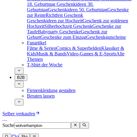
18. Geburtstag
Geschenkideen 30.
Geburtstag
Geschenkideen 50. Geburtstag
Geschenke
zur Rente
Richtfest Geschenk
Geschenkideen zur Hochzeit
Geschenk zur goldenen
Hochzeit
Silberhochzeit Geschenk
Geschenke zur
Taufe
Babyparty Geschenke
Geschenk zur
Geburt
Geschenke zum Einzug
Geschenkgutscheine
Fanartikel
Filme & Serien
Comics & Superhelden
Klassiker &
Kids
Musik & Bands
Video-Games & E-Sports
Alle
Themen
T-Shirt der Woche
B2B
Firmenkleidung gestalten
Beraten lassen
Selber verkaufen
Suche