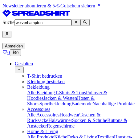
Newsletter abonnieren & 5-€-Gutschein sichern
Suche
Abmelden
0
0
Gestalten
T-Shirt bedrucken
Kleidung besticken
Bekleidung
Alle Kleidung
T-Shirts & Tops
Pullover &
Hoodies
Jacken & Westen
Hosen &
Shorts
Sportbekleidung
Bademode
Nachhaltige Produkte
Accessoires
Alle Accessoires
Headwear
Taschen &
Rucksäcke
Halswärmer
Socken & Schuhe
Buttons &
Anstecker
Regenschirme
Home & Living
Alle Produkte
Küche
Deko & Living
Textilien
Haustier-