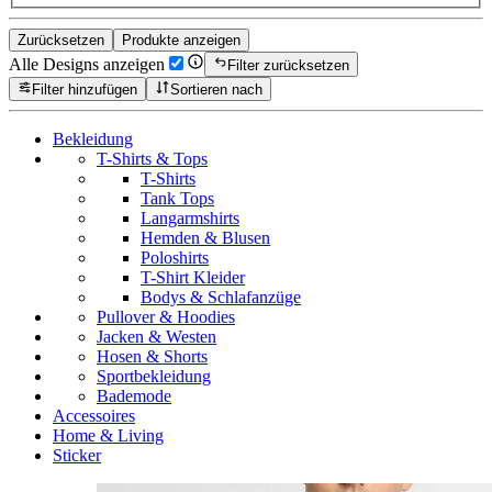
Zurücksetzen
Produkte anzeigen
Alle Designs anzeigen
Filter zurücksetzen
Filter hinzufügen
Sortieren nach
Bekleidung
T-Shirts & Tops
T-Shirts
Tank Tops
Langarmshirts
Hemden & Blusen
Poloshirts
T-Shirt Kleider
Bodys & Schlafanzüge
Pullover & Hoodies
Jacken & Westen
Hosen & Shorts
Sportbekleidung
Bademode
Accessoires
Home & Living
Sticker