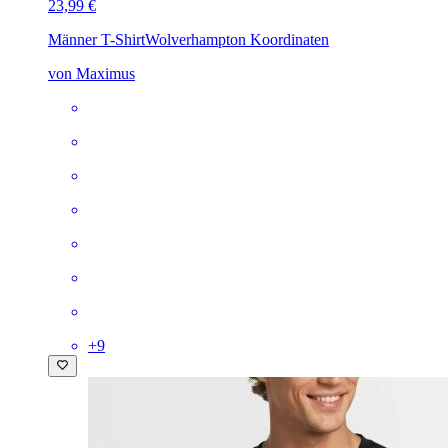
23,99 €
Männer T-Shirt
Wolverhampton Koordinaten
von Maximus
+
9