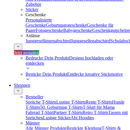
Zubehör
Sticker
Geschenke
Personalisierte
Geschenke
Geburtstagsgeschenke
Geschenke für
Paare
Fotogeschenke
Babygeschenke
Geschenkgutscheine
Anlässe
Junggesellinnenabschied
Junggesellenabschied
Schulabsc
Jetzt gestalten
Bedrucke Dein Produkt
Designs hochladen oder
entdecken
Besticke Dein Produkt
Entdecke kreative Stickmotive
Shoppen
Bestseller
Sprüche T-Shirts
Lustige T-Shirts
Rente T-Shirts
Hunde
T-Shirts
50. Geburtstag T-Shirts
T-Shirt für Mama
Fahrrad T-Shirt
Partner T-Shirts
Retro T-Shirts
Tassen mit
Sprüchen
Lustige Sticker
Abi Hoodies
Männer
Alle Männer Produkte
Bestickte Kleidung
T-Shirts &