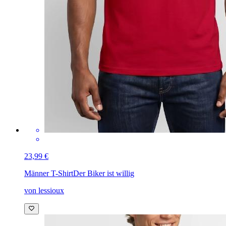
23,99 €
Männer T-Shirt
Der Biker ist willig
von lessioux