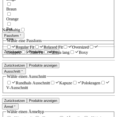
Braun
Orange
Rot
Nachhaltig
Passform
Pink
Wähle eine Passform
Regular Fit
Relaxed Fit
Oversized
Zurücksetzen
Produkte anzeigen
Cropped
Slim Fit
Extra lang
Boxy
Zurücksetzen
Produkte anzeigen
Ausschnitt
Wähle einen Ausschnitt
Rundhals Ausschnitt
Kapuze
Polokragen
V-Ausschnitt
Zurücksetzen
Produkte anzeigen
Ärmel
Wähle einen Ärmeltyp