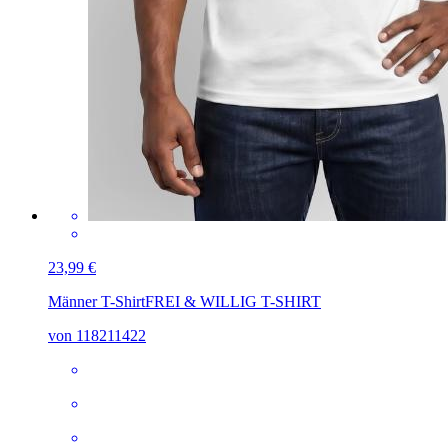
23,99 €
Männer T-Shirt
FREI & WILLIG T-SHIRT
von 118211422