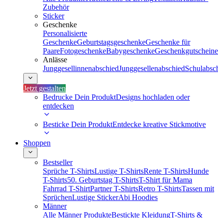
Zubehör
Sticker
Geschenke
Personalisierte
Geschenke
Geburtstagsgeschenke
Geschenke für
Paare
Fotogeschenke
Babygeschenke
Geschenkgutscheine
Anlässe
Junggesellinnenabschied
Junggesellenabschied
Schulabsc
Jetzt gestalten
Bedrucke Dein Produkt
Designs hochladen oder
entdecken
Besticke Dein Produkt
Entdecke kreative Stickmotive
Shoppen
Bestseller
Sprüche T-Shirts
Lustige T-Shirts
Rente T-Shirts
Hunde
T-Shirts
50. Geburtstag T-Shirts
T-Shirt für Mama
Fahrrad T-Shirt
Partner T-Shirts
Retro T-Shirts
Tassen mit
Sprüchen
Lustige Sticker
Abi Hoodies
Männer
Alle Männer Produkte
Bestickte Kleidung
T-Shirts &