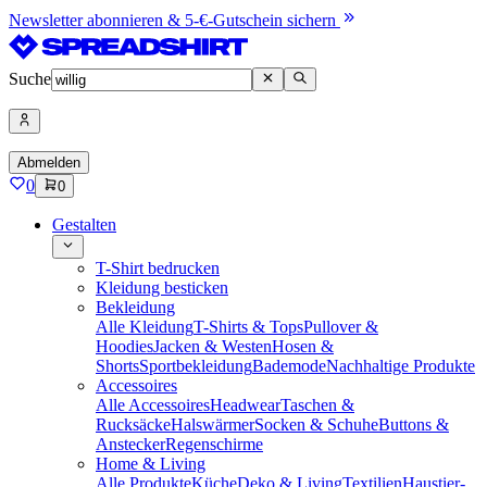
Newsletter abonnieren & 5-€-Gutschein sichern
Suche
Abmelden
0
0
Gestalten
T-Shirt bedrucken
Kleidung besticken
Bekleidung
Alle Kleidung
T-Shirts & Tops
Pullover &
Hoodies
Jacken & Westen
Hosen &
Shorts
Sportbekleidung
Bademode
Nachhaltige Produkte
Accessoires
Alle Accessoires
Headwear
Taschen &
Rucksäcke
Halswärmer
Socken & Schuhe
Buttons &
Anstecker
Regenschirme
Home & Living
Alle Produkte
Küche
Deko & Living
Textilien
Haustier-