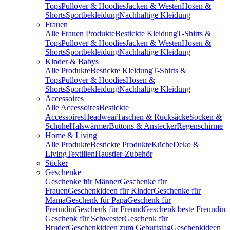
Tops
Pullover & Hoodies
Jacken & Westen
Hosen &
Shorts
Sportbekleidung
Nachhaltige Kleidung
Frauen
Alle Frauen Produkte
Bestickte Kleidung
T-Shirts &
Tops
Pullover & Hoodies
Jacken & Westen
Hosen &
Shorts
Sportbekleidung
Nachhaltige Kleidung
Kinder & Babys
Alle Produkte
Bestickte Kleidung
T-Shirts &
Tops
Pullover & Hoodies
Hosen &
Shorts
Sportbekleidung
Nachhaltige Kleidung
Accessoires
Alle Accessoires
Bestickte
Accessoires
Headwear
Taschen & Rucksäcke
Socken &
Schuhe
Halswärmer
Buttons & Anstecker
Regenschirme
Home & Living
Alle Produkte
Bestickte Produkte
Küche
Deko &
Living
Textilien
Haustier-Zubehör
Sticker
Geschenke
Geschenke für Männer
Geschenke für
Frauen
Geschenkideen für Kinder
Geschenke für
Mama
Geschenk für Papa
Geschenk für
Freundin
Geschenk für Freund
Geschenk beste Freundin
Geschenk für Schwester
Geschenk für
Bruder
Geschenkideen zum Geburtstag
Geschenkideen