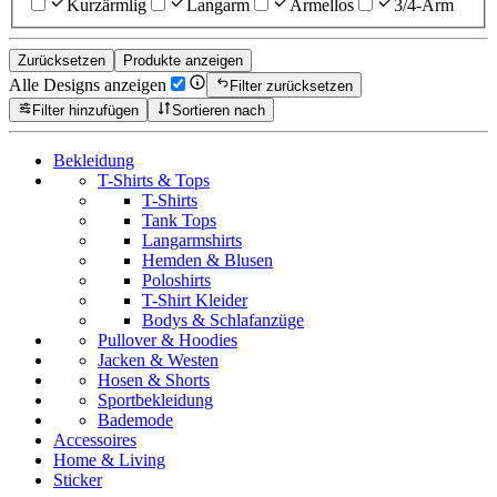
Kurzärmlig
Langarm
Ärmellos
3/4-Arm
Zurücksetzen
Produkte anzeigen
Alle Designs anzeigen
Filter zurücksetzen
Filter hinzufügen
Sortieren nach
Bekleidung
T-Shirts & Tops
T-Shirts
Tank Tops
Langarmshirts
Hemden & Blusen
Poloshirts
T-Shirt Kleider
Bodys & Schlafanzüge
Pullover & Hoodies
Jacken & Westen
Hosen & Shorts
Sportbekleidung
Bademode
Accessoires
Home & Living
Sticker