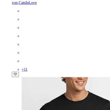
von CatsInLove
+
11