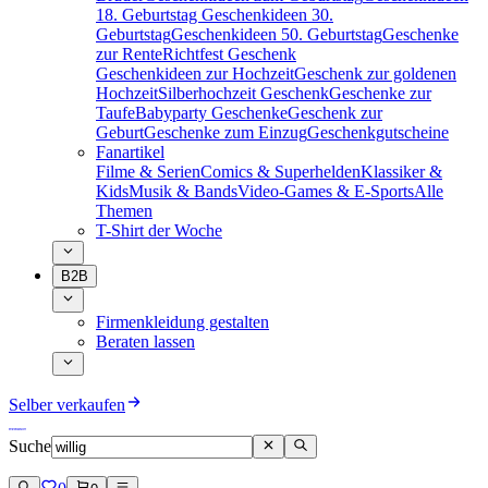
18. Geburtstag
Geschenkideen 30.
Geburtstag
Geschenkideen 50. Geburtstag
Geschenke
zur Rente
Richtfest Geschenk
Geschenkideen zur Hochzeit
Geschenk zur goldenen
Hochzeit
Silberhochzeit Geschenk
Geschenke zur
Taufe
Babyparty Geschenke
Geschenk zur
Geburt
Geschenke zum Einzug
Geschenkgutscheine
Fanartikel
Filme & Serien
Comics & Superhelden
Klassiker &
Kids
Musik & Bands
Video-Games & E-Sports
Alle
Themen
T-Shirt der Woche
B2B
Firmenkleidung gestalten
Beraten lassen
Selber verkaufen
Suche