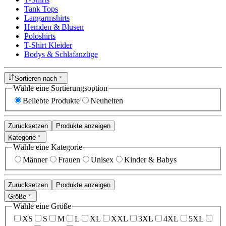
Tank Tops
Langarmshirts
Hemden & Blusen
Poloshirts
T-Shirt Kleider
Bodys & Schlafanzüge
Sortieren nach
Wähle eine Sortierungsoption
Beliebte Produkte
Neuheiten
Zurücksetzen
Produkte anzeigen
Kategorie
Wähle eine Kategorie
Männer
Frauen
Unisex
Kinder & Babys
Zurücksetzen
Produkte anzeigen
Größe
Wähle eine Größe
XS
S
M
L
XL
XXL
3XL
4XL
5XL