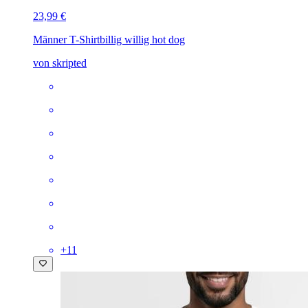
23,99 €
Männer T-Shirt
billig willig hot dog
von skripted
+
11