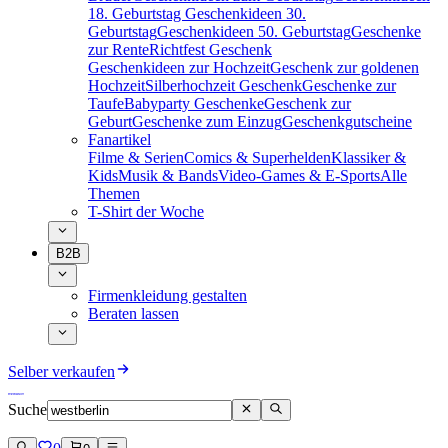
18. Geburtstag
Geschenkideen 30.
Geburtstag
Geschenkideen 50. Geburtstag
Geschenke
zur Rente
Richtfest Geschenk
Geschenkideen zur Hochzeit
Geschenk zur goldenen
Hochzeit
Silberhochzeit Geschenk
Geschenke zur
Taufe
Babyparty Geschenke
Geschenk zur
Geburt
Geschenke zum Einzug
Geschenkgutscheine
Fanartikel
Filme & Serien
Comics & Superhelden
Klassiker &
Kids
Musik & Bands
Video-Games & E-Sports
Alle
Themen
T-Shirt der Woche
B2B
Firmenkleidung gestalten
Beraten lassen
Selber verkaufen
Suche