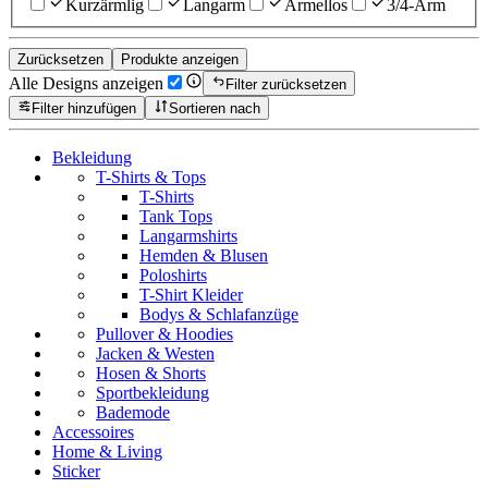
Kurzärmlig
Langarm
Ärmellos
3/4-Arm
Zurücksetzen
Produkte anzeigen
Alle Designs anzeigen
Filter zurücksetzen
Filter hinzufügen
Sortieren nach
Bekleidung
T-Shirts & Tops
T-Shirts
Tank Tops
Langarmshirts
Hemden & Blusen
Poloshirts
T-Shirt Kleider
Bodys & Schlafanzüge
Pullover & Hoodies
Jacken & Westen
Hosen & Shorts
Sportbekleidung
Bademode
Accessoires
Home & Living
Sticker