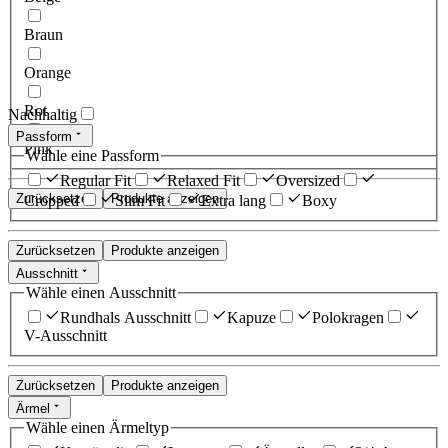
Braun
Orange
Rot
Nachhaltig
Passform
Pink
Wähle eine Passform
Regular Fit
Relaxed Fit
Oversized
Zurücksetzen
Produkte anzeigen
Cropped
Slim Fit
Extra lang
Boxy
Zurücksetzen
Produkte anzeigen
Ausschnitt
Wähle einen Ausschnitt
Rundhals Ausschnitt
Kapuze
Polokragen
V-Ausschnitt
Zurücksetzen
Produkte anzeigen
Ärmel
Wähle einen Ärmeltyp