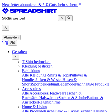
Newsletter abonnieren & 5-€-Gutschein sichern
Suche
Abmelden
0
0
Gestalten
T-Shirt bedrucken
Kleidung besticken
Bekleidung
Alle Kleidung
T-Shirts & Tops
Pullover &
Hoodies
Jacken & Westen
Hosen &
Shorts
Sportbekleidung
Bademode
Nachhaltige Produkte
Accessoires
Alle Accessoires
Headwear
Taschen &
Rucksäcke
Halswärmer
Socken & Schuhe
Buttons &
Anstecker
Regenschirme
Home & Living
Alle Produkte
Küche
Deko & Living
Textilien
Haustier-