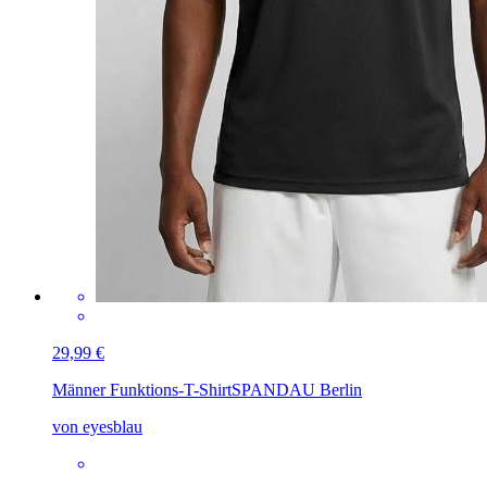
29,99 €
Männer Funktions-T-Shirt
SPANDAU Berlin
von eyesblau