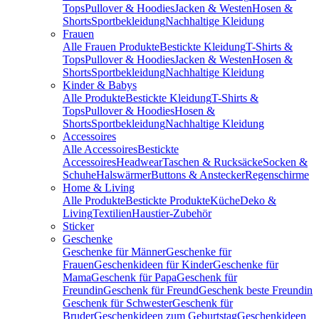
Tops
Pullover & Hoodies
Jacken & Westen
Hosen &
Shorts
Sportbekleidung
Nachhaltige Kleidung
Frauen
Alle Frauen Produkte
Bestickte Kleidung
T-Shirts &
Tops
Pullover & Hoodies
Jacken & Westen
Hosen &
Shorts
Sportbekleidung
Nachhaltige Kleidung
Kinder & Babys
Alle Produkte
Bestickte Kleidung
T-Shirts &
Tops
Pullover & Hoodies
Hosen &
Shorts
Sportbekleidung
Nachhaltige Kleidung
Accessoires
Alle Accessoires
Bestickte
Accessoires
Headwear
Taschen & Rucksäcke
Socken &
Schuhe
Halswärmer
Buttons & Anstecker
Regenschirme
Home & Living
Alle Produkte
Bestickte Produkte
Küche
Deko &
Living
Textilien
Haustier-Zubehör
Sticker
Geschenke
Geschenke für Männer
Geschenke für
Frauen
Geschenkideen für Kinder
Geschenke für
Mama
Geschenk für Papa
Geschenk für
Freundin
Geschenk für Freund
Geschenk beste Freundin
Geschenk für Schwester
Geschenk für
Bruder
Geschenkideen zum Geburtstag
Geschenkideen