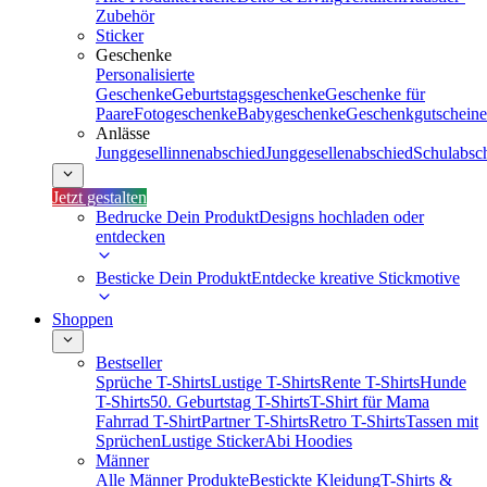
Zubehör
Sticker
Geschenke
Personalisierte
Geschenke
Geburtstagsgeschenke
Geschenke für
Paare
Fotogeschenke
Babygeschenke
Geschenkgutscheine
Anlässe
Junggesellinnenabschied
Junggesellenabschied
Schulabsc
Jetzt gestalten
Bedrucke Dein Produkt
Designs hochladen oder
entdecken
Besticke Dein Produkt
Entdecke kreative Stickmotive
Shoppen
Bestseller
Sprüche T-Shirts
Lustige T-Shirts
Rente T-Shirts
Hunde
T-Shirts
50. Geburtstag T-Shirts
T-Shirt für Mama
Fahrrad T-Shirt
Partner T-Shirts
Retro T-Shirts
Tassen mit
Sprüchen
Lustige Sticker
Abi Hoodies
Männer
Alle Männer Produkte
Bestickte Kleidung
T-Shirts &