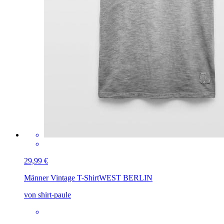
29,99 €
Männer Vintage T-Shirt
WEST BERLIN
von shirt-paule