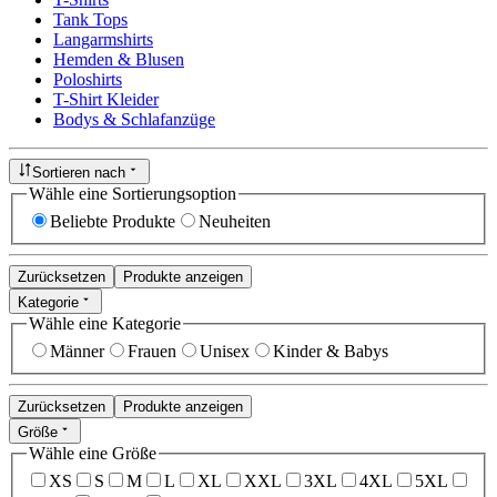
Tank Tops
Langarmshirts
Hemden & Blusen
Poloshirts
T-Shirt Kleider
Bodys & Schlafanzüge
Sortieren nach
Wähle eine Sortierungsoption
Beliebte Produkte
Neuheiten
Zurücksetzen
Produkte anzeigen
Kategorie
Wähle eine Kategorie
Männer
Frauen
Unisex
Kinder & Babys
Zurücksetzen
Produkte anzeigen
Größe
Wähle eine Größe
XS
S
M
L
XL
XXL
3XL
4XL
5XL