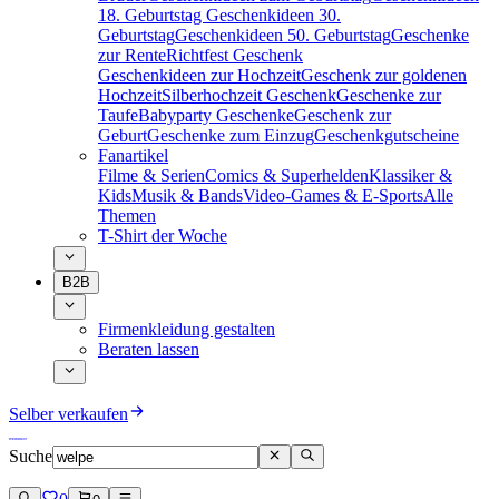
18. Geburtstag
Geschenkideen 30.
Geburtstag
Geschenkideen 50. Geburtstag
Geschenke
zur Rente
Richtfest Geschenk
Geschenkideen zur Hochzeit
Geschenk zur goldenen
Hochzeit
Silberhochzeit Geschenk
Geschenke zur
Taufe
Babyparty Geschenke
Geschenk zur
Geburt
Geschenke zum Einzug
Geschenkgutscheine
Fanartikel
Filme & Serien
Comics & Superhelden
Klassiker &
Kids
Musik & Bands
Video-Games & E-Sports
Alle
Themen
T-Shirt der Woche
B2B
Firmenkleidung gestalten
Beraten lassen
Selber verkaufen
Suche