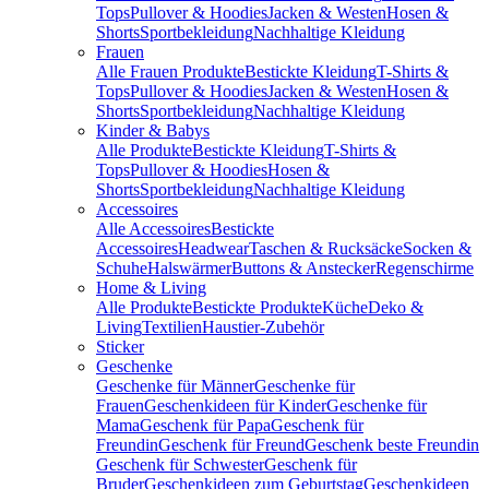
Tops
Pullover & Hoodies
Jacken & Westen
Hosen &
Shorts
Sportbekleidung
Nachhaltige Kleidung
Frauen
Alle Frauen Produkte
Bestickte Kleidung
T-Shirts &
Tops
Pullover & Hoodies
Jacken & Westen
Hosen &
Shorts
Sportbekleidung
Nachhaltige Kleidung
Kinder & Babys
Alle Produkte
Bestickte Kleidung
T-Shirts &
Tops
Pullover & Hoodies
Hosen &
Shorts
Sportbekleidung
Nachhaltige Kleidung
Accessoires
Alle Accessoires
Bestickte
Accessoires
Headwear
Taschen & Rucksäcke
Socken &
Schuhe
Halswärmer
Buttons & Anstecker
Regenschirme
Home & Living
Alle Produkte
Bestickte Produkte
Küche
Deko &
Living
Textilien
Haustier-Zubehör
Sticker
Geschenke
Geschenke für Männer
Geschenke für
Frauen
Geschenkideen für Kinder
Geschenke für
Mama
Geschenk für Papa
Geschenk für
Freundin
Geschenk für Freund
Geschenk beste Freundin
Geschenk für Schwester
Geschenk für
Bruder
Geschenkideen zum Geburtstag
Geschenkideen