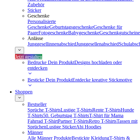
Zubehör
Sticker
Geschenke
Personalisierte
Geschenke
Geburtstagsgeschenke
Geschenke für
Paare
Fotogeschenke
Babygeschenke
Geschenkgutscheine
Anlässe
Junggesellinnenabschied
Junggesellenabschied
Schulabsc
Jetzt gestalten
Bedrucke Dein Produkt
Designs hochladen oder
entdecken
Besticke Dein Produkt
Entdecke kreative Stickmotive
Shoppen
Bestseller
Sprüche T-Shirts
Lustige T-Shirts
Rente T-Shirts
Hunde
T-Shirts
50. Geburtstag T-Shirts
T-Shirt für Mama
Fahrrad T-Shirt
Partner T-Shirts
Retro T-Shirts
Tassen mit
Sprüchen
Lustige Sticker
Abi Hoodies
Männer
Alle Männer Produkte
Bestickte Kleidung
T-Shirts &