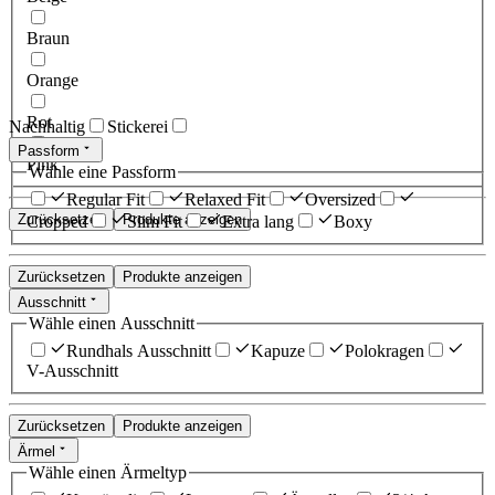
Braun
Orange
Rot
Nachhaltig
Stickerei
Passform
Pink
Wähle eine Passform
Regular Fit
Relaxed Fit
Oversized
Zurücksetzen
Produkte anzeigen
Cropped
Slim Fit
Extra lang
Boxy
Zurücksetzen
Produkte anzeigen
Ausschnitt
Wähle einen Ausschnitt
Rundhals Ausschnitt
Kapuze
Polokragen
V-Ausschnitt
Zurücksetzen
Produkte anzeigen
Ärmel
Wähle einen Ärmeltyp