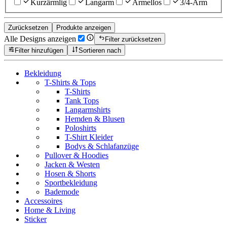
Kurzärmlig
Langarm
Ärmellos
3/4-Arm
Zurücksetzen
Produkte anzeigen
Alle Designs anzeigen
Filter zurücksetzen
Filter hinzufügen
Sortieren nach
Bekleidung
T-Shirts & Tops
T-Shirts
Tank Tops
Langarmshirts
Hemden & Blusen
Poloshirts
T-Shirt Kleider
Bodys & Schlafanzüge
Pullover & Hoodies
Jacken & Westen
Hosen & Shorts
Sportbekleidung
Bademode
Accessoires
Home & Living
Sticker