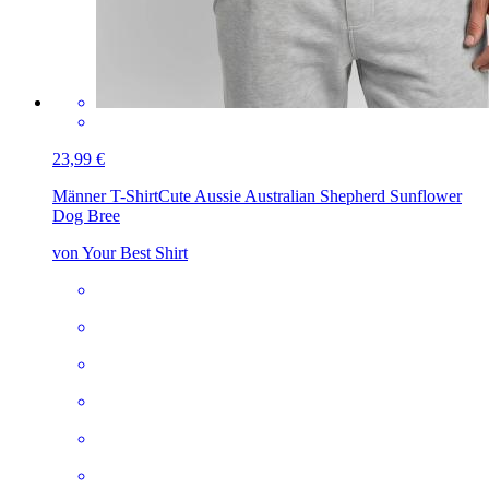
23,99 €
Männer T-Shirt
Cute Aussie Australian Shepherd Sunflower
Dog Bree
von Your Best Shirt