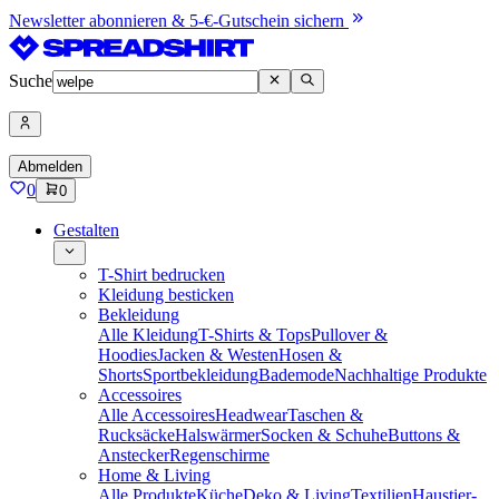
Newsletter abonnieren & 5-€-Gutschein sichern
Suche
Abmelden
0
0
Gestalten
T-Shirt bedrucken
Kleidung besticken
Bekleidung
Alle Kleidung
T-Shirts & Tops
Pullover &
Hoodies
Jacken & Westen
Hosen &
Shorts
Sportbekleidung
Bademode
Nachhaltige Produkte
Accessoires
Alle Accessoires
Headwear
Taschen &
Rucksäcke
Halswärmer
Socken & Schuhe
Buttons &
Anstecker
Regenschirme
Home & Living
Alle Produkte
Küche
Deko & Living
Textilien
Haustier-