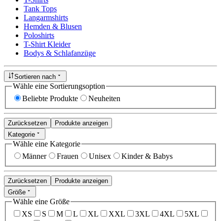
Tank Tops
Langarmshirts
Hemden & Blusen
Poloshirts
T-Shirt Kleider
Bodys & Schlafanzüge
Sortieren nach
Wähle eine Sortierungsoption
Beliebte Produkte
Neuheiten
Zurücksetzen
Produkte anzeigen
Kategorie
Wähle eine Kategorie
Männer
Frauen
Unisex
Kinder & Babys
Zurücksetzen
Produkte anzeigen
Größe
Wähle eine Größe
XS
S
M
L
XL
XXL
3XL
4XL
5XL