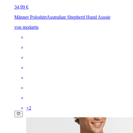
34,99 €
Männer Poloshirt
Australian Shepherd Hund Aussie
von modartis
+
2