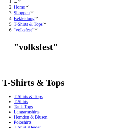
...
Home
Shoppen
Bekleidung
T-Shirts & Tops
"volksfest"
"
volksfest
"
T-Shirts & Tops
T-Shirts & Tops
T-Shirts
Tank Tops
Langarmshirts
Hemden & Blusen
Poloshirts
T-Shirt Kleider