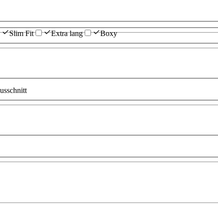
Slim Fit
Extra lang
Boxy
sschnitt