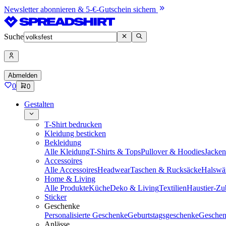
Newsletter abonnieren & 5-€-Gutschein sichern
Suche
Abmelden
0
0
Gestalten
T-Shirt bedrucken
Kleidung besticken
Bekleidung
Alle Kleidung
T-Shirts & Tops
Pullover & Hoodies
Jacke
Accessoires
Alle Accessoires
Headwear
Taschen & Rucksäcke
Halswä
Home & Living
Alle Produkte
Küche
Deko & Living
Textilien
Haustier-Zu
Sticker
Geschenke
Personalisierte Geschenke
Geburtstagsgeschenke
Geschen
Anlässe