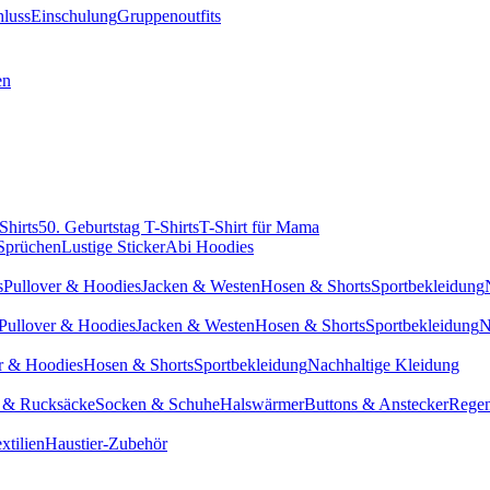
hluss
Einschulung
Gruppenoutfits
en
Shirts
50. Geburtstag T-Shirts
T-Shirt für Mama
 Sprüchen
Lustige Sticker
Abi Hoodies
s
Pullover & Hoodies
Jacken & Westen
Hosen & Shorts
Sportbekleidung
Pullover & Hoodies
Jacken & Westen
Hosen & Shorts
Sportbekleidung
N
r & Hoodies
Hosen & Shorts
Sportbekleidung
Nachhaltige Kleidung
 & Rucksäcke
Socken & Schuhe
Halswärmer
Buttons & Anstecker
Regen
xtilien
Haustier-Zubehör