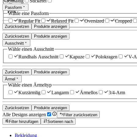
Nachhaltig
Stickerei
Passform
Pink
Wähle eine Passform
Regular Fit
Relaxed Fit
Oversized
Cropped
Zurücksetzen
Produkte anzeigen
Zurücksetzen
Produkte anzeigen
Ausschnitt
Wähle einen Ausschnitt
Rundhals Ausschnitt
Kapuze
Polokragen
V-Au
Zurücksetzen
Produkte anzeigen
Ärmel
Wähle einen Ärmeltyp
Kurzärmlig
Langarm
Ärmellos
3/4-Arm
Zurücksetzen
Produkte anzeigen
Alle Designs anzeigen
Filter zurücksetzen
Filter hinzufügen
Sortieren nach
Bekleidung