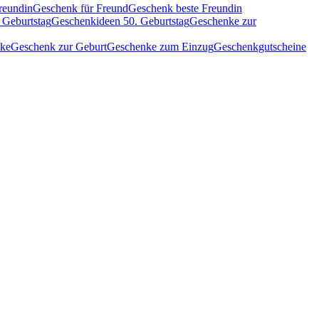
reundin
Geschenk für Freund
Geschenk beste Freundin
 Geburtstag
Geschenkideen 50. Geburtstag
Geschenke zur
nke
Geschenk zur Geburt
Geschenke zum Einzug
Geschenkgutscheine