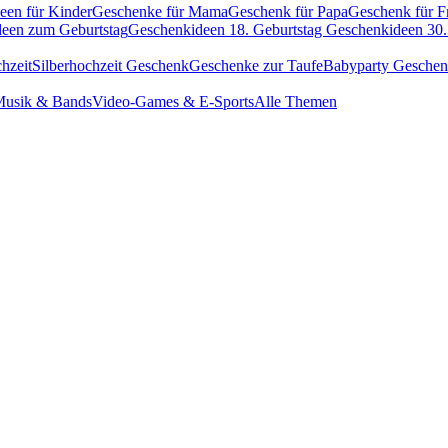
een für Kinder
Geschenke für Mama
Geschenk für Papa
Geschenk für F
een zum Geburtstag
Geschenkideen 18. Geburtstag
Geschenkideen 30.
hzeit
Silberhochzeit Geschenk
Geschenke zur Taufe
Babyparty Gesche
usik & Bands
Video-Games & E-Sports
Alle Themen