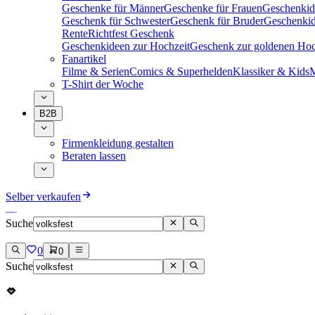
Geschenke für Männer
Geschenke für Frauen
Geschenkid
Geschenk für Schwester
Geschenk für Bruder
Geschenkid
Rente
Richtfest Geschenk
Geschenkideen zur Hochzeit
Geschenk zur goldenen Hoc
Fanartikel
Filme & Serien
Comics & Superhelden
Klassiker & Kids
M
T-Shirt der Woche
B2B
Firmenkleidung gestalten
Beraten lassen
Selber verkaufen
Suche
0
0
Suche