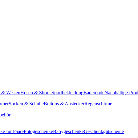
n & Westen
Hosen & Shorts
Sportbekleidung
Bademode
Nachhaltige Pro
rmer
Socken & Schuhe
Buttons & Anstecker
Regenschirme
behör
ke für Paare
Fotogeschenke
Babygeschenke
Geschenkgutscheine