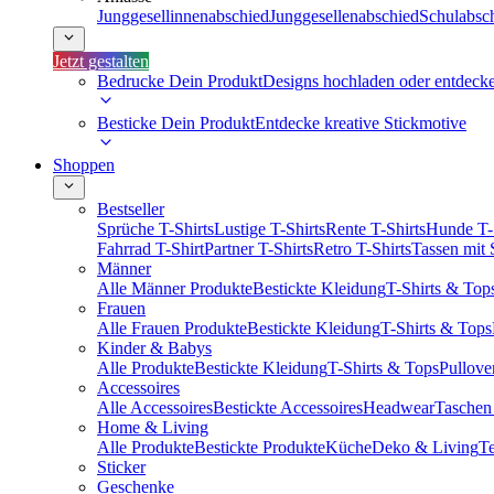
Junggesellinnenabschied
Junggesellenabschied
Schulabsc
Jetzt gestalten
Bedrucke Dein Produkt
Designs hochladen oder entdeck
Besticke Dein Produkt
Entdecke kreative Stickmotive
Shoppen
Bestseller
Sprüche T-Shirts
Lustige T-Shirts
Rente T-Shirts
Hunde T-
Fahrrad T-Shirt
Partner T-Shirts
Retro T-Shirts
Tassen mit
Männer
Alle Männer Produkte
Bestickte Kleidung
T-Shirts & Top
Frauen
Alle Frauen Produkte
Bestickte Kleidung
T-Shirts & Tops
Kinder & Babys
Alle Produkte
Bestickte Kleidung
T-Shirts & Tops
Pullove
Accessoires
Alle Accessoires
Bestickte Accessoires
Headwear
Taschen
Home & Living
Alle Produkte
Bestickte Produkte
Küche
Deko & Living
Te
Sticker
Geschenke