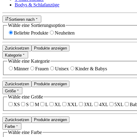
Bodys & Schlafanzüge
Sortieren nach
Wähle eine Sortierungsoption
Beliebte Produkte
Neuheiten
Zurücksetzen
Produkte anzeigen
Kategorie
Wähle eine Kategorie
Männer
Frauen
Unisex
Kinder & Babys
Zurücksetzen
Produkte anzeigen
Größe
Wähle eine Größe
XS
S
M
L
XL
XXL
3XL
4XL
5XL
Bab
Zurücksetzen
Produkte anzeigen
Farbe
Wähle eine Farbe