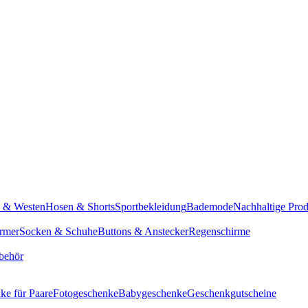
n & Westen
Hosen & Shorts
Sportbekleidung
Bademode
Nachhaltige Pro
rmer
Socken & Schuhe
Buttons & Anstecker
Regenschirme
behör
ke für Paare
Fotogeschenke
Babygeschenke
Geschenkgutscheine