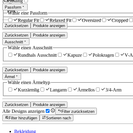
Nachhaltig
Passform
Pink
Wähle eine Passform
Regular Fit
Relaxed Fit
Oversized
Cropped
Zurücksetzen
Produkte anzeigen
Zurücksetzen
Produkte anzeigen
Ausschnitt
Wähle einen Ausschnitt
Rundhals Ausschnitt
Kapuze
Polokragen
V-Au
Zurücksetzen
Produkte anzeigen
Ärmel
Wähle einen Ärmeltyp
Kurzärmlig
Langarm
Ärmellos
3/4-Arm
Zurücksetzen
Produkte anzeigen
Alle Designs anzeigen
Filter zurücksetzen
Filter hinzufügen
Sortieren nach
Bekleidung