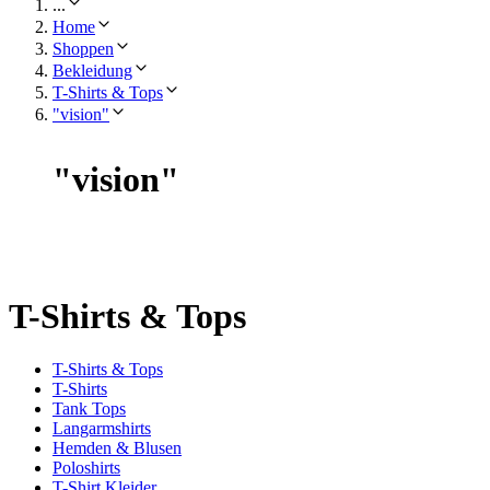
...
Home
Shoppen
Bekleidung
T-Shirts & Tops
"vision"
"
vision
"
T-Shirts & Tops
T-Shirts & Tops
T-Shirts
Tank Tops
Langarmshirts
Hemden & Blusen
Poloshirts
T-Shirt Kleider