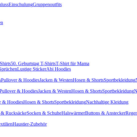
hluss
Einschulung
Gruppenoutfits
en
Shirts
50. Geburtstag T-Shirts
T-Shirt für Mama
 Sprüchen
Lustige Sticker
Abi Hoodies
s
Pullover & Hoodies
Jacken & Westen
Hosen & Shorts
Sportbekleidung
Pullover & Hoodies
Jacken & Westen
Hosen & Shorts
Sportbekleidung
N
r & Hoodies
Hosen & Shorts
Sportbekleidung
Nachhaltige Kleidung
 & Rucksäcke
Socken & Schuhe
Halswärmer
Buttons & Anstecker
Regen
xtilien
Haustier-Zubehör