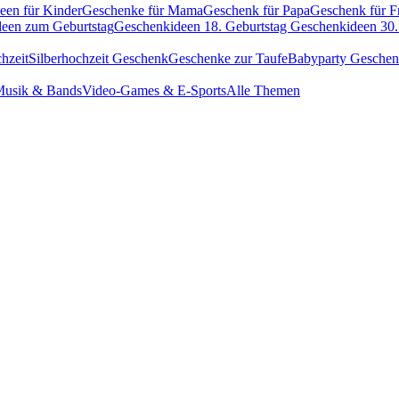
een für Kinder
Geschenke für Mama
Geschenk für Papa
Geschenk für F
een zum Geburtstag
Geschenkideen 18. Geburtstag
Geschenkideen 30.
hzeit
Silberhochzeit Geschenk
Geschenke zur Taufe
Babyparty Gesche
usik & Bands
Video-Games & E-Sports
Alle Themen