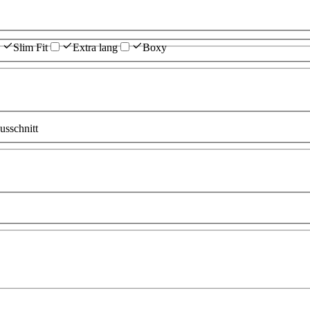
Slim Fit
Extra lang
Boxy
sschnitt