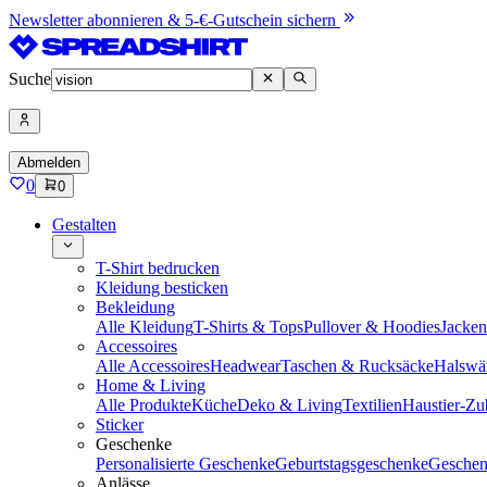
Newsletter abonnieren & 5-€-Gutschein sichern
Suche
Abmelden
0
0
Gestalten
T-Shirt bedrucken
Kleidung besticken
Bekleidung
Alle Kleidung
T-Shirts & Tops
Pullover & Hoodies
Jacke
Accessoires
Alle Accessoires
Headwear
Taschen & Rucksäcke
Halswä
Home & Living
Alle Produkte
Küche
Deko & Living
Textilien
Haustier-Zu
Sticker
Geschenke
Personalisierte Geschenke
Geburtstagsgeschenke
Geschen
Anlässe