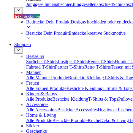
Junggesellinnenabschied
Junggesellenabschied
Schulabsc
Jetzt gestalten
Bedrucke Dein Produkt
Designs hochladen oder entdeck
Besticke Dein Produkt
Entdecke kreative Stickmotive
Shoppen
Bestseller
Sprüche T-Shirts
Lustige T-Shirts
Rente T-Shirts
Hunde T-
Fahrrad T-Shirt
Partner T-Shirts
Retro T-Shirts
Tassen mit
Männer
Alle Männer Produkte
Bestickte Kleidung
T-Shirts & Top
Frauen
Alle Frauen Produkte
Bestickte Kleidung
T-Shirts & Tops
Kinder & Babys
Alle Produkte
Bestickte Kleidung
T-Shirts & Tops
Pullove
Accessoires
Alle Accessoires
Bestickte Accessoires
Headwear
Taschen
Home & Living
Alle Produkte
Bestickte Produkte
Küche
Deko & Living
Te
Sticker
Geschenke