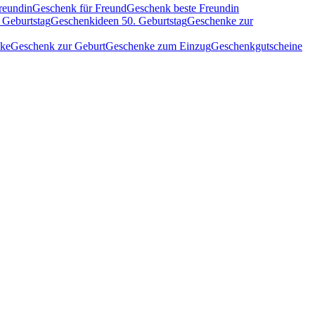
reundin
Geschenk für Freund
Geschenk beste Freundin
 Geburtstag
Geschenkideen 50. Geburtstag
Geschenke zur
nke
Geschenk zur Geburt
Geschenke zum Einzug
Geschenkgutscheine