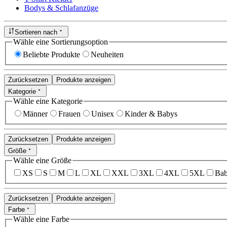
Bodys & Schlafanzüge
Sortieren nach
Wähle eine Sortierungsoption
Beliebte Produkte
Neuheiten
Zurücksetzen
Produkte anzeigen
Kategorie
Wähle eine Kategorie
Männer
Frauen
Unisex
Kinder & Babys
Zurücksetzen
Produkte anzeigen
Größe
Wähle eine Größe
XS
S
M
L
XL
XXL
3XL
4XL
5XL
Bab
Zurücksetzen
Produkte anzeigen
Farbe
Wähle eine Farbe