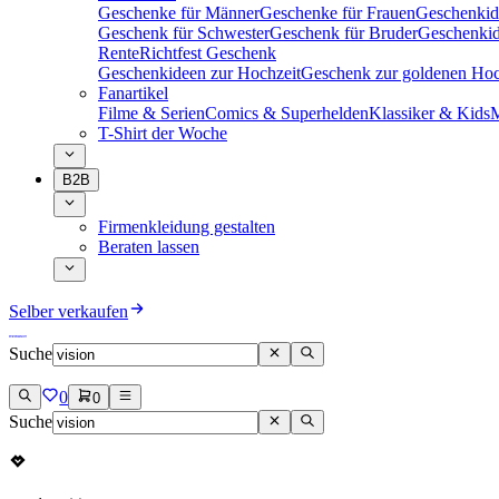
Geschenke für Männer
Geschenke für Frauen
Geschenkid
Geschenk für Schwester
Geschenk für Bruder
Geschenkid
Rente
Richtfest Geschenk
Geschenkideen zur Hochzeit
Geschenk zur goldenen Hoc
Fanartikel
Filme & Serien
Comics & Superhelden
Klassiker & Kids
M
T-Shirt der Woche
B2B
Firmenkleidung gestalten
Beraten lassen
Selber verkaufen
Suche
0
0
Suche