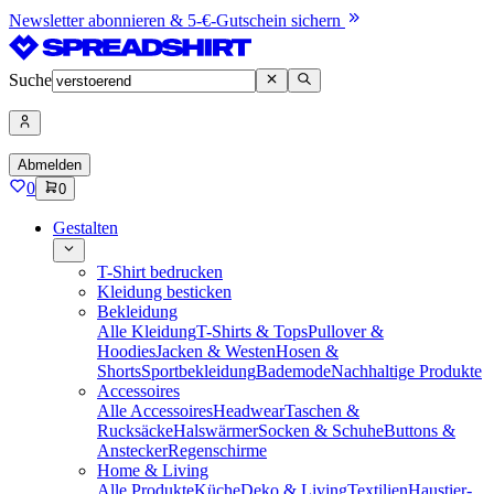
Newsletter abonnieren & 5-€-Gutschein sichern
Suche
Abmelden
0
0
Gestalten
T-Shirt bedrucken
Kleidung besticken
Bekleidung
Alle Kleidung
T-Shirts & Tops
Pullover &
Hoodies
Jacken & Westen
Hosen &
Shorts
Sportbekleidung
Bademode
Nachhaltige Produkte
Accessoires
Alle Accessoires
Headwear
Taschen &
Rucksäcke
Halswärmer
Socken & Schuhe
Buttons &
Anstecker
Regenschirme
Home & Living
Alle Produkte
Küche
Deko & Living
Textilien
Haustier-