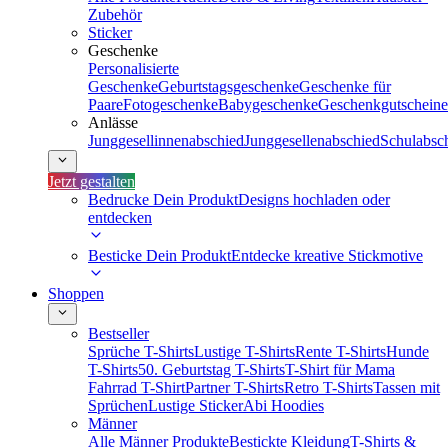
Zubehör
Sticker
Geschenke
Personalisierte
Geschenke
Geburtstagsgeschenke
Geschenke für
Paare
Fotogeschenke
Babygeschenke
Geschenkgutscheine
Anlässe
Junggesellinnenabschied
Junggesellenabschied
Schulabsc
Jetzt gestalten
Bedrucke Dein Produkt
Designs hochladen oder
entdecken
Besticke Dein Produkt
Entdecke kreative Stickmotive
Shoppen
Bestseller
Sprüche T-Shirts
Lustige T-Shirts
Rente T-Shirts
Hunde
T-Shirts
50. Geburtstag T-Shirts
T-Shirt für Mama
Fahrrad T-Shirt
Partner T-Shirts
Retro T-Shirts
Tassen mit
Sprüchen
Lustige Sticker
Abi Hoodies
Männer
Alle Männer Produkte
Bestickte Kleidung
T-Shirts &