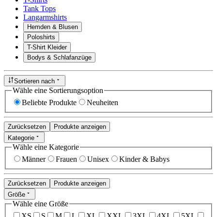
Tank Tops
Langarmshirts
Hemden & Blusen
Poloshirts
T-Shirt Kleider
Bodys & Schlafanzüge
Sortieren nach
Wähle eine Sortierungsoption
Beliebte Produkte
Neuheiten
Zurücksetzen
Produkte anzeigen
Kategorie
Wähle eine Kategorie
Männer
Frauen
Unisex
Kinder & Babys
Zurücksetzen
Produkte anzeigen
Größe
Wähle eine Größe
XS
S
M
L
XL
XXL
3XL
4XL
5XL