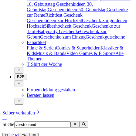
18. Geburtstag
Geschenkideen 30.
Geburtstag
Geschenkideen 50. Geburtstag
Geschenke
zur Rente
Richtfest Geschenk
Geschenkideen zur Hochzeit
Geschenk zur goldenen
Hochzeit
Silberhochzeit Geschenk
Geschenke zur
Taufe
Babyparty Geschenke
Geschenk zur
Geburt
Geschenke zum Einzug
Geschenkgutscheine
Fanartikel
Filme & Serien
Comics & Superhelden
Klassiker &
Kids
Musik & Bands
Video-Games & E-Sports
Alle
Themen
T-Shirt der Woche
B2B
Firmenkleidung gestalten
Beraten lassen
Selber verkaufen
Suche