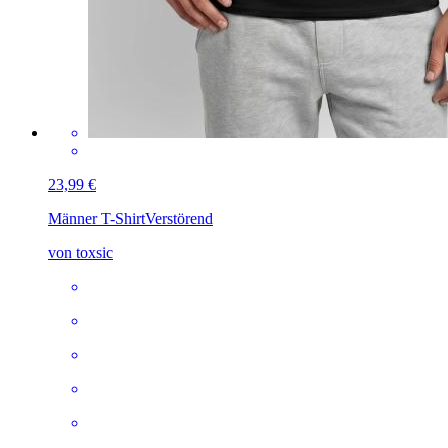
23,99 €
Männer T-Shirt
Verstörend
von toxsic