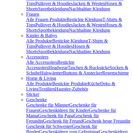
Tops
Pullover & Hoodies
Jacken & Westen
Hosen &
Shorts
Sportbekleidung
Nachhaltige Kleidung
Frauen
Alle Frauen Produkte
Bestickte Kleidung
T-Shirts &
Tops
Pullover & Hoodies
Jacken & Westen
Hosen &
Shorts
Sportbekleidung
Nachhaltige Kleidung
Kinder & Babys
Alle Produkte
Bestickte Kleidung
T-Shirts &
Tops
Pullover & Hoodies
Hosen &
Shorts
Sportbekleidung
Nachhaltige Kleidung
Accessoires
Alle Accessoires
Bestickte
Accessoires
Headwear
Taschen & Rucksäcke
Socken &
Schuhe
Halswärmer
Buttons & Anstecker
Regenschirme
Home & Living
Alle Produkte
Bestickte Produkte
Küche
Deko &
Living
Textilien
Haustier-Zubehör
Sticker
Geschenke
Geschenke für Männer
Geschenke für
Frauen
Geschenkideen für Kinder
Geschenke für
Mama
Geschenk für Papa
Geschenk für
Freundin
Geschenk für Freund
Geschenk beste Freundin
Geschenk für Schwester
Geschenk für
Bruder
Geschenkideen zum Geburtstag
Geschenkideen