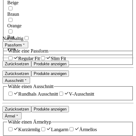
Beige
Braun
Orange
Rot
Nachhaltig
Passform
Pink
Wähle eine Passform
Regular Fit
Slim Fit
Zurücksetzen
Produkte anzeigen
Zurücksetzen
Produkte anzeigen
Ausschnitt
Wähle einen Ausschnitt
Rundhals Ausschnitt
V-Ausschnitt
Zurücksetzen
Produkte anzeigen
Ärmel
Wähle einen Ärmeltyp
Kurzärmlig
Langarm
Ärmellos