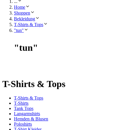
...
Home
Shoppen
Bekleidung
T-Shirts & Tops
"tun"
"
tun
"
T-Shirts & Tops
T-Shirts & Tops
T-Shirts
Tank Tops
Langarmshirts
Hemden & Blusen
Poloshirts
T-Shirt Kleider