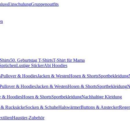
hluss
Einschulung
Gruppenoutfits
en
Shirts
50. Geburtstag T-Shirts
T-Shirt für Mama
 Sprüchen
Lustige Sticker
Abi Hoodies
s
Pullover & Hoodies
Jacken & Westen
Hosen & Shorts
Sportbekleidung
Pullover & Hoodies
Jacken & Westen
Hosen & Shorts
Sportbekleidung
N
r & Hoodies
Hosen & Shorts
Sportbekleidung
Nachhaltige Kleidung
 & Rucksäcke
Socken & Schuhe
Halswärmer
Buttons & Anstecker
Regen
xtilien
Haustier-Zubehör