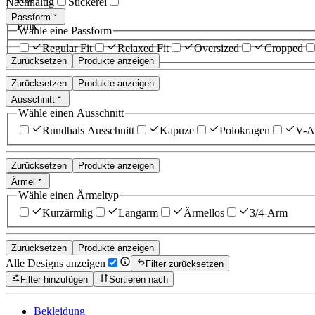
Nachhaltig
Stickerei
Passform
Pink
Wähle eine Passform
Regular Fit
Relaxed Fit
Oversized
Cropped
Zurücksetzen
Produkte anzeigen
Zurücksetzen
Produkte anzeigen
Ausschnitt
Wähle einen Ausschnitt
Rundhals Ausschnitt
Kapuze
Polokragen
V-Au
Zurücksetzen
Produkte anzeigen
Ärmel
Wähle einen Ärmeltyp
Kurzärmlig
Langarm
Ärmellos
3/4-Arm
Zurücksetzen
Produkte anzeigen
Alle Designs anzeigen
Filter zurücksetzen
Filter hinzufügen
Sortieren nach
Bekleidung