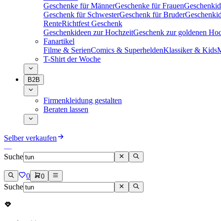
Geschenke für Männer
Geschenke für Frauen
Geschenkid
Geschenk für Schwester
Geschenk für Bruder
Geschenkid
Rente
Richtfest Geschenk
Geschenkideen zur Hochzeit
Geschenk zur goldenen Hoc
Fanartikel
Filme & Serien
Comics & Superhelden
Klassiker & Kids
M
T-Shirt der Woche
B2B
Firmenkleidung gestalten
Beraten lassen
Selber verkaufen
Suche
0
0
Suche