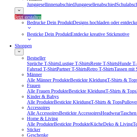
Junggesellinnenabschied
Junggesellenabschied
Schulabsc
Jetzt gestalten
Bedrucke Dein Produkt
Designs hochladen oder entdeck
Besticke Dein Produkt
Entdecke kreative Stickmotive
Shoppen
Bestseller
Sprüche T-Shirts
Lustige T-Shirts
Rente T-Shirts
Hunde T-
Fahrrad T-Shirt
Partner T-Shirts
Retro T-Shirts
Tassen mit
Männer
Alle Männer Produkte
Bestickte Kleidung
T-Shirts & Top
Frauen
Alle Frauen Produkte
Bestickte Kleidung
T-Shirts & Tops
Kinder & Babys
Alle Produkte
Bestickte Kleidung
T-Shirts & Tops
Pullove
Accessoires
Alle Accessoires
Bestickte Accessoires
Headwear
Taschen
Home & Living
Alle Produkte
Bestickte Produkte
Küche
Deko & Living
Te
Sticker
Geschenke