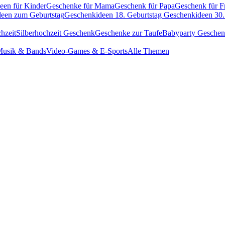
een für Kinder
Geschenke für Mama
Geschenk für Papa
Geschenk für F
een zum Geburtstag
Geschenkideen 18. Geburtstag
Geschenkideen 30.
hzeit
Silberhochzeit Geschenk
Geschenke zur Taufe
Babyparty Gesche
usik & Bands
Video-Games & E-Sports
Alle Themen