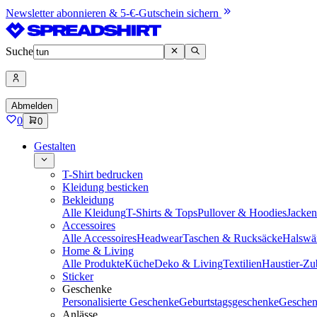
Newsletter abonnieren & 5-€-Gutschein sichern
Suche
Abmelden
0
0
Gestalten
T-Shirt bedrucken
Kleidung besticken
Bekleidung
Alle Kleidung
T-Shirts & Tops
Pullover & Hoodies
Jacke
Accessoires
Alle Accessoires
Headwear
Taschen & Rucksäcke
Halswä
Home & Living
Alle Produkte
Küche
Deko & Living
Textilien
Haustier-Zu
Sticker
Geschenke
Personalisierte Geschenke
Geburtstagsgeschenke
Geschen
Anlässe