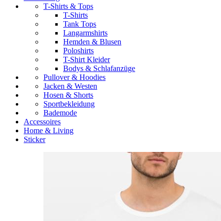
T-Shirts & Tops
T-Shirts
Tank Tops
Langarmshirts
Hemden & Blusen
Poloshirts
T-Shirt Kleider
Bodys & Schlafanzüge
Pullover & Hoodies
Jacken & Westen
Hosen & Shorts
Sportbekleidung
Bademode
Accessoires
Home & Living
Sticker