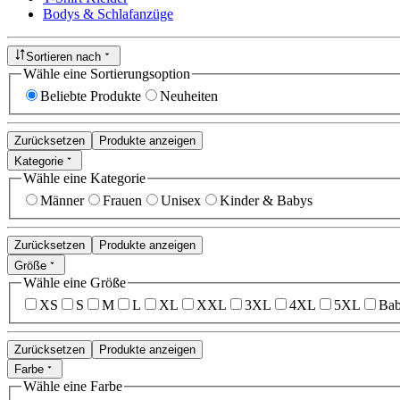
Bodys & Schlafanzüge
Sortieren nach
Wähle eine Sortierungsoption
Beliebte Produkte
Neuheiten
Zurücksetzen
Produkte anzeigen
Kategorie
Wähle eine Kategorie
Männer
Frauen
Unisex
Kinder & Babys
Zurücksetzen
Produkte anzeigen
Größe
Wähle eine Größe
XS
S
M
L
XL
XXL
3XL
4XL
5XL
Bab
Zurücksetzen
Produkte anzeigen
Farbe
Wähle eine Farbe