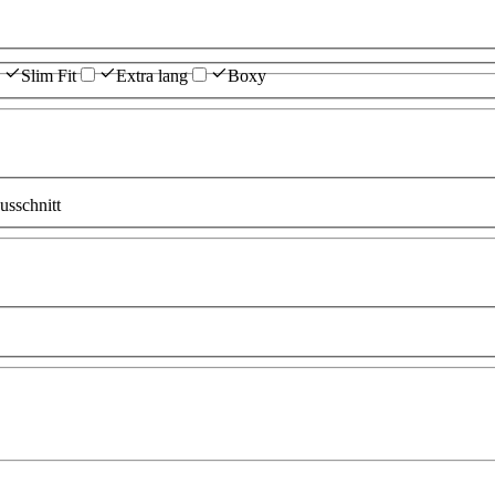
Slim Fit
Extra lang
Boxy
sschnitt