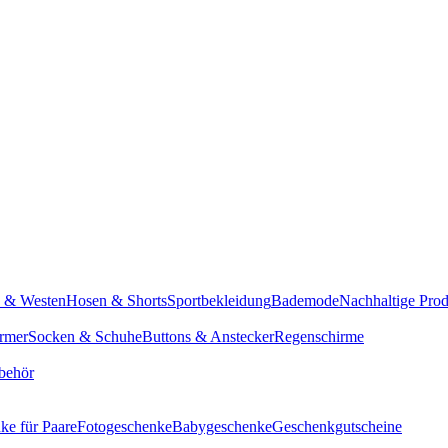
n & Westen
Hosen & Shorts
Sportbekleidung
Bademode
Nachhaltige Pro
rmer
Socken & Schuhe
Buttons & Anstecker
Regenschirme
behör
ke für Paare
Fotogeschenke
Babygeschenke
Geschenkgutscheine