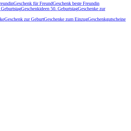
reundin
Geschenk für Freund
Geschenk beste Freundin
 Geburtstag
Geschenkideen 50. Geburtstag
Geschenke zur
nke
Geschenk zur Geburt
Geschenke zum Einzug
Geschenkgutscheine