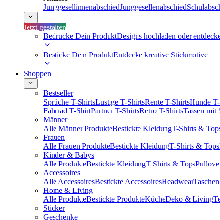
Junggesellinnenabschied
Junggesellenabschied
Schulabsc
Jetzt gestalten
Bedrucke Dein Produkt
Designs hochladen oder entdeck
Besticke Dein Produkt
Entdecke kreative Stickmotive
Shoppen
Bestseller
Sprüche T-Shirts
Lustige T-Shirts
Rente T-Shirts
Hunde T-
Fahrrad T-Shirt
Partner T-Shirts
Retro T-Shirts
Tassen mit
Männer
Alle Männer Produkte
Bestickte Kleidung
T-Shirts & Top
Frauen
Alle Frauen Produkte
Bestickte Kleidung
T-Shirts & Tops
Kinder & Babys
Alle Produkte
Bestickte Kleidung
T-Shirts & Tops
Pullove
Accessoires
Alle Accessoires
Bestickte Accessoires
Headwear
Taschen
Home & Living
Alle Produkte
Bestickte Produkte
Küche
Deko & Living
Te
Sticker
Geschenke