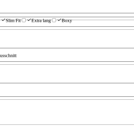
Slim Fit
Extra lang
Boxy
sschnitt