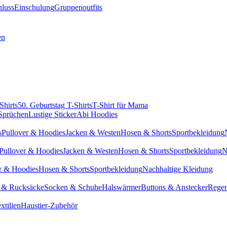
hluss
Einschulung
Gruppenoutfits
en
Shirts
50. Geburtstag T-Shirts
T-Shirt für Mama
 Sprüchen
Lustige Sticker
Abi Hoodies
s
Pullover & Hoodies
Jacken & Westen
Hosen & Shorts
Sportbekleidung
Pullover & Hoodies
Jacken & Westen
Hosen & Shorts
Sportbekleidung
N
r & Hoodies
Hosen & Shorts
Sportbekleidung
Nachhaltige Kleidung
 & Rucksäcke
Socken & Schuhe
Halswärmer
Buttons & Anstecker
Regen
xtilien
Haustier-Zubehör