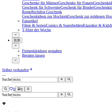
Geschenke für Männer
Geschenke für Frauen
Geschenkid
Geschenk für Schwester
Geschenk für Bruder
Geschenkid
Rente
Richtfest Geschenk
Geschenkideen zur Hochzeit
Geschenk zur goldenen Hoc
Fanartikel
Filme & Serien
Comics & Superhelden
Klassiker & Kids
M
T-Shirt der Woche
B2B
Firmenkleidung gestalten
Beraten lassen
Selber verkaufen
Suche
0
0
Suche