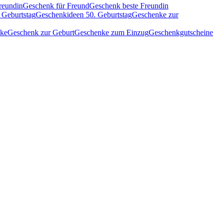
reundin
Geschenk für Freund
Geschenk beste Freundin
 Geburtstag
Geschenkideen 50. Geburtstag
Geschenke zur
nke
Geschenk zur Geburt
Geschenke zum Einzug
Geschenkgutscheine