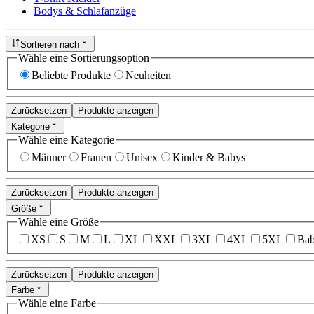
Bodys & Schlafanzüge
Sortieren nach
Wähle eine Sortierungsoption
Beliebte Produkte
Neuheiten
Zurücksetzen
Produkte anzeigen
Kategorie
Wähle eine Kategorie
Männer
Frauen
Unisex
Kinder & Babys
Zurücksetzen
Produkte anzeigen
Größe
Wähle eine Größe
XS
S
M
L
XL
XXL
3XL
4XL
5XL
Bab
Zurücksetzen
Produkte anzeigen
Farbe
Wähle eine Farbe