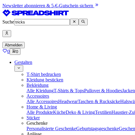
Newsletter abonnieren & 5-€-Gutschein sichern
Suche
Abmelden
0
0
Gestalten
T-Shirt bedrucken
Kleidung besticken
Bekleidung
Alle Kleidung
T-Shirts & Tops
Pullover & Hoodies
Jacke
Accessoires
Alle Accessoires
Headwear
Taschen & Rucksäcke
Halswä
Home & Living
Alle Produkte
Küche
Deko & Living
Textilien
Haustier-Zu
Sticker
Geschenke
Personalisierte Geschenke
Geburtstagsgeschenke
Geschen
Anlässe