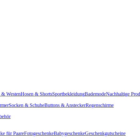
n & Westen
Hosen & Shorts
Sportbekleidung
Bademode
Nachhaltige Pro
rmer
Socken & Schuhe
Buttons & Anstecker
Regenschirme
behör
ke für Paare
Fotogeschenke
Babygeschenke
Geschenkgutscheine