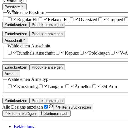
Nachhaltig
Passform
Pink
Wähle eine Passform
Regular Fit
Relaxed Fit
Oversized
Cropped
Zurücksetzen
Produkte anzeigen
Zurücksetzen
Produkte anzeigen
Ausschnitt
Wähle einen Ausschnitt
Rundhals Ausschnitt
Kapuze
Polokragen
V-Au
Zurücksetzen
Produkte anzeigen
Ärmel
Wähle einen Ärmeltyp
Kurzärmlig
Langarm
Ärmellos
3/4-Arm
Zurücksetzen
Produkte anzeigen
Alle Designs anzeigen
Filter zurücksetzen
Filter hinzufügen
Sortieren nach
Bekleidung