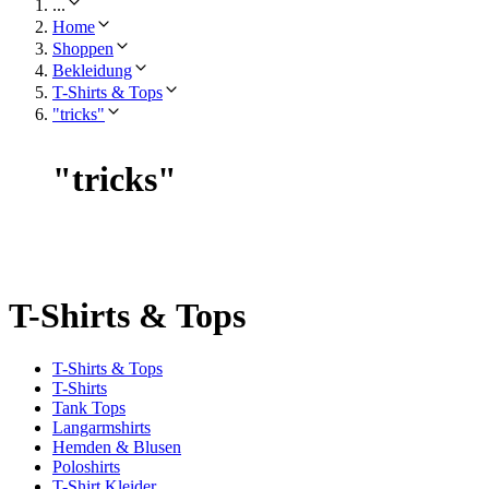
...
Home
Shoppen
Bekleidung
T-Shirts & Tops
"tricks"
"
tricks
"
T-Shirts & Tops
T-Shirts & Tops
T-Shirts
Tank Tops
Langarmshirts
Hemden & Blusen
Poloshirts
T-Shirt Kleider