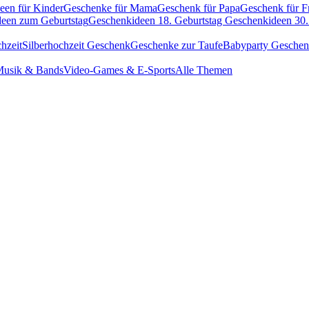
een für Kinder
Geschenke für Mama
Geschenk für Papa
Geschenk für F
een zum Geburtstag
Geschenkideen 18. Geburtstag
Geschenkideen 30.
hzeit
Silberhochzeit Geschenk
Geschenke zur Taufe
Babyparty Gesche
usik & Bands
Video-Games & E-Sports
Alle Themen