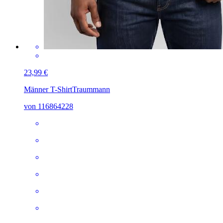
23,99 €
Männer T-Shirt
Traummann
von 116864228