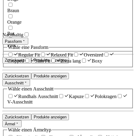
Braun
Orange
Rot
Nachhaltig
Passform
Pink
Wähle eine Passform
Regular Fit
Relaxed Fit
Oversized
Zurücksetzen
Produkte anzeigen
Cropped
Slim Fit
Extra lang
Boxy
Zurücksetzen
Produkte anzeigen
Ausschnitt
Wähle einen Ausschnitt
Rundhals Ausschnitt
Kapuze
Polokragen
V-Ausschnitt
Zurücksetzen
Produkte anzeigen
Ärmel
Wähle einen Ärmeltyp