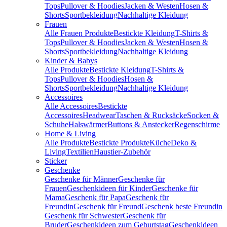
Tops
Pullover & Hoodies
Jacken & Westen
Hosen &
Shorts
Sportbekleidung
Nachhaltige Kleidung
Frauen
Alle Frauen Produkte
Bestickte Kleidung
T-Shirts &
Tops
Pullover & Hoodies
Jacken & Westen
Hosen &
Shorts
Sportbekleidung
Nachhaltige Kleidung
Kinder & Babys
Alle Produkte
Bestickte Kleidung
T-Shirts &
Tops
Pullover & Hoodies
Hosen &
Shorts
Sportbekleidung
Nachhaltige Kleidung
Accessoires
Alle Accessoires
Bestickte
Accessoires
Headwear
Taschen & Rucksäcke
Socken &
Schuhe
Halswärmer
Buttons & Anstecker
Regenschirme
Home & Living
Alle Produkte
Bestickte Produkte
Küche
Deko &
Living
Textilien
Haustier-Zubehör
Sticker
Geschenke
Geschenke für Männer
Geschenke für
Frauen
Geschenkideen für Kinder
Geschenke für
Mama
Geschenk für Papa
Geschenk für
Freundin
Geschenk für Freund
Geschenk beste Freundin
Geschenk für Schwester
Geschenk für
Bruder
Geschenkideen zum Geburtstag
Geschenkideen