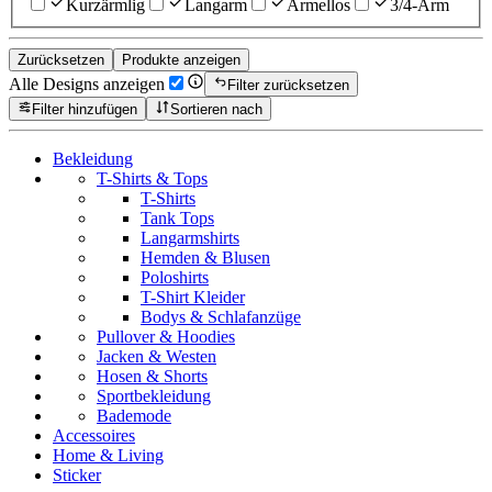
Kurzärmlig
Langarm
Ärmellos
3/4-Arm
Zurücksetzen
Produkte anzeigen
Alle Designs anzeigen
Filter zurücksetzen
Filter hinzufügen
Sortieren nach
Bekleidung
T-Shirts & Tops
T-Shirts
Tank Tops
Langarmshirts
Hemden & Blusen
Poloshirts
T-Shirt Kleider
Bodys & Schlafanzüge
Pullover & Hoodies
Jacken & Westen
Hosen & Shorts
Sportbekleidung
Bademode
Accessoires
Home & Living
Sticker