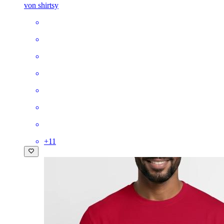
von shirtsy
+
11