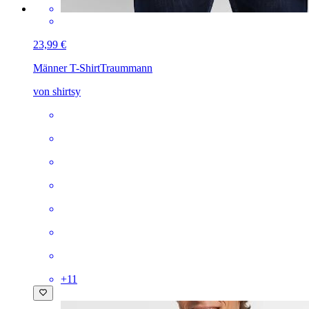
23,99 €
Männer T-Shirt
Traummann
von shirtsy
+
11