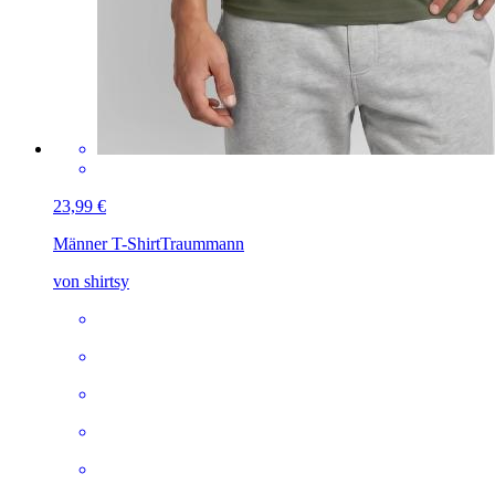
23,99 €
Männer T-Shirt
Traummann
von shirtsy