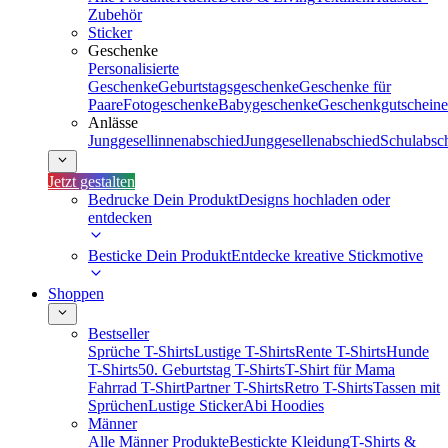
Zubehör
Sticker
Geschenke
Personalisierte
Geschenke
Geburtstagsgeschenke
Geschenke für
Paare
Fotogeschenke
Babygeschenke
Geschenkgutscheine
Anlässe
Junggesellinnenabschied
Junggesellenabschied
Schulabsc
Jetzt gestalten
Bedrucke Dein Produkt
Designs hochladen oder
entdecken
Besticke Dein Produkt
Entdecke kreative Stickmotive
Shoppen
Bestseller
Sprüche T-Shirts
Lustige T-Shirts
Rente T-Shirts
Hunde
T-Shirts
50. Geburtstag T-Shirts
T-Shirt für Mama
Fahrrad T-Shirt
Partner T-Shirts
Retro T-Shirts
Tassen mit
Sprüchen
Lustige Sticker
Abi Hoodies
Männer
Alle Männer Produkte
Bestickte Kleidung
T-Shirts &