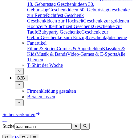
18. Geburtstag
Geschenkideen 30.
Geburtstag
Geschenkideen 50. Geburtstag
Geschenke
zur Rente
Richtfest Geschenk
Geschenkideen zur Hochzeit
Geschenk zur goldenen
Hochzeit
Silberhochzeit Geschenk
Geschenke zur
Taufe
Babyparty Geschenke
Geschenk zur
Geburt
Geschenke zum Einzug
Geschenkgutscheine
Fanartikel
Filme & Serien
Comics & Superhelden
Klassiker &
Kids
Musik & Bands
Video-Games & E-Sports
Alle
Themen
T-Shirt der Woche
B2B
Firmenkleidung gestalten
Beraten lassen
Selber verkaufen
Suche