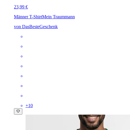
23,99 €
Männer T-Shirt
Mein Traummann
von DasBesteGeschenk
+
10