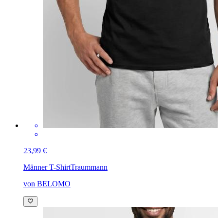
23,99 €
Männer T-Shirt
Traummann
von BELOMO