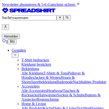
Newsletter abonnieren & 5-€-Gutschein sichern
Suche
Abmelden
0
0
Gestalten
T-Shirt bedrucken
Kleidung besticken
Bekleidung
Alle Kleidung
T-Shirts & Tops
Pullover &
Hoodies
Jacken & Westen
Hosen &
Shorts
Sportbekleidung
Bademode
Nachhaltige Produkte
Accessoires
Alle Accessoires
Headwear
Taschen &
Rucksäcke
Halswärmer
Socken & Schuhe
Buttons &
Anstecker
Regenschirme
Home & Living
Alle Produkte
Küche
Deko & Living
Textilien
Haustier-