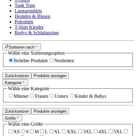
Tank Tops
Langarmshirts
Hemden & Blusen
Poloshirts
T-Shirt Kleider
Bodys & Schlafanzüge
Sortieren nach
Wähle eine Sortierungsoption
Beliebte Produkte
Neuheiten
Zurücksetzen
Produkte anzeigen
Kategorie
Wähle eine Kategorie
Männer
Frauen
Unisex
Kinder & Babys
Zurücksetzen
Produkte anzeigen
Größe
Wähle eine Größe
XS
S
M
L
XL
XXL
3XL
4XL
5XL