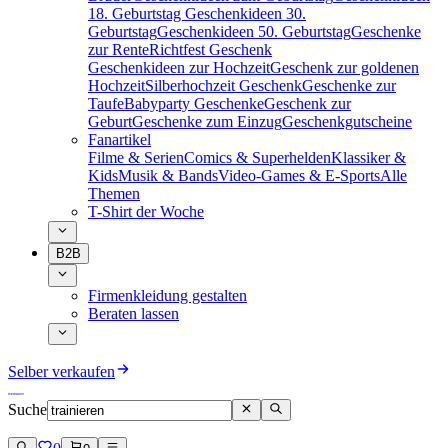
18. Geburtstag
Geschenkideen 30.
Geburtstag
Geschenkideen 50. Geburtstag
Geschenke
zur Rente
Richtfest Geschenk
Geschenkideen zur Hochzeit
Geschenk zur goldenen
Hochzeit
Silberhochzeit Geschenk
Geschenke zur
Taufe
Babyparty Geschenke
Geschenk zur
Geburt
Geschenke zum Einzug
Geschenkgutscheine
Fanartikel
Filme & Serien
Comics & Superhelden
Klassiker &
Kids
Musik & Bands
Video-Games & E-Sports
Alle
Themen
T-Shirt der Woche
B2B
Firmenkleidung gestalten
Beraten lassen
Selber verkaufen
Suche