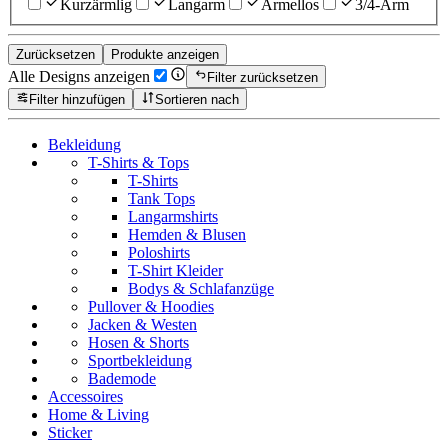
Kurzärmlig
Langarm
Ärmellos
3/4-Arm
Zurücksetzen
Produkte anzeigen
Alle Designs anzeigen
Filter zurücksetzen
Filter hinzufügen
Sortieren nach
Bekleidung
T-Shirts & Tops
T-Shirts
Tank Tops
Langarmshirts
Hemden & Blusen
Poloshirts
T-Shirt Kleider
Bodys & Schlafanzüge
Pullover & Hoodies
Jacken & Westen
Hosen & Shorts
Sportbekleidung
Bademode
Accessoires
Home & Living
Sticker