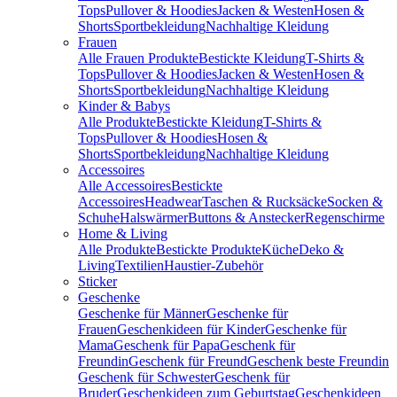
Tops
Pullover & Hoodies
Jacken & Westen
Hosen &
Shorts
Sportbekleidung
Nachhaltige Kleidung
Frauen
Alle Frauen Produkte
Bestickte Kleidung
T-Shirts &
Tops
Pullover & Hoodies
Jacken & Westen
Hosen &
Shorts
Sportbekleidung
Nachhaltige Kleidung
Kinder & Babys
Alle Produkte
Bestickte Kleidung
T-Shirts &
Tops
Pullover & Hoodies
Hosen &
Shorts
Sportbekleidung
Nachhaltige Kleidung
Accessoires
Alle Accessoires
Bestickte
Accessoires
Headwear
Taschen & Rucksäcke
Socken &
Schuhe
Halswärmer
Buttons & Anstecker
Regenschirme
Home & Living
Alle Produkte
Bestickte Produkte
Küche
Deko &
Living
Textilien
Haustier-Zubehör
Sticker
Geschenke
Geschenke für Männer
Geschenke für
Frauen
Geschenkideen für Kinder
Geschenke für
Mama
Geschenk für Papa
Geschenk für
Freundin
Geschenk für Freund
Geschenk beste Freundin
Geschenk für Schwester
Geschenk für
Bruder
Geschenkideen zum Geburtstag
Geschenkideen