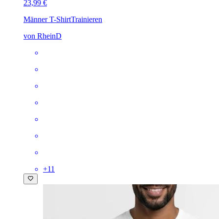
23,99 €
Männer T-Shirt
Trainieren
von RheinD
+
11