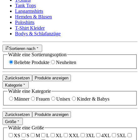
Tank Tops
Langarmshirts
Hemden & Blusen
Poloshirts
T-Shirt Kleider
Bodys & Schlafanzüge
Sortieren nach
Wähle eine Sortierungsoption
Beliebte Produkte
Neuheiten
Zurücksetzen
Produkte anzeigen
Kategorie
Wähle eine Kategorie
Männer
Frauen
Unisex
Kinder & Babys
Zurücksetzen
Produkte anzeigen
Größe
Wähle eine Größe
XS
S
M
L
XL
XXL
3XL
4XL
5XL