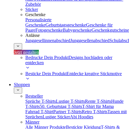
Zubehör
Sticker
Geschenke
Personalisierte
Geschenke
Geburtstagsgeschenke
Geschenke für
Paare
Fotogeschenke
Babygeschenke
Geschenkgutscheine
Anlässe
Junggesellinnenabschied
Junggesellenabschied
Schulabsc
Jetzt gestalten
Bedrucke Dein Produkt
Designs hochladen oder
entdecken
Besticke Dein Produkt
Entdecke kreative Stickmotive
Shoppen
Bestseller
Sprüche T-Shirts
Lustige T-Shirts
Rente T-Shirts
Hunde
T-Shirts
50. Geburtstag T-Shirts
T-Shirt für Mama
Fahrrad T-Shirt
Partner T-Shirts
Retro T-Shirts
Tassen mit
Sprüchen
Lustige Sticker
Abi Hoodies
Männer
Alle Männer Produkte
Bestickte Kleidung
T-Shirts &