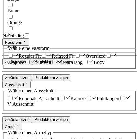
Braun
Orange
Rot
Nachhaltig
Passform
Pink
Wähle eine Passform
Regular Fit
Relaxed Fit
Oversized
Zurücksetzen
Produkte anzeigen
Cropped
Slim Fit
Extra lang
Boxy
Zurücksetzen
Produkte anzeigen
Ausschnitt
Wähle einen Ausschnitt
Rundhals Ausschnitt
Kapuze
Polokragen
V-Ausschnitt
Zurücksetzen
Produkte anzeigen
Ärmel
Wähle einen Ärmeltyp