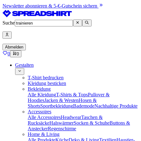
Newsletter abonnieren & 5-€-Gutschein sichern
Suche
Abmelden
0
0
Gestalten
T-Shirt bedrucken
Kleidung besticken
Bekleidung
Alle Kleidung
T-Shirts & Tops
Pullover &
Hoodies
Jacken & Westen
Hosen &
Shorts
Sportbekleidung
Bademode
Nachhaltige Produkte
Accessoires
Alle Accessoires
Headwear
Taschen &
Rucksäcke
Halswärmer
Socken & Schuhe
Buttons &
Anstecker
Regenschirme
Home & Living
Alle Produkte
Küche
Deko & Living
Textilien
Haustier-