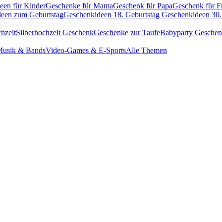
een für Kinder
Geschenke für Mama
Geschenk für Papa
Geschenk für F
een zum Geburtstag
Geschenkideen 18. Geburtstag
Geschenkideen 30.
hzeit
Silberhochzeit Geschenk
Geschenke zur Taufe
Babyparty Gesche
usik & Bands
Video-Games & E-Sports
Alle Themen