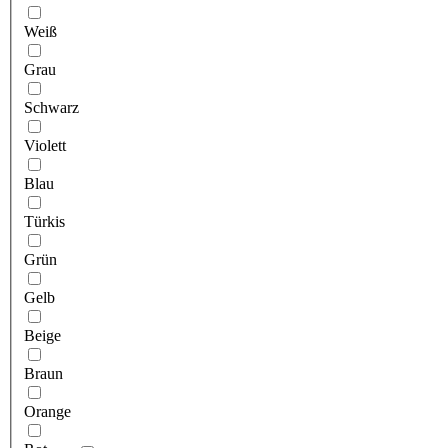
Weiß
Grau
Schwarz
Violett
Blau
Türkis
Grün
Gelb
Beige
Braun
Orange