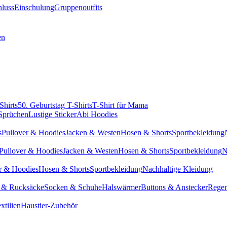
hluss
Einschulung
Gruppenoutfits
en
Shirts
50. Geburtstag T-Shirts
T-Shirt für Mama
 Sprüchen
Lustige Sticker
Abi Hoodies
s
Pullover & Hoodies
Jacken & Westen
Hosen & Shorts
Sportbekleidung
Pullover & Hoodies
Jacken & Westen
Hosen & Shorts
Sportbekleidung
N
r & Hoodies
Hosen & Shorts
Sportbekleidung
Nachhaltige Kleidung
 & Rucksäcke
Socken & Schuhe
Halswärmer
Buttons & Anstecker
Regen
xtilien
Haustier-Zubehör