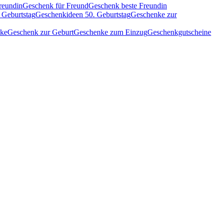
reundin
Geschenk für Freund
Geschenk beste Freundin
 Geburtstag
Geschenkideen 50. Geburtstag
Geschenke zur
nke
Geschenk zur Geburt
Geschenke zum Einzug
Geschenkgutscheine