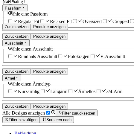
Rot
Nachhaltig
Passform
Pink
Wähle eine Passform
Regular Fit
Relaxed Fit
Oversized
Cropped
Zurücksetzen
Produkte anzeigen
Zurücksetzen
Produkte anzeigen
Ausschnitt
Wähle einen Ausschnitt
Rundhals Ausschnitt
Polokragen
V-Ausschnitt
Zurücksetzen
Produkte anzeigen
Ärmel
Wähle einen Ärmeltyp
Kurzärmlig
Langarm
Ärmellos
3/4-Arm
Zurücksetzen
Produkte anzeigen
Alle Designs anzeigen
Filter zurücksetzen
Filter hinzufügen
Sortieren nach
Bekleidung