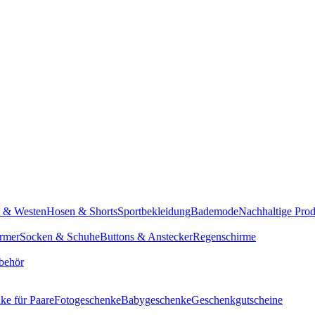
n & Westen
Hosen & Shorts
Sportbekleidung
Bademode
Nachhaltige Pro
rmer
Socken & Schuhe
Buttons & Anstecker
Regenschirme
behör
ke für Paare
Fotogeschenke
Babygeschenke
Geschenkgutscheine