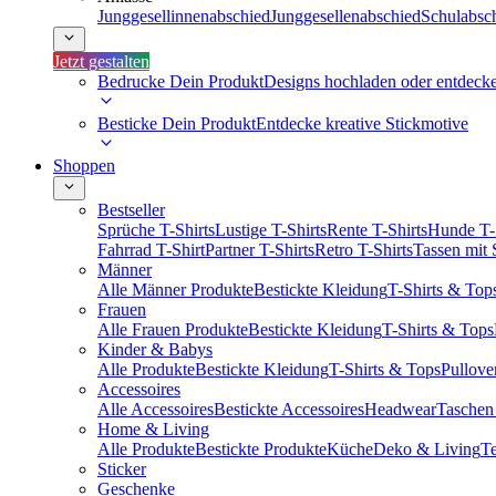
Junggesellinnenabschied
Junggesellenabschied
Schulabsc
Jetzt gestalten
Bedrucke Dein Produkt
Designs hochladen oder entdeck
Besticke Dein Produkt
Entdecke kreative Stickmotive
Shoppen
Bestseller
Sprüche T-Shirts
Lustige T-Shirts
Rente T-Shirts
Hunde T-
Fahrrad T-Shirt
Partner T-Shirts
Retro T-Shirts
Tassen mit
Männer
Alle Männer Produkte
Bestickte Kleidung
T-Shirts & Top
Frauen
Alle Frauen Produkte
Bestickte Kleidung
T-Shirts & Tops
Kinder & Babys
Alle Produkte
Bestickte Kleidung
T-Shirts & Tops
Pullove
Accessoires
Alle Accessoires
Bestickte Accessoires
Headwear
Taschen
Home & Living
Alle Produkte
Bestickte Produkte
Küche
Deko & Living
Te
Sticker
Geschenke