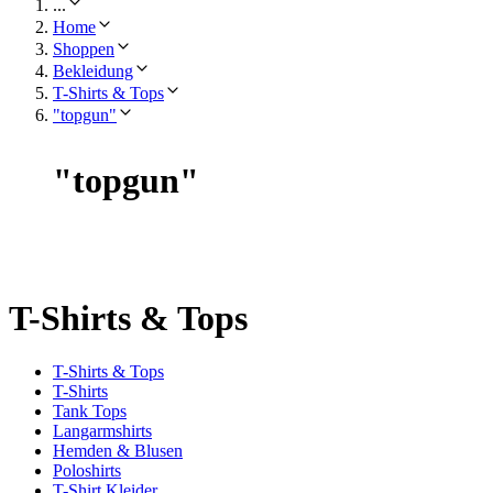
...
Home
Shoppen
Bekleidung
T-Shirts & Tops
"topgun"
"
topgun
"
T-Shirts & Tops
T-Shirts & Tops
T-Shirts
Tank Tops
Langarmshirts
Hemden & Blusen
Poloshirts
T-Shirt Kleider