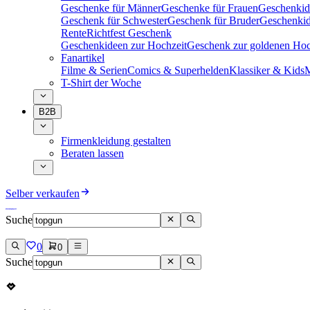
Geschenke für Männer
Geschenke für Frauen
Geschenkid
Geschenk für Schwester
Geschenk für Bruder
Geschenkid
Rente
Richtfest Geschenk
Geschenkideen zur Hochzeit
Geschenk zur goldenen Hoc
Fanartikel
Filme & Serien
Comics & Superhelden
Klassiker & Kids
M
T-Shirt der Woche
B2B
Firmenkleidung gestalten
Beraten lassen
Selber verkaufen
Suche
0
0
Suche