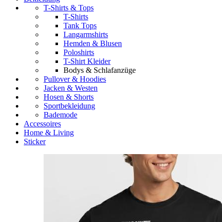
T-Shirts & Tops
T-Shirts
Tank Tops
Langarmshirts
Hemden & Blusen
Poloshirts
T-Shirt Kleider
Bodys & Schlafanzüge
Pullover & Hoodies
Jacken & Westen
Hosen & Shorts
Sportbekleidung
Bademode
Accessoires
Home & Living
Sticker