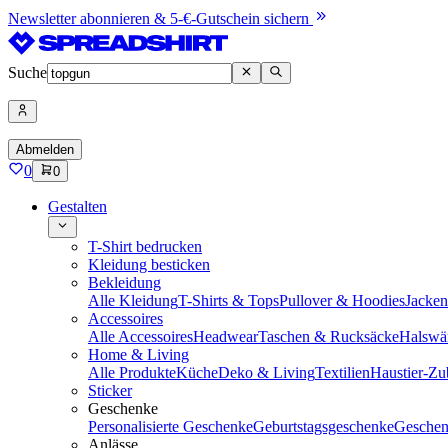
Newsletter abonnieren & 5-€-Gutschein sichern
Suche
Abmelden
0
0
Gestalten
T-Shirt bedrucken
Kleidung besticken
Bekleidung
Alle Kleidung
T-Shirts & Tops
Pullover & Hoodies
Jacke
Accessoires
Alle Accessoires
Headwear
Taschen & Rucksäcke
Halswä
Home & Living
Alle Produkte
Küche
Deko & Living
Textilien
Haustier-Zu
Sticker
Geschenke
Personalisierte Geschenke
Geburtstagsgeschenke
Geschen
Anlässe