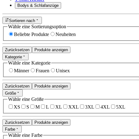
Bodys & Schlafanzüge
Sortieren nach
Wähle eine Sortierungsoption
Beliebte Produkte
Neuheiten
Zurücksetzen
Produkte anzeigen
Kategorie
Wähle eine Kategorie
Männer
Frauen
Unisex
Zurücksetzen
Produkte anzeigen
Größe
Wähle eine Größe
XS
S
M
L
XL
XXL
3XL
4XL
5XL
Zurücksetzen
Produkte anzeigen
Farbe
Wähle eine Farbe