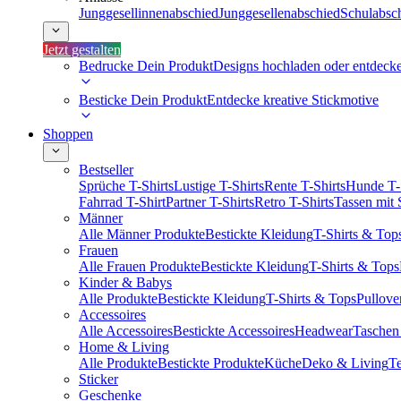
Junggesellinnenabschied
Junggesellenabschied
Schulabsc
Jetzt gestalten
Bedrucke Dein Produkt
Designs hochladen oder entdeck
Besticke Dein Produkt
Entdecke kreative Stickmotive
Shoppen
Bestseller
Sprüche T-Shirts
Lustige T-Shirts
Rente T-Shirts
Hunde T-
Fahrrad T-Shirt
Partner T-Shirts
Retro T-Shirts
Tassen mit
Männer
Alle Männer Produkte
Bestickte Kleidung
T-Shirts & Top
Frauen
Alle Frauen Produkte
Bestickte Kleidung
T-Shirts & Tops
Kinder & Babys
Alle Produkte
Bestickte Kleidung
T-Shirts & Tops
Pullove
Accessoires
Alle Accessoires
Bestickte Accessoires
Headwear
Taschen
Home & Living
Alle Produkte
Bestickte Produkte
Küche
Deko & Living
Te
Sticker
Geschenke