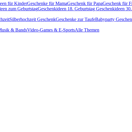
een für Kinder
Geschenke für Mama
Geschenk für Papa
Geschenk für F
een zum Geburtstag
Geschenkideen 18. Geburtstag
Geschenkideen 30.
hzeit
Silberhochzeit Geschenk
Geschenke zur Taufe
Babyparty Gesche
usik & Bands
Video-Games & E-Sports
Alle Themen