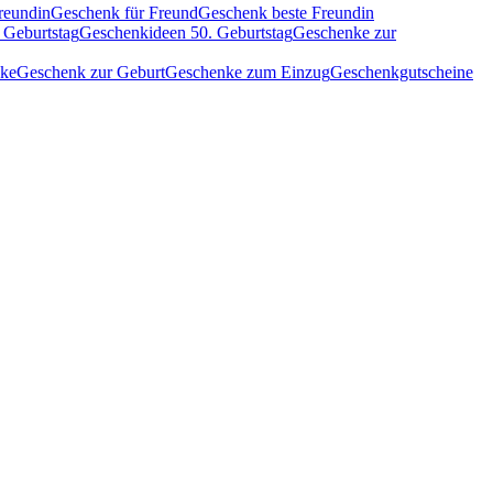
reundin
Geschenk für Freund
Geschenk beste Freundin
 Geburtstag
Geschenkideen 50. Geburtstag
Geschenke zur
nke
Geschenk zur Geburt
Geschenke zum Einzug
Geschenkgutscheine