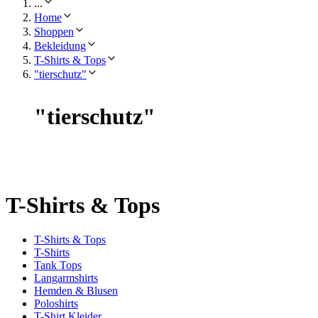
...
Home
Shoppen
Bekleidung
T-Shirts & Tops
"tierschutz"
"
tierschutz
"
T-Shirts & Tops
T-Shirts & Tops
T-Shirts
Tank Tops
Langarmshirts
Hemden & Blusen
Poloshirts
T-Shirt Kleider