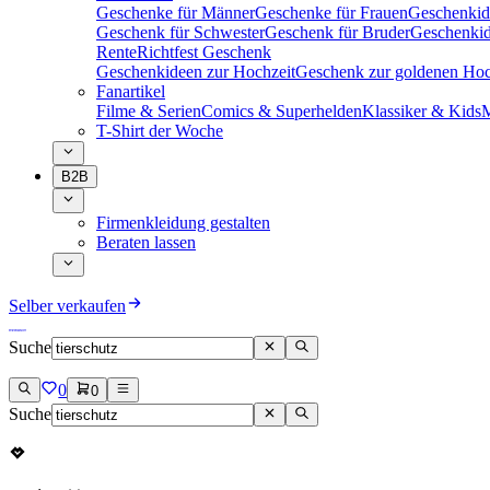
Geschenke für Männer
Geschenke für Frauen
Geschenkid
Geschenk für Schwester
Geschenk für Bruder
Geschenkid
Rente
Richtfest Geschenk
Geschenkideen zur Hochzeit
Geschenk zur goldenen Hoc
Fanartikel
Filme & Serien
Comics & Superhelden
Klassiker & Kids
M
T-Shirt der Woche
B2B
Firmenkleidung gestalten
Beraten lassen
Selber verkaufen
Suche
0
0
Suche