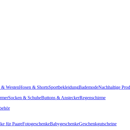
n & Westen
Hosen & Shorts
Sportbekleidung
Bademode
Nachhaltige Pro
rmer
Socken & Schuhe
Buttons & Anstecker
Regenschirme
behör
ke für Paare
Fotogeschenke
Babygeschenke
Geschenkgutscheine