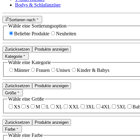
Bodys & Schlafanzüge
Sortieren nach
Wähle eine Sortierungsoption
Beliebte Produkte
Neuheiten
Zurücksetzen
Produkte anzeigen
Kategorie
Wähle eine Kategorie
Männer
Frauen
Unisex
Kinder & Babys
Zurücksetzen
Produkte anzeigen
Größe
Wähle eine Größe
XS
S
M
L
XL
XXL
3XL
4XL
5XL
Bab
Zurücksetzen
Produkte anzeigen
Farbe
Wähle eine Farbe