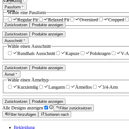
Nachhaltig
Passform
Pink
Wähle eine Passform
Regular Fit
Relaxed Fit
Oversized
Cropped
Zurücksetzen
Produkte anzeigen
Zurücksetzen
Produkte anzeigen
Ausschnitt
Wähle einen Ausschnitt
Rundhals Ausschnitt
Kapuze
Polokragen
V-Au
Zurücksetzen
Produkte anzeigen
Ärmel
Wähle einen Ärmeltyp
Kurzärmlig
Langarm
Ärmellos
3/4-Arm
Zurücksetzen
Produkte anzeigen
Alle Designs anzeigen
Filter zurücksetzen
Filter hinzufügen
Sortieren nach
Bekleidung