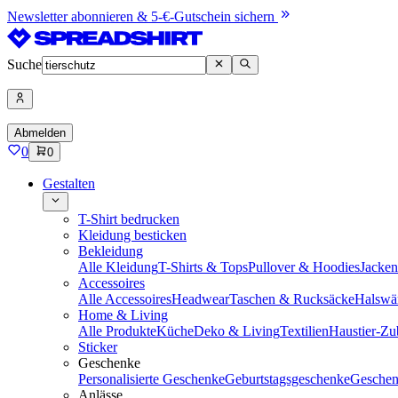
Newsletter abonnieren & 5-€-Gutschein sichern
Suche
Abmelden
0
0
Gestalten
T-Shirt bedrucken
Kleidung besticken
Bekleidung
Alle Kleidung
T-Shirts & Tops
Pullover & Hoodies
Jacke
Accessoires
Alle Accessoires
Headwear
Taschen & Rucksäcke
Halswä
Home & Living
Alle Produkte
Küche
Deko & Living
Textilien
Haustier-Zu
Sticker
Geschenke
Personalisierte Geschenke
Geburtstagsgeschenke
Geschen
Anlässe