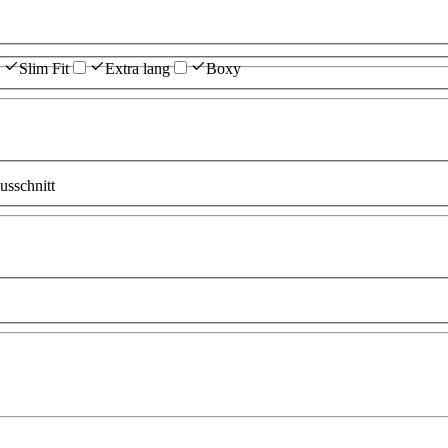
Slim Fit
Extra lang
Boxy
sschnitt