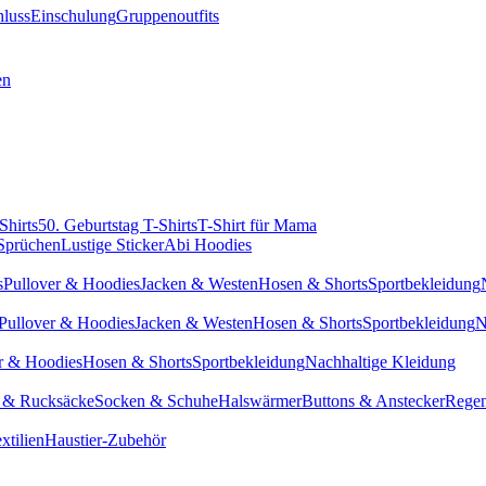
hluss
Einschulung
Gruppenoutfits
en
Shirts
50. Geburtstag T-Shirts
T-Shirt für Mama
 Sprüchen
Lustige Sticker
Abi Hoodies
s
Pullover & Hoodies
Jacken & Westen
Hosen & Shorts
Sportbekleidung
Pullover & Hoodies
Jacken & Westen
Hosen & Shorts
Sportbekleidung
N
r & Hoodies
Hosen & Shorts
Sportbekleidung
Nachhaltige Kleidung
 & Rucksäcke
Socken & Schuhe
Halswärmer
Buttons & Anstecker
Regen
xtilien
Haustier-Zubehör