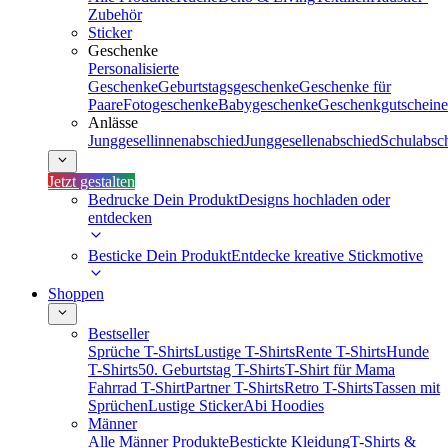
Zubehör
Sticker
Geschenke
Personalisierte
Geschenke
Geburtstagsgeschenke
Geschenke für
Paare
Fotogeschenke
Babygeschenke
Geschenkgutscheine
Anlässe
Junggesellinnenabschied
Junggesellenabschied
Schulabsc
Jetzt gestalten
Bedrucke Dein Produkt
Designs hochladen oder
entdecken
Besticke Dein Produkt
Entdecke kreative Stickmotive
Shoppen
Bestseller
Sprüche T-Shirts
Lustige T-Shirts
Rente T-Shirts
Hunde
T-Shirts
50. Geburtstag T-Shirts
T-Shirt für Mama
Fahrrad T-Shirt
Partner T-Shirts
Retro T-Shirts
Tassen mit
Sprüchen
Lustige Sticker
Abi Hoodies
Männer
Alle Männer Produkte
Bestickte Kleidung
T-Shirts &