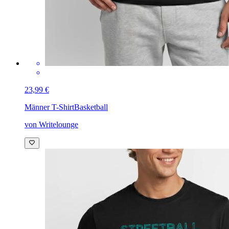
23,99 €
Männer T-Shirt
Basketball
von Writelounge