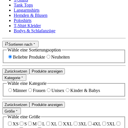
Tank Tops
Langarmshirts
Hemden & Blusen
Poloshirts
T-Shirt Kleider
Bodys & Schlafanzüge
Sortieren nach
Wähle eine Sortierungsoption
Beliebte Produkte
Neuheiten
Zurücksetzen
Produkte anzeigen
Kategorie
Wähle eine Kategorie
Männer
Frauen
Unisex
Kinder & Babys
Zurücksetzen
Produkte anzeigen
Größe
Wähle eine Größe
XS
S
M
L
XL
XXL
3XL
4XL
5XL