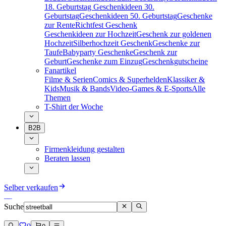
18. Geburtstag
Geschenkideen 30.
Geburtstag
Geschenkideen 50. Geburtstag
Geschenke
zur Rente
Richtfest Geschenk
Geschenkideen zur Hochzeit
Geschenk zur goldenen
Hochzeit
Silberhochzeit Geschenk
Geschenke zur
Taufe
Babyparty Geschenke
Geschenk zur
Geburt
Geschenke zum Einzug
Geschenkgutscheine
Fanartikel
Filme & Serien
Comics & Superhelden
Klassiker &
Kids
Musik & Bands
Video-Games & E-Sports
Alle
Themen
T-Shirt der Woche
B2B
Firmenkleidung gestalten
Beraten lassen
Selber verkaufen
Suche