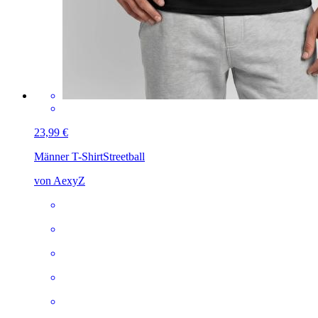
23,99 €
Männer T-Shirt
Streetball
von AexyZ