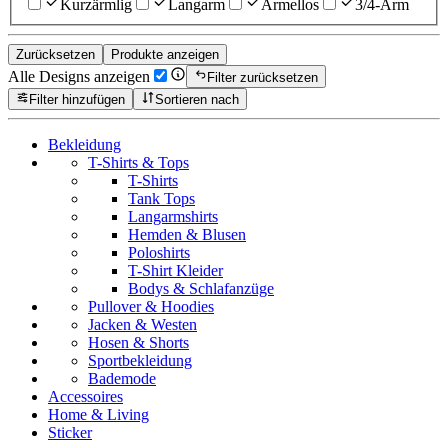
Kurzärmlig
Langarm
Ärmellos
3/4-Arm
Zurücksetzen
Produkte anzeigen
Alle Designs anzeigen
Filter zurücksetzen
Filter hinzufügen
Sortieren nach
Bekleidung
T-Shirts & Tops
T-Shirts
Tank Tops
Langarmshirts
Hemden & Blusen
Poloshirts
T-Shirt Kleider
Bodys & Schlafanzüge
Pullover & Hoodies
Jacken & Westen
Hosen & Shorts
Sportbekleidung
Bademode
Accessoires
Home & Living
Sticker