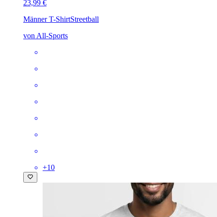
23,99 €
Männer T-Shirt
Streetball
von All-Sports
+
10