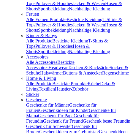
Tops
Pullover & Hoodies
Jacken & Westen
Hosen &
Shorts
Sportbekleidung
Nachhaltige Kleidung
Frauen
Alle Frauen Produkte
Bestickte Kleidung
T-Shirts &
Tops
Pullover & Hoodies
Jacken & Westen
Hosen &
Shorts
Sportbekleidung
Nachhaltige Kleidung
Kinder & Babys
Alle Produkte
Bestickte Kleidung
T-Shirts &
Tops
Pullover & Hoodies
Hosen &
Shorts
Sportbekleidung
Nachhaltige Kleidung
Accessoires
Alle Accessoires
Bestickte
Accessoires
Headwear
Taschen & Rucksäcke
Socken &
Schuhe
Halswärmer
Buttons & Anstecker
Regenschirme
Home & Living
Alle Produkte
Bestickte Produkte
Küche
Deko &
Living
Textilien
Haustier-Zubehör
Sticker
Geschenke
Geschenke für Männer
Geschenke für
Frauen
Geschenkideen für Kinder
Geschenke für
Mama
Geschenk für Papa
Geschenk für
Freundin
Geschenk für Freund
Geschenk beste Freundin
Geschenk für Schwester
Geschenk für
Bruder
Geschenkideen zum Geburtstag
Geschenkideen