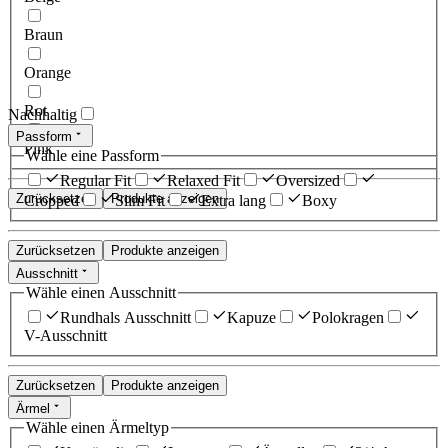
Braun
Orange
Rot
Nachhaltig
Passform
Pink
Wähle eine Passform
Regular Fit
Relaxed Fit
Oversized
Zurücksetzen
Produkte anzeigen
Cropped
Slim Fit
Extra lang
Boxy
Zurücksetzen
Produkte anzeigen
Ausschnitt
Wähle einen Ausschnitt
Rundhals Ausschnitt
Kapuze
Polokragen
V-Ausschnitt
Zurücksetzen
Produkte anzeigen
Ärmel
Wähle einen Ärmeltyp