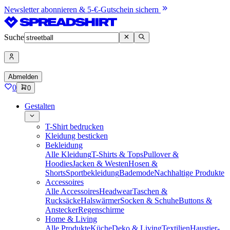
Newsletter abonnieren & 5-€-Gutschein sichern
Suche
Abmelden
0
0
Gestalten
T-Shirt bedrucken
Kleidung besticken
Bekleidung
Alle Kleidung
T-Shirts & Tops
Pullover &
Hoodies
Jacken & Westen
Hosen &
Shorts
Sportbekleidung
Bademode
Nachhaltige Produkte
Accessoires
Alle Accessoires
Headwear
Taschen &
Rucksäcke
Halswärmer
Socken & Schuhe
Buttons &
Anstecker
Regenschirme
Home & Living
Alle Produkte
Küche
Deko & Living
Textilien
Haustier-