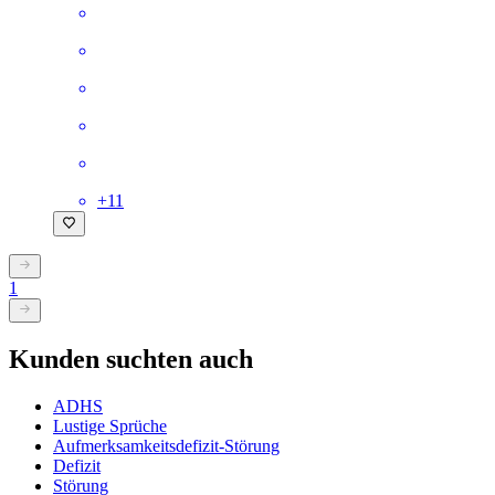
+
11
1
Kunden suchten auch
ADHS
Lustige Sprüche
Aufmerksamkeitsdefizit-Störung
Defizit
Störung