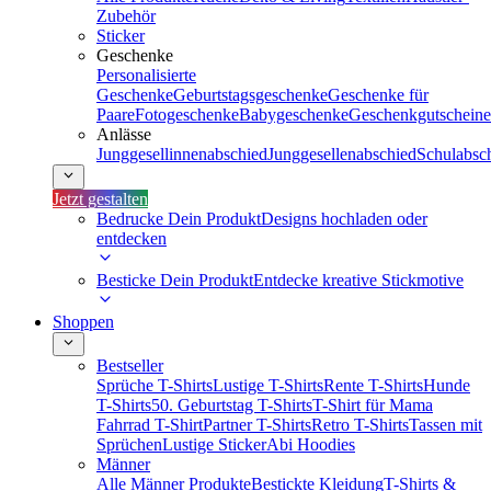
Zubehör
Sticker
Geschenke
Personalisierte
Geschenke
Geburtstagsgeschenke
Geschenke für
Paare
Fotogeschenke
Babygeschenke
Geschenkgutscheine
Anlässe
Junggesellinnenabschied
Junggesellenabschied
Schulabsc
Jetzt gestalten
Bedrucke Dein Produkt
Designs hochladen oder
entdecken
Besticke Dein Produkt
Entdecke kreative Stickmotive
Shoppen
Bestseller
Sprüche T-Shirts
Lustige T-Shirts
Rente T-Shirts
Hunde
T-Shirts
50. Geburtstag T-Shirts
T-Shirt für Mama
Fahrrad T-Shirt
Partner T-Shirts
Retro T-Shirts
Tassen mit
Sprüchen
Lustige Sticker
Abi Hoodies
Männer
Alle Männer Produkte
Bestickte Kleidung
T-Shirts &