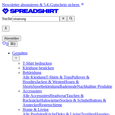
Newsletter abonnieren & 5-€-Gutschein sichern
Suche
Abmelden
0
0
Gestalten
T-Shirt bedrucken
Kleidung besticken
Bekleidung
Alle Kleidung
T-Shirts & Tops
Pullover &
Hoodies
Jacken & Westen
Hosen &
Shorts
Sportbekleidung
Bademode
Nachhaltige Produkte
Accessoires
Alle Accessoires
Headwear
Taschen &
Rucksäcke
Halswärmer
Socken & Schuhe
Buttons &
Anstecker
Regenschirme
Home & Living
Alle Produkte
Küche
Deko & Living
Textilien
Haustier-