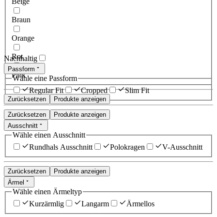
Beige
Braun
Orange
Rot
Nachhaltig
Passform
Pink
Wähle eine Passform
Regular Fit
Cropped
Slim Fit
Zurücksetzen
Produkte anzeigen
Zurücksetzen
Produkte anzeigen
Ausschnitt
Wähle einen Ausschnitt
Rundhals Ausschnitt
Polokragen
V-Ausschnitt
Zurücksetzen
Produkte anzeigen
Ärmel
Wähle einen Ärmeltyp
Kurzärmlig
Langarm
Ärmellos