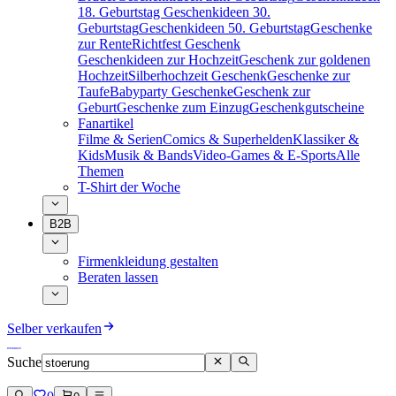
18. Geburtstag
Geschenkideen 30.
Geburtstag
Geschenkideen 50. Geburtstag
Geschenke
zur Rente
Richtfest Geschenk
Geschenkideen zur Hochzeit
Geschenk zur goldenen
Hochzeit
Silberhochzeit Geschenk
Geschenke zur
Taufe
Babyparty Geschenke
Geschenk zur
Geburt
Geschenke zum Einzug
Geschenkgutscheine
Fanartikel
Filme & Serien
Comics & Superhelden
Klassiker &
Kids
Musik & Bands
Video-Games & E-Sports
Alle
Themen
T-Shirt der Woche
B2B
Firmenkleidung gestalten
Beraten lassen
Selber verkaufen
Suche