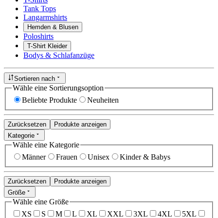
Tank Tops
Langarmshirts
Hemden & Blusen
Poloshirts
T-Shirt Kleider
Bodys & Schlafanzüge
Sortieren nach
Wähle eine Sortierungsoption
Beliebte Produkte
Neuheiten
Zurücksetzen
Produkte anzeigen
Kategorie
Wähle eine Kategorie
Männer
Frauen
Unisex
Kinder & Babys
Zurücksetzen
Produkte anzeigen
Größe
Wähle eine Größe
XS
S
M
L
XL
XXL
3XL
4XL
5XL