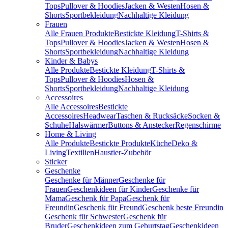
Tops
Pullover & Hoodies
Jacken & Westen
Hosen &
Shorts
Sportbekleidung
Nachhaltige Kleidung
Frauen
Alle Frauen Produkte
Bestickte Kleidung
T-Shirts &
Tops
Pullover & Hoodies
Jacken & Westen
Hosen &
Shorts
Sportbekleidung
Nachhaltige Kleidung
Kinder & Babys
Alle Produkte
Bestickte Kleidung
T-Shirts &
Tops
Pullover & Hoodies
Hosen &
Shorts
Sportbekleidung
Nachhaltige Kleidung
Accessoires
Alle Accessoires
Bestickte
Accessoires
Headwear
Taschen & Rucksäcke
Socken &
Schuhe
Halswärmer
Buttons & Anstecker
Regenschirme
Home & Living
Alle Produkte
Bestickte Produkte
Küche
Deko &
Living
Textilien
Haustier-Zubehör
Sticker
Geschenke
Geschenke für Männer
Geschenke für
Frauen
Geschenkideen für Kinder
Geschenke für
Mama
Geschenk für Papa
Geschenk für
Freundin
Geschenk für Freund
Geschenk beste Freundin
Geschenk für Schwester
Geschenk für
Bruder
Geschenkideen zum Geburtstag
Geschenkideen