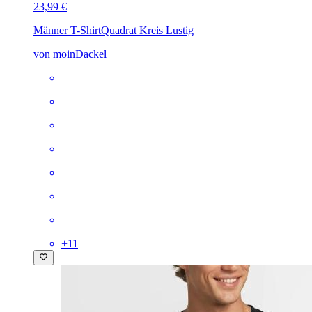
23,99 €
Männer T-Shirt
Quadrat Kreis Lustig
von moinDackel
+
11