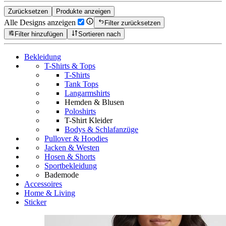
Zurücksetzen
Produkte anzeigen
Alle Designs anzeigen
Filter zurücksetzen
Filter hinzufügen
Sortieren nach
Bekleidung
T-Shirts & Tops
T-Shirts
Tank Tops
Langarmshirts
Hemden & Blusen
Poloshirts
T-Shirt Kleider
Bodys & Schlafanzüge
Pullover & Hoodies
Jacken & Westen
Hosen & Shorts
Sportbekleidung
Bademode
Accessoires
Home & Living
Sticker