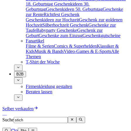
18. Geburtstag
Geschenkideen 30.
Geburtstag
Geschenkideen 50. Geburtstag
Geschenke
zur Rente
Richtfest Geschenk
Geschenkideen zur Hochzeit
Geschenk zur goldenen
Hochzeit
Silberhochzeit Geschenk
Geschenke zur
Taufe
Babyparty Geschenke
Geschenk zur
Geburt
Geschenke zum Einzug
Geschenkgutscheine
Fanartikel
Filme & Serien
Comics & Superhelden
Klassiker &
Kids
Musik & Bands
Video-Games & E-Sports
Alle
Themen
T-Shirt der Woche
B2B
Firmenkleidung gestalten
Beraten lassen
Selber verkaufen
Suche