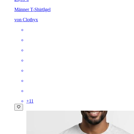
Männer T-Shirt
Igel
von Clothyx
+
11