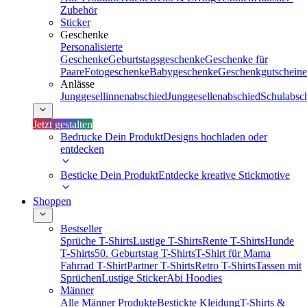
Zubehör
Sticker
Geschenke
Personalisierte
Geschenke
Geburtstagsgeschenke
Geschenke für
Paare
Fotogeschenke
Babygeschenke
Geschenkgutscheine
Anlässe
Junggesellinnenabschied
Junggesellenabschied
Schulabsc
Jetzt gestalten
Bedrucke Dein Produkt
Designs hochladen oder
entdecken
Besticke Dein Produkt
Entdecke kreative Stickmotive
Shoppen
Bestseller
Sprüche T-Shirts
Lustige T-Shirts
Rente T-Shirts
Hunde
T-Shirts
50. Geburtstag T-Shirts
T-Shirt für Mama
Fahrrad T-Shirt
Partner T-Shirts
Retro T-Shirts
Tassen mit
Sprüchen
Lustige Sticker
Abi Hoodies
Männer
Alle Männer Produkte
Bestickte Kleidung
T-Shirts &