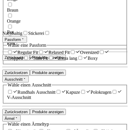
Braun
Orange
Rot
Nachhaltig
Stickerei
Passform
Pink
Wähle eine Passform
Regular Fit
Relaxed Fit
Oversized
Zurücksetzen
Produkte anzeigen
Cropped
Slim Fit
Extra lang
Boxy
Zurücksetzen
Produkte anzeigen
Ausschnitt
Wähle einen Ausschnitt
Rundhals Ausschnitt
Kapuze
Polokragen
V-Ausschnitt
Zurücksetzen
Produkte anzeigen
Ärmel
Wähle einen Ärmeltyp