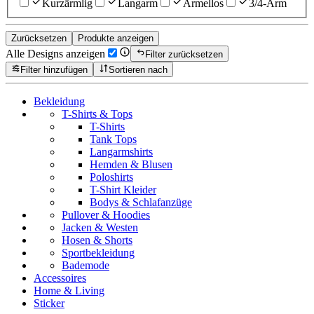
Kurzärmlig
Langarm
Ärmellos
3/4-Arm
Zurücksetzen
Produkte anzeigen
Alle Designs anzeigen
Filter zurücksetzen
Filter hinzufügen
Sortieren nach
Bekleidung
T-Shirts & Tops
T-Shirts
Tank Tops
Langarmshirts
Hemden & Blusen
Poloshirts
T-Shirt Kleider
Bodys & Schlafanzüge
Pullover & Hoodies
Jacken & Westen
Hosen & Shorts
Sportbekleidung
Bademode
Accessoires
Home & Living
Sticker