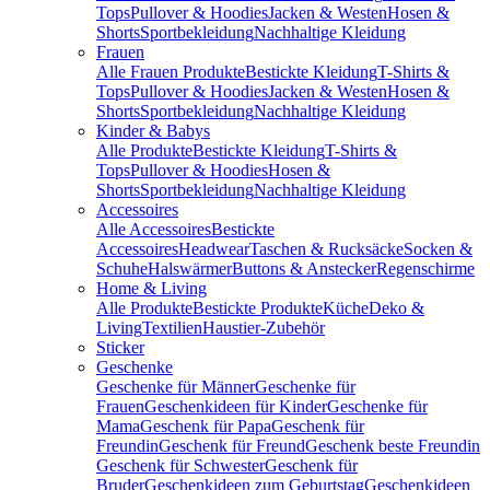
Tops
Pullover & Hoodies
Jacken & Westen
Hosen &
Shorts
Sportbekleidung
Nachhaltige Kleidung
Frauen
Alle Frauen Produkte
Bestickte Kleidung
T-Shirts &
Tops
Pullover & Hoodies
Jacken & Westen
Hosen &
Shorts
Sportbekleidung
Nachhaltige Kleidung
Kinder & Babys
Alle Produkte
Bestickte Kleidung
T-Shirts &
Tops
Pullover & Hoodies
Hosen &
Shorts
Sportbekleidung
Nachhaltige Kleidung
Accessoires
Alle Accessoires
Bestickte
Accessoires
Headwear
Taschen & Rucksäcke
Socken &
Schuhe
Halswärmer
Buttons & Anstecker
Regenschirme
Home & Living
Alle Produkte
Bestickte Produkte
Küche
Deko &
Living
Textilien
Haustier-Zubehör
Sticker
Geschenke
Geschenke für Männer
Geschenke für
Frauen
Geschenkideen für Kinder
Geschenke für
Mama
Geschenk für Papa
Geschenk für
Freundin
Geschenk für Freund
Geschenk beste Freundin
Geschenk für Schwester
Geschenk für
Bruder
Geschenkideen zum Geburtstag
Geschenkideen