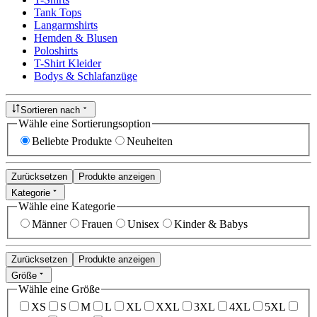
Tank Tops
Langarmshirts
Hemden & Blusen
Poloshirts
T-Shirt Kleider
Bodys & Schlafanzüge
Sortieren nach
Wähle eine Sortierungsoption
Beliebte Produkte
Neuheiten
Zurücksetzen
Produkte anzeigen
Kategorie
Wähle eine Kategorie
Männer
Frauen
Unisex
Kinder & Babys
Zurücksetzen
Produkte anzeigen
Größe
Wähle eine Größe
XS
S
M
L
XL
XXL
3XL
4XL
5XL