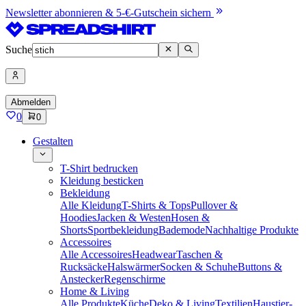
Newsletter abonnieren & 5-€-Gutschein sichern
Suche
Abmelden
0
0
Gestalten
T-Shirt bedrucken
Kleidung besticken
Bekleidung
Alle Kleidung
T-Shirts & Tops
Pullover &
Hoodies
Jacken & Westen
Hosen &
Shorts
Sportbekleidung
Bademode
Nachhaltige Produkte
Accessoires
Alle Accessoires
Headwear
Taschen &
Rucksäcke
Halswärmer
Socken & Schuhe
Buttons &
Anstecker
Regenschirme
Home & Living
Alle Produkte
Küche
Deko & Living
Textilien
Haustier-