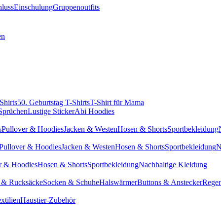
hluss
Einschulung
Gruppenoutfits
en
Shirts
50. Geburtstag T-Shirts
T-Shirt für Mama
 Sprüchen
Lustige Sticker
Abi Hoodies
s
Pullover & Hoodies
Jacken & Westen
Hosen & Shorts
Sportbekleidung
Pullover & Hoodies
Jacken & Westen
Hosen & Shorts
Sportbekleidung
N
r & Hoodies
Hosen & Shorts
Sportbekleidung
Nachhaltige Kleidung
 & Rucksäcke
Socken & Schuhe
Halswärmer
Buttons & Anstecker
Regen
xtilien
Haustier-Zubehör