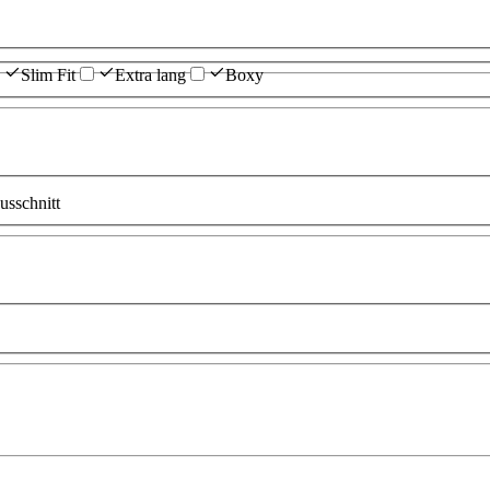
Slim Fit
Extra lang
Boxy
sschnitt