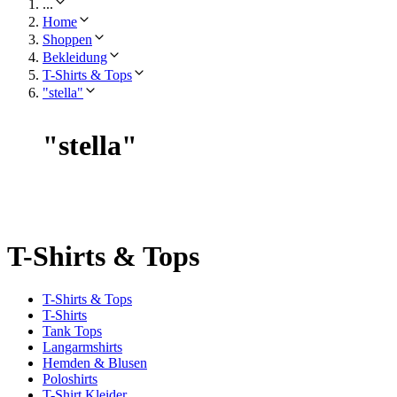
...
Home
Shoppen
Bekleidung
T-Shirts & Tops
"stella"
"
stella
"
T-Shirts & Tops
T-Shirts & Tops
T-Shirts
Tank Tops
Langarmshirts
Hemden & Blusen
Poloshirts
T-Shirt Kleider