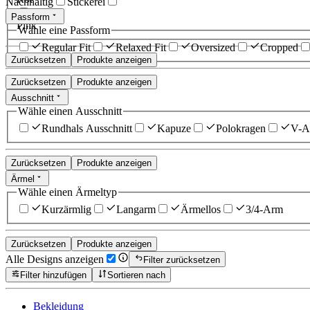
Nachhaltig
Stickerei
Passform
Pink
Wähle eine Passform
Regular Fit
Relaxed Fit
Oversized
Cropped
Zurücksetzen
Produkte anzeigen
Zurücksetzen
Produkte anzeigen
Ausschnitt
Wähle einen Ausschnitt
Rundhals Ausschnitt
Kapuze
Polokragen
V-Au
Zurücksetzen
Produkte anzeigen
Ärmel
Wähle einen Ärmeltyp
Kurzärmlig
Langarm
Ärmellos
3/4-Arm
Zurücksetzen
Produkte anzeigen
Alle Designs anzeigen
Filter zurücksetzen
Filter hinzufügen
Sortieren nach
Bekleidung