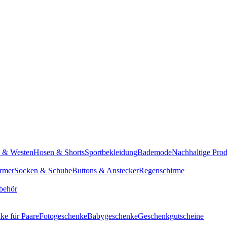
n & Westen
Hosen & Shorts
Sportbekleidung
Bademode
Nachhaltige Pro
rmer
Socken & Schuhe
Buttons & Anstecker
Regenschirme
behör
ke für Paare
Fotogeschenke
Babygeschenke
Geschenkgutscheine