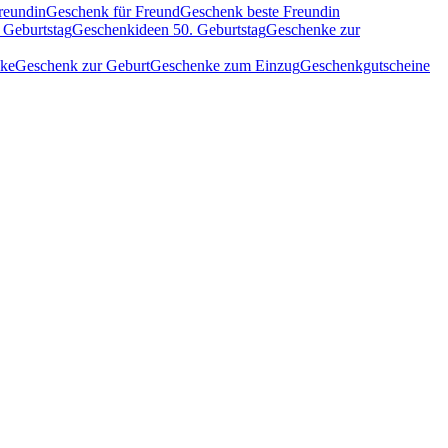
reundin
Geschenk für Freund
Geschenk beste Freundin
 Geburtstag
Geschenkideen 50. Geburtstag
Geschenke zur
nke
Geschenk zur Geburt
Geschenke zum Einzug
Geschenkgutscheine