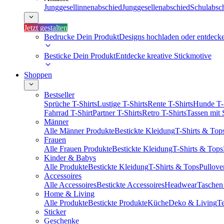
Junggesellinnenabschied
Junggesellenabschied
Schulabsc
Jetzt gestalten
Bedrucke Dein Produkt
Designs hochladen oder entdeck
Besticke Dein Produkt
Entdecke kreative Stickmotive
Shoppen
Bestseller
Sprüche T-Shirts
Lustige T-Shirts
Rente T-Shirts
Hunde T-
Fahrrad T-Shirt
Partner T-Shirts
Retro T-Shirts
Tassen mit
Männer
Alle Männer Produkte
Bestickte Kleidung
T-Shirts & Top
Frauen
Alle Frauen Produkte
Bestickte Kleidung
T-Shirts & Tops
Kinder & Babys
Alle Produkte
Bestickte Kleidung
T-Shirts & Tops
Pullove
Accessoires
Alle Accessoires
Bestickte Accessoires
Headwear
Taschen
Home & Living
Alle Produkte
Bestickte Produkte
Küche
Deko & Living
Te
Sticker
Geschenke