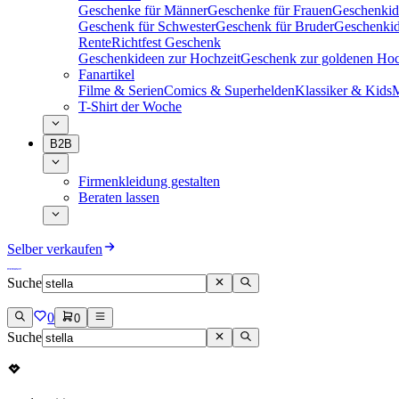
Geschenke für Männer
Geschenke für Frauen
Geschenkid
Geschenk für Schwester
Geschenk für Bruder
Geschenkid
Rente
Richtfest Geschenk
Geschenkideen zur Hochzeit
Geschenk zur goldenen Hoc
Fanartikel
Filme & Serien
Comics & Superhelden
Klassiker & Kids
M
T-Shirt der Woche
B2B
Firmenkleidung gestalten
Beraten lassen
Selber verkaufen
Suche
0
0
Suche