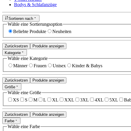
Bodys & Schlafanzüge
Sortieren nach
Wähle eine Sortierungsoption
Beliebte Produkte
Neuheiten
Zurücksetzen
Produkte anzeigen
Kategorie
Wähle eine Kategorie
Männer
Frauen
Unisex
Kinder & Babys
Zurücksetzen
Produkte anzeigen
Größe
Wähle eine Größe
XS
S
M
L
XL
XXL
3XL
4XL
5XL
Bab
Zurücksetzen
Produkte anzeigen
Farbe
Wähle eine Farbe