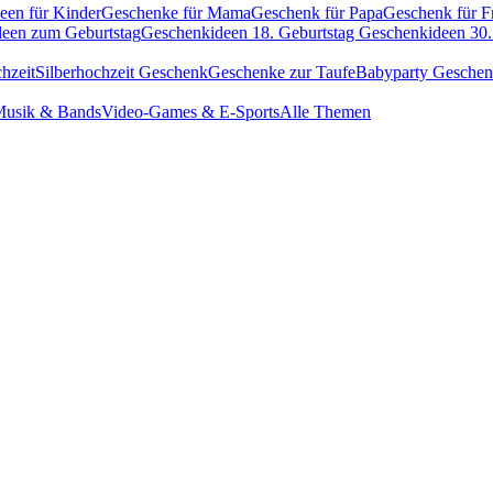
een für Kinder
Geschenke für Mama
Geschenk für Papa
Geschenk für F
een zum Geburtstag
Geschenkideen 18. Geburtstag
Geschenkideen 30.
hzeit
Silberhochzeit Geschenk
Geschenke zur Taufe
Babyparty Gesche
usik & Bands
Video-Games & E-Sports
Alle Themen