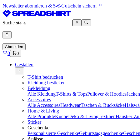
Newsletter abonnieren & 5-€-Gutschein sichern
Suche
Abmelden
0
0
Gestalten
T-Shirt bedrucken
Kleidung besticken
Bekleidung
Alle Kleidung
T-Shirts & Tops
Pullover & Hoodies
Jacke
Accessoires
Alle Accessoires
Headwear
Taschen & Rucksäcke
Halswä
Home & Living
Alle Produkte
Küche
Deko & Living
Textilien
Haustier-Zu
Sticker
Geschenke
Personalisierte Geschenke
Geburtstagsgeschenke
Geschen
Anlässe