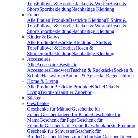
Tops
Pullover & Hoodies
Jacken & Westen
Hosen &
Shorts
Sportbekleidung
Nachhaltige Kleidung
Frauen
Alle Frauen Produkte
Bestickte Kleidung
T-Shirts &
Tops
Pullover & Hoodies
Jacken & Westen
Hosen &
Shorts
Sportbekleidung
Nachhaltige Kleidung
Kinder & Babys
Alle Produkte
Bestickte Kleidung
T-Shirts &
Tops
Pullover & Hoodies
Hosen &
Shorts
Sportbekleidung
Nachhaltige Kleidung
Accessoires
Alle Accessoires
Bestickte
Accessoires
Headwear
Taschen & Rucksäcke
Socken &
Schuhe
Halswärmer
Buttons & Anstecker
Regenschirme
Home & Living
Alle Produkte
Bestickte Produkte
Küche
Deko &
Living
Textilien
Haustier-Zubehör
Sticker
Geschenke
Geschenke für Männer
Geschenke für
Frauen
Geschenkideen für Kinder
Geschenke für
Mama
Geschenk für Papa
Geschenk für
Freundin
Geschenk für Freund
Geschenk beste Freundin
Geschenk für Schwester
Geschenk für
Bruder
Geschenkideen zum Geburtstag
Geschenkideen