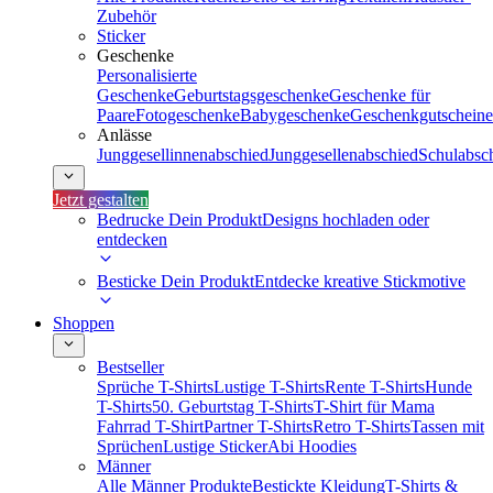
Zubehör
Sticker
Geschenke
Personalisierte
Geschenke
Geburtstagsgeschenke
Geschenke für
Paare
Fotogeschenke
Babygeschenke
Geschenkgutscheine
Anlässe
Junggesellinnenabschied
Junggesellenabschied
Schulabsc
Jetzt gestalten
Bedrucke Dein Produkt
Designs hochladen oder
entdecken
Besticke Dein Produkt
Entdecke kreative Stickmotive
Shoppen
Bestseller
Sprüche T-Shirts
Lustige T-Shirts
Rente T-Shirts
Hunde
T-Shirts
50. Geburtstag T-Shirts
T-Shirt für Mama
Fahrrad T-Shirt
Partner T-Shirts
Retro T-Shirts
Tassen mit
Sprüchen
Lustige Sticker
Abi Hoodies
Männer
Alle Männer Produkte
Bestickte Kleidung
T-Shirts &