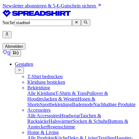
Newsletter abonnieren & 5-€-Gutschein sichern
Suche
Abmelden
0
0
Gestalten
T-Shirt bedrucken
Kleidung besticken
Bekleidung
Alle Kleidung
T-Shirts & Tops
Pullover &
Hoodies
Jacken & Westen
Hosen &
Shorts
Sportbekleidung
Bademode
Nachhaltige Produkte
Accessoires
Alle Accessoires
Headwear
Taschen &
Rucksäcke
Halswärmer
Socken & Schuhe
Buttons &
Anstecker
Regenschirme
Home & Living
Alle Produkte
Küche
Deko & Living
Textilien
Haustier-