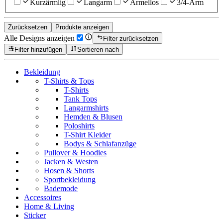
Kurzärmlig
Langarm
Ärmellos
3/4-Arm
Zurücksetzen
Produkte anzeigen
Alle Designs anzeigen
Filter zurücksetzen
Filter hinzufügen
Sortieren nach
Bekleidung
T-Shirts & Tops
T-Shirts
Tank Tops
Langarmshirts
Hemden & Blusen
Poloshirts
T-Shirt Kleider
Bodys & Schlafanzüge
Pullover & Hoodies
Jacken & Westen
Hosen & Shorts
Sportbekleidung
Bademode
Accessoires
Home & Living
Sticker