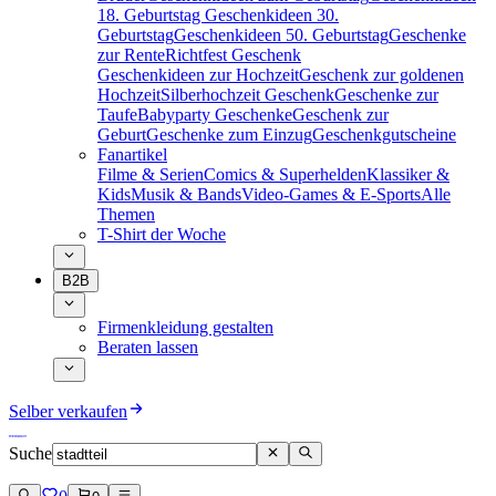
18. Geburtstag
Geschenkideen 30.
Geburtstag
Geschenkideen 50. Geburtstag
Geschenke
zur Rente
Richtfest Geschenk
Geschenkideen zur Hochzeit
Geschenk zur goldenen
Hochzeit
Silberhochzeit Geschenk
Geschenke zur
Taufe
Babyparty Geschenke
Geschenk zur
Geburt
Geschenke zum Einzug
Geschenkgutscheine
Fanartikel
Filme & Serien
Comics & Superhelden
Klassiker &
Kids
Musik & Bands
Video-Games & E-Sports
Alle
Themen
T-Shirt der Woche
B2B
Firmenkleidung gestalten
Beraten lassen
Selber verkaufen
Suche