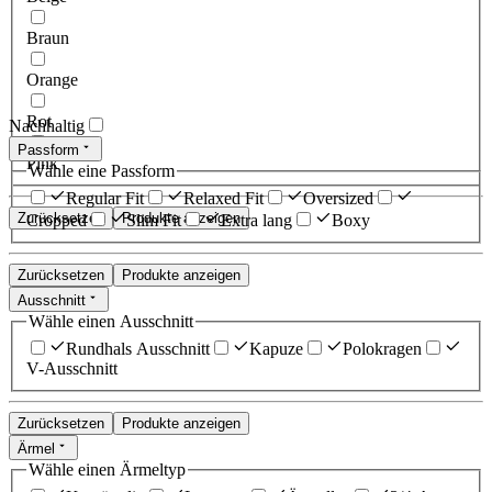
Braun
Orange
Rot
Nachhaltig
Passform
Pink
Wähle eine Passform
Regular Fit
Relaxed Fit
Oversized
Zurücksetzen
Produkte anzeigen
Cropped
Slim Fit
Extra lang
Boxy
Zurücksetzen
Produkte anzeigen
Ausschnitt
Wähle einen Ausschnitt
Rundhals Ausschnitt
Kapuze
Polokragen
V-Ausschnitt
Zurücksetzen
Produkte anzeigen
Ärmel
Wähle einen Ärmeltyp