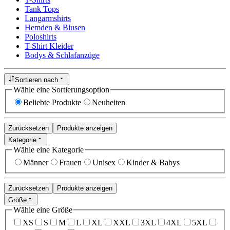
Tank Tops
Langarmshirts
Hemden & Blusen
Poloshirts
T-Shirt Kleider
Bodys & Schlafanzüge
Sortieren nach
Wähle eine Sortierungsoption
Beliebte Produkte
Neuheiten
Zurücksetzen
Produkte anzeigen
Kategorie
Wähle eine Kategorie
Männer
Frauen
Unisex
Kinder & Babys
Zurücksetzen
Produkte anzeigen
Größe
Wähle eine Größe
XS
S
M
L
XL
XXL
3XL
4XL
5XL