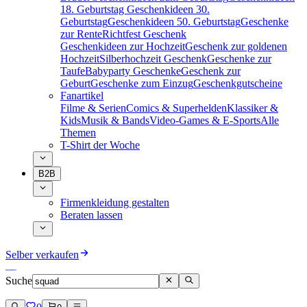
18. Geburtstag
Geschenkideen 30.
Geburtstag
Geschenkideen 50. Geburtstag
Geschenke
zur Rente
Richtfest Geschenk
Geschenkideen zur Hochzeit
Geschenk zur goldenen
Hochzeit
Silberhochzeit Geschenk
Geschenke zur
Taufe
Babyparty Geschenke
Geschenk zur
Geburt
Geschenke zum Einzug
Geschenkgutscheine
Fanartikel
Filme & Serien
Comics & Superhelden
Klassiker &
Kids
Musik & Bands
Video-Games & E-Sports
Alle
Themen
T-Shirt der Woche
B2B
Firmenkleidung gestalten
Beraten lassen
Selber verkaufen
Suche