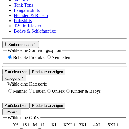
Tank Tops
Langarmshirts
Hemden & Blusen
Poloshirts
T-Shirt Kleider
Bodys & Schlafanzüge
Sortieren nach
Wähle eine Sortierungsoption
Beliebte Produkte
Neuheiten
Zurücksetzen
Produkte anzeigen
Kategorie
Wähle eine Kategorie
Männer
Frauen
Unisex
Kinder & Babys
Zurücksetzen
Produkte anzeigen
Größe
Wähle eine Größe
XS
S
M
L
XL
XXL
3XL
4XL
5XL