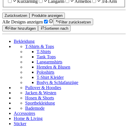
Kurzärmlig
Langarm
Ärmellos
3/4-Arm
Zurücksetzen
Produkte anzeigen
Alle Designs anzeigen
Filter zurücksetzen
Filter hinzufügen
Sortieren nach
Bekleidung
T-Shirts & Tops
T-Shirts
Tank Tops
Langarmshirts
Hemden & Blusen
Poloshirts
T-Shirt Kleider
Bodys & Schlafanzüge
Pullover & Hoodies
Jacken & Westen
Hosen & Shorts
Sportbekleidung
Bademode
Accessoires
Home & Living
Sticker