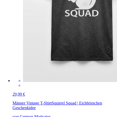
29,99 €
Männer Vintage T-Shirt
Squirrel Squad | Eichhörnchen
Geschenkidee
von German Motivator