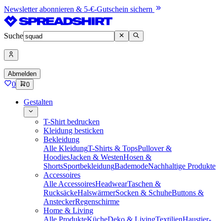
Newsletter abonnieren & 5-€-Gutschein sichern
Suche
Abmelden
0
0
Gestalten
T-Shirt bedrucken
Kleidung besticken
Bekleidung
Alle Kleidung
T-Shirts & Tops
Pullover &
Hoodies
Jacken & Westen
Hosen &
Shorts
Sportbekleidung
Bademode
Nachhaltige Produkte
Accessoires
Alle Accessoires
Headwear
Taschen &
Rucksäcke
Halswärmer
Socken & Schuhe
Buttons &
Anstecker
Regenschirme
Home & Living
Alle Produkte
Küche
Deko & Living
Textilien
Haustier-