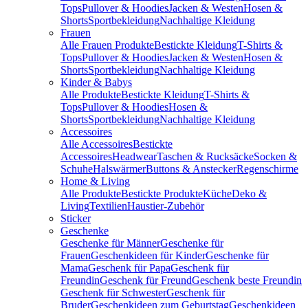
Tops
Pullover & Hoodies
Jacken & Westen
Hosen &
Shorts
Sportbekleidung
Nachhaltige Kleidung
Frauen
Alle Frauen Produkte
Bestickte Kleidung
T-Shirts &
Tops
Pullover & Hoodies
Jacken & Westen
Hosen &
Shorts
Sportbekleidung
Nachhaltige Kleidung
Kinder & Babys
Alle Produkte
Bestickte Kleidung
T-Shirts &
Tops
Pullover & Hoodies
Hosen &
Shorts
Sportbekleidung
Nachhaltige Kleidung
Accessoires
Alle Accessoires
Bestickte
Accessoires
Headwear
Taschen & Rucksäcke
Socken &
Schuhe
Halswärmer
Buttons & Anstecker
Regenschirme
Home & Living
Alle Produkte
Bestickte Produkte
Küche
Deko &
Living
Textilien
Haustier-Zubehör
Sticker
Geschenke
Geschenke für Männer
Geschenke für
Frauen
Geschenkideen für Kinder
Geschenke für
Mama
Geschenk für Papa
Geschenk für
Freundin
Geschenk für Freund
Geschenk beste Freundin
Geschenk für Schwester
Geschenk für
Bruder
Geschenkideen zum Geburtstag
Geschenkideen