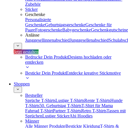
Zubehör
Sticker
Geschenke
Personalisierte
Geschenke
Geburtstagsgeschenke
Geschenke für
Paare
Fotogeschenke
Babygeschenke
Geschenkgutscheine
Anlässe
Junggesellinnenabschied
Junggesellenabschied
Schulabsc
Jetzt gestalten
Bedrucke Dein Produkt
Designs hochladen oder
entdecken
Besticke Dein Produkt
Entdecke kreative Stickmotive
Shoppen
Bestseller
Sprüche T-Shirts
Lustige T-Shirts
Rente T-Shirts
Hunde
T-Shirts
50. Geburtstag T-Shirts
T-Shirt für Mama
Fahrrad T-Shirt
Partner T-Shirts
Retro T-Shirts
Tassen mit
Sprüchen
Lustige Sticker
Abi Hoodies
Männer
Alle Männer Produkte
Bestickte Kleidung
T-Shirts &