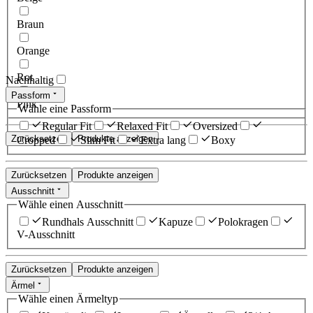
Braun
Orange
Rot
Nachhaltig
Passform
Pink
Wähle eine Passform
Regular Fit
Relaxed Fit
Oversized
Zurücksetzen
Produkte anzeigen
Cropped
Slim Fit
Extra lang
Boxy
Zurücksetzen
Produkte anzeigen
Ausschnitt
Wähle einen Ausschnitt
Rundhals Ausschnitt
Kapuze
Polokragen
V-Ausschnitt
Zurücksetzen
Produkte anzeigen
Ärmel
Wähle einen Ärmeltyp