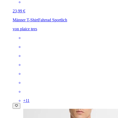
23,99 €
Männer T-Shirt
Fahrrad Sportlich
von plaice tees
+
11