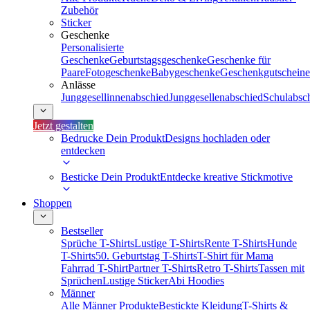
Zubehör
Sticker
Geschenke
Personalisierte
Geschenke
Geburtstagsgeschenke
Geschenke für
Paare
Fotogeschenke
Babygeschenke
Geschenkgutscheine
Anlässe
Junggesellinnenabschied
Junggesellenabschied
Schulabsc
Jetzt gestalten
Bedrucke Dein Produkt
Designs hochladen oder
entdecken
Besticke Dein Produkt
Entdecke kreative Stickmotive
Shoppen
Bestseller
Sprüche T-Shirts
Lustige T-Shirts
Rente T-Shirts
Hunde
T-Shirts
50. Geburtstag T-Shirts
T-Shirt für Mama
Fahrrad T-Shirt
Partner T-Shirts
Retro T-Shirts
Tassen mit
Sprüchen
Lustige Sticker
Abi Hoodies
Männer
Alle Männer Produkte
Bestickte Kleidung
T-Shirts &