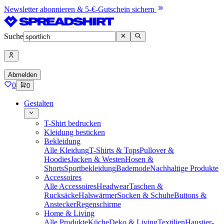
Newsletter abonnieren & 5-€-Gutschein sichern
Suche
Abmelden
0
0
Gestalten
T-Shirt bedrucken
Kleidung besticken
Bekleidung
Alle Kleidung
T-Shirts & Tops
Pullover &
Hoodies
Jacken & Westen
Hosen &
Shorts
Sportbekleidung
Bademode
Nachhaltige Produkte
Accessoires
Alle Accessoires
Headwear
Taschen &
Rucksäcke
Halswärmer
Socken & Schuhe
Buttons &
Anstecker
Regenschirme
Home & Living
Alle Produkte
Küche
Deko & Living
Textilien
Haustier-