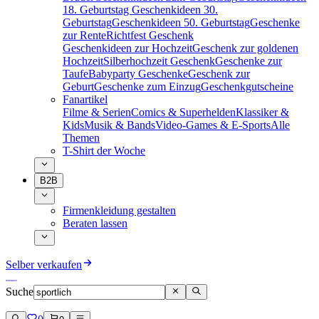
18. Geburtstag
Geschenkideen 30.
Geburtstag
Geschenkideen 50. Geburtstag
Geschenke
zur Rente
Richtfest Geschenk
Geschenkideen zur Hochzeit
Geschenk zur goldenen
Hochzeit
Silberhochzeit Geschenk
Geschenke zur
Taufe
Babyparty Geschenke
Geschenk zur
Geburt
Geschenke zum Einzug
Geschenkgutscheine
Fanartikel
Filme & Serien
Comics & Superhelden
Klassiker &
Kids
Musik & Bands
Video-Games & E-Sports
Alle
Themen
T-Shirt der Woche
B2B
Firmenkleidung gestalten
Beraten lassen
Selber verkaufen
Suche