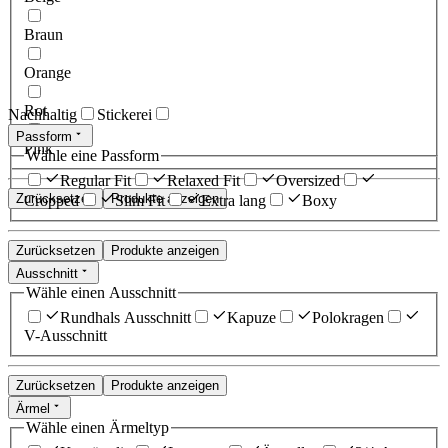
Braun
Orange
Rot
Nachhaltig
Stickerei
Passform
Pink
Wähle eine Passform
Regular Fit
Relaxed Fit
Oversized
Zurücksetzen
Produkte anzeigen
Cropped
Slim Fit
Extra lang
Boxy
Zurücksetzen
Produkte anzeigen
Ausschnitt
Wähle einen Ausschnitt
Rundhals Ausschnitt
Kapuze
Polokragen
V-Ausschnitt
Zurücksetzen
Produkte anzeigen
Ärmel
Wähle einen Ärmeltyp