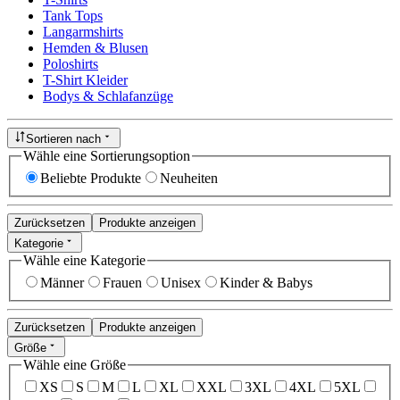
Tank Tops
Langarmshirts
Hemden & Blusen
Poloshirts
T-Shirt Kleider
Bodys & Schlafanzüge
Sortieren nach
Wähle eine Sortierungsoption
Beliebte Produkte
Neuheiten
Zurücksetzen
Produkte anzeigen
Kategorie
Wähle eine Kategorie
Männer
Frauen
Unisex
Kinder & Babys
Zurücksetzen
Produkte anzeigen
Größe
Wähle eine Größe
XS
S
M
L
XL
XXL
3XL
4XL
5XL