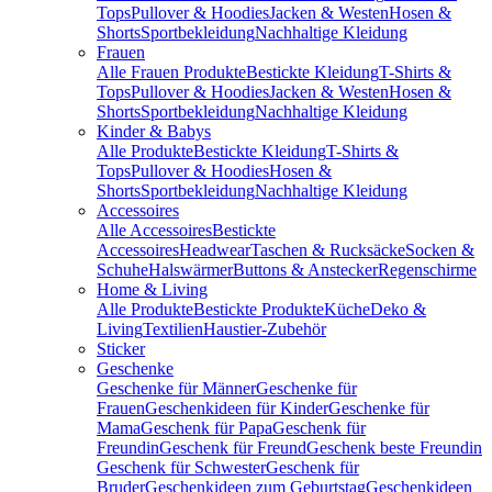
Tops
Pullover & Hoodies
Jacken & Westen
Hosen &
Shorts
Sportbekleidung
Nachhaltige Kleidung
Frauen
Alle Frauen Produkte
Bestickte Kleidung
T-Shirts &
Tops
Pullover & Hoodies
Jacken & Westen
Hosen &
Shorts
Sportbekleidung
Nachhaltige Kleidung
Kinder & Babys
Alle Produkte
Bestickte Kleidung
T-Shirts &
Tops
Pullover & Hoodies
Hosen &
Shorts
Sportbekleidung
Nachhaltige Kleidung
Accessoires
Alle Accessoires
Bestickte
Accessoires
Headwear
Taschen & Rucksäcke
Socken &
Schuhe
Halswärmer
Buttons & Anstecker
Regenschirme
Home & Living
Alle Produkte
Bestickte Produkte
Küche
Deko &
Living
Textilien
Haustier-Zubehör
Sticker
Geschenke
Geschenke für Männer
Geschenke für
Frauen
Geschenkideen für Kinder
Geschenke für
Mama
Geschenk für Papa
Geschenk für
Freundin
Geschenk für Freund
Geschenk beste Freundin
Geschenk für Schwester
Geschenk für
Bruder
Geschenkideen zum Geburtstag
Geschenkideen