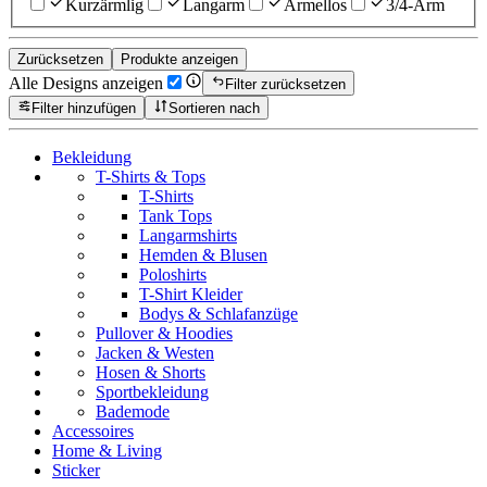
Kurzärmlig
Langarm
Ärmellos
3/4-Arm
Zurücksetzen
Produkte anzeigen
Alle Designs anzeigen
Filter zurücksetzen
Filter hinzufügen
Sortieren nach
Bekleidung
T-Shirts & Tops
T-Shirts
Tank Tops
Langarmshirts
Hemden & Blusen
Poloshirts
T-Shirt Kleider
Bodys & Schlafanzüge
Pullover & Hoodies
Jacken & Westen
Hosen & Shorts
Sportbekleidung
Bademode
Accessoires
Home & Living
Sticker