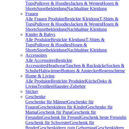
Tops
Pullover & Hoodies
Jacken & Westen
Hosen &
Shorts
Sportbekleidung
Nachhaltige Kleidung
Frauen
Alle Frauen Produkte
Bestickte Kleidung
T-Shirts &
Tops
Pullover & Hoodies
Jacken & Westen
Hosen &
Shorts
Sportbekleidung
Nachhaltige Kleidung
Kinder & Babys
Alle Produkte
Bestickte Kleidung
T-Shirts &
Tops
Pullover & Hoodies
Hosen &
Shorts
Sportbekleidung
Nachhaltige Kleidung
Accessoires
Alle Accessoires
Bestickte
Accessoires
Headwear
Taschen & Rucksäcke
Socken &
Schuhe
Halswärmer
Buttons & Anstecker
Regenschirme
Home & Living
Alle Produkte
Bestickte Produkte
Küche
Deko &
Living
Textilien
Haustier-Zubehör
Sticker
Geschenke
Geschenke für Männer
Geschenke für
Frauen
Geschenkideen für Kinder
Geschenke für
Mama
Geschenk für Papa
Geschenk für
Freundin
Geschenk für Freund
Geschenk beste Freundin
Geschenk für Schwester
Geschenk für
Bruder
Geschenkideen zum Geburtstag
Geschenkideen