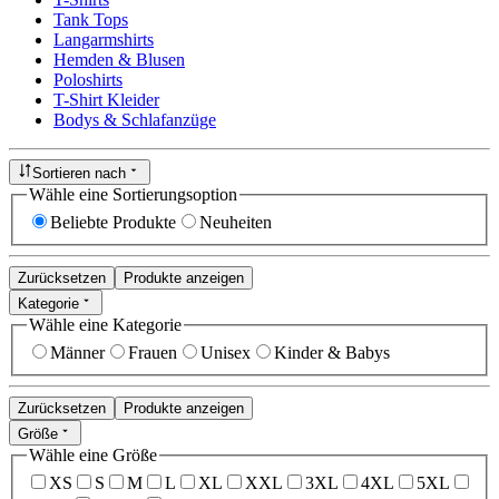
Tank Tops
Langarmshirts
Hemden & Blusen
Poloshirts
T-Shirt Kleider
Bodys & Schlafanzüge
Sortieren nach
Wähle eine Sortierungsoption
Beliebte Produkte
Neuheiten
Zurücksetzen
Produkte anzeigen
Kategorie
Wähle eine Kategorie
Männer
Frauen
Unisex
Kinder & Babys
Zurücksetzen
Produkte anzeigen
Größe
Wähle eine Größe
XS
S
M
L
XL
XXL
3XL
4XL
5XL