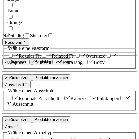
Braun
Orange
Rot
Nachhaltig
Stickerei
Passform
Pink
Wähle eine Passform
Regular Fit
Relaxed Fit
Oversized
Zurücksetzen
Produkte anzeigen
Cropped
Slim Fit
Extra lang
Boxy
Zurücksetzen
Produkte anzeigen
Ausschnitt
Wähle einen Ausschnitt
Rundhals Ausschnitt
Kapuze
Polokragen
V-Ausschnitt
Zurücksetzen
Produkte anzeigen
Ärmel
Wähle einen Ärmeltyp