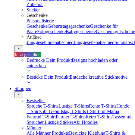
Zubehör
Sticker
Geschenke
Personalisierte
Geschenke
Geburtstagsgeschenke
Geschenke für
Paare
Fotogeschenke
Babygeschenke
Geschenkgutscheine
Anlässe
Junggesellinnenabschied
Junggesellenabschied
Schulabsc
Jetzt gestalten
Bedrucke Dein Produkt
Designs hochladen oder
entdecken
Besticke Dein Produkt
Entdecke kreative Stickmotive
Shoppen
Bestseller
Sprüche T-Shirts
Lustige T-Shirts
Rente T-Shirts
Hunde
T-Shirts
50. Geburtstag T-Shirts
T-Shirt für Mama
Fahrrad T-Shirt
Partner T-Shirts
Retro T-Shirts
Tassen mit
Sprüchen
Lustige Sticker
Abi Hoodies
Männer
Alle Männer Produkte
Bestickte Kleidung
T-Shirts &