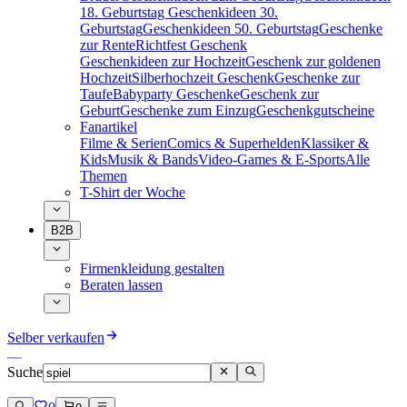
18. Geburtstag
Geschenkideen 30.
Geburtstag
Geschenkideen 50. Geburtstag
Geschenke
zur Rente
Richtfest Geschenk
Geschenkideen zur Hochzeit
Geschenk zur goldenen
Hochzeit
Silberhochzeit Geschenk
Geschenke zur
Taufe
Babyparty Geschenke
Geschenk zur
Geburt
Geschenke zum Einzug
Geschenkgutscheine
Fanartikel
Filme & Serien
Comics & Superhelden
Klassiker &
Kids
Musik & Bands
Video-Games & E-Sports
Alle
Themen
T-Shirt der Woche
B2B
Firmenkleidung gestalten
Beraten lassen
Selber verkaufen
Suche