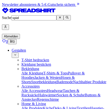
Newsletter abonnieren & 5-€-Gutschein sichern
Suche
Abmelden
0
0
Gestalten
T-Shirt bedrucken
Kleidung besticken
Bekleidung
Alle Kleidung
T-Shirts & Tops
Pullover &
Hoodies
Jacken & Westen
Hosen &
Shorts
Sportbekleidung
Bademode
Nachhaltige Produkte
Accessoires
Alle Accessoires
Headwear
Taschen &
Rucksäcke
Halswärmer
Socken & Schuhe
Buttons &
Anstecker
Regenschirme
Home & Living
Alle Produkte
Küche
Deko & Living
Textilien
Haustier-