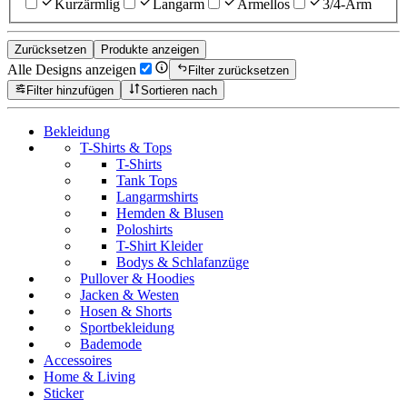
Kurzärmlig
Langarm
Ärmellos
3/4-Arm
Zurücksetzen
Produkte anzeigen
Alle Designs anzeigen
Filter zurücksetzen
Filter hinzufügen
Sortieren nach
Bekleidung
T-Shirts & Tops
T-Shirts
Tank Tops
Langarmshirts
Hemden & Blusen
Poloshirts
T-Shirt Kleider
Bodys & Schlafanzüge
Pullover & Hoodies
Jacken & Westen
Hosen & Shorts
Sportbekleidung
Bademode
Accessoires
Home & Living
Sticker