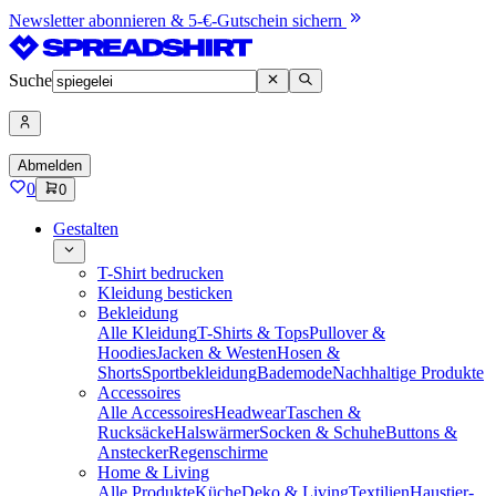
Newsletter abonnieren & 5-€-Gutschein sichern
Suche
Abmelden
0
0
Gestalten
T-Shirt bedrucken
Kleidung besticken
Bekleidung
Alle Kleidung
T-Shirts & Tops
Pullover &
Hoodies
Jacken & Westen
Hosen &
Shorts
Sportbekleidung
Bademode
Nachhaltige Produkte
Accessoires
Alle Accessoires
Headwear
Taschen &
Rucksäcke
Halswärmer
Socken & Schuhe
Buttons &
Anstecker
Regenschirme
Home & Living
Alle Produkte
Küche
Deko & Living
Textilien
Haustier-