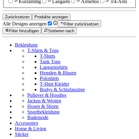
Kurzärmlig
Langarm
Ärmellos
3/4-Arm
Zurücksetzen
Produkte anzeigen
Alle Designs anzeigen
Filter zurücksetzen
Filter hinzufügen
Sortieren nach
Bekleidung
T-Shirts & Tops
T-Shirts
Tank Tops
Langarmshirts
Hemden & Blusen
Poloshirts
T-Shirt Kleider
Bodys & Schlafanzüge
Pullover & Hoodies
Jacken & Westen
Hosen & Shorts
Sportbekleidung
Bademode
Accessoires
Home & Living
Sticker