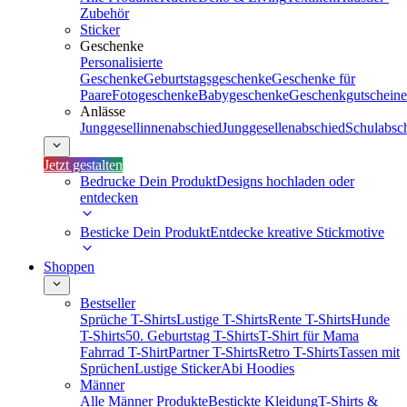
Zubehör
Sticker
Geschenke
Personalisierte
Geschenke
Geburtstagsgeschenke
Geschenke für
Paare
Fotogeschenke
Babygeschenke
Geschenkgutscheine
Anlässe
Junggesellinnenabschied
Junggesellenabschied
Schulabsc
Jetzt gestalten
Bedrucke Dein Produkt
Designs hochladen oder
entdecken
Besticke Dein Produkt
Entdecke kreative Stickmotive
Shoppen
Bestseller
Sprüche T-Shirts
Lustige T-Shirts
Rente T-Shirts
Hunde
T-Shirts
50. Geburtstag T-Shirts
T-Shirt für Mama
Fahrrad T-Shirt
Partner T-Shirts
Retro T-Shirts
Tassen mit
Sprüchen
Lustige Sticker
Abi Hoodies
Männer
Alle Männer Produkte
Bestickte Kleidung
T-Shirts &