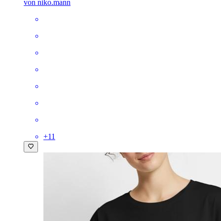
von niko.mann
+
11