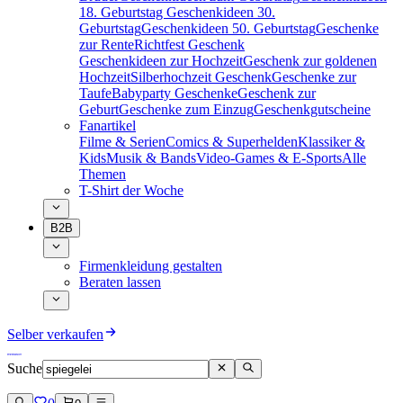
18. Geburtstag
Geschenkideen 30.
Geburtstag
Geschenkideen 50. Geburtstag
Geschenke
zur Rente
Richtfest Geschenk
Geschenkideen zur Hochzeit
Geschenk zur goldenen
Hochzeit
Silberhochzeit Geschenk
Geschenke zur
Taufe
Babyparty Geschenke
Geschenk zur
Geburt
Geschenke zum Einzug
Geschenkgutscheine
Fanartikel
Filme & Serien
Comics & Superhelden
Klassiker &
Kids
Musik & Bands
Video-Games & E-Sports
Alle
Themen
T-Shirt der Woche
B2B
Firmenkleidung gestalten
Beraten lassen
Selber verkaufen
Suche