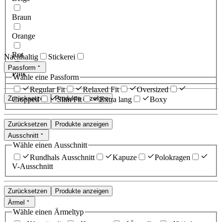
Braun
Orange
Rot
Nachhaltig
Stickerei
Passform
Pink
Wähle eine Passform
Regular Fit
Relaxed Fit
Oversized
Zurücksetzen
Produkte anzeigen
Cropped
Slim Fit
Extra lang
Boxy
Zurücksetzen
Produkte anzeigen
Ausschnitt
Wähle einen Ausschnitt
Rundhals Ausschnitt
Kapuze
Polokragen
V-Ausschnitt
Zurücksetzen
Produkte anzeigen
Ärmel
Wähle einen Ärmeltyp