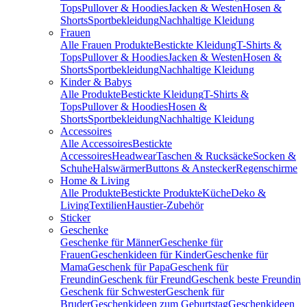
Tops
Pullover & Hoodies
Jacken & Westen
Hosen &
Shorts
Sportbekleidung
Nachhaltige Kleidung
Frauen
Alle Frauen Produkte
Bestickte Kleidung
T-Shirts &
Tops
Pullover & Hoodies
Jacken & Westen
Hosen &
Shorts
Sportbekleidung
Nachhaltige Kleidung
Kinder & Babys
Alle Produkte
Bestickte Kleidung
T-Shirts &
Tops
Pullover & Hoodies
Hosen &
Shorts
Sportbekleidung
Nachhaltige Kleidung
Accessoires
Alle Accessoires
Bestickte
Accessoires
Headwear
Taschen & Rucksäcke
Socken &
Schuhe
Halswärmer
Buttons & Anstecker
Regenschirme
Home & Living
Alle Produkte
Bestickte Produkte
Küche
Deko &
Living
Textilien
Haustier-Zubehör
Sticker
Geschenke
Geschenke für Männer
Geschenke für
Frauen
Geschenkideen für Kinder
Geschenke für
Mama
Geschenk für Papa
Geschenk für
Freundin
Geschenk für Freund
Geschenk beste Freundin
Geschenk für Schwester
Geschenk für
Bruder
Geschenkideen zum Geburtstag
Geschenkideen