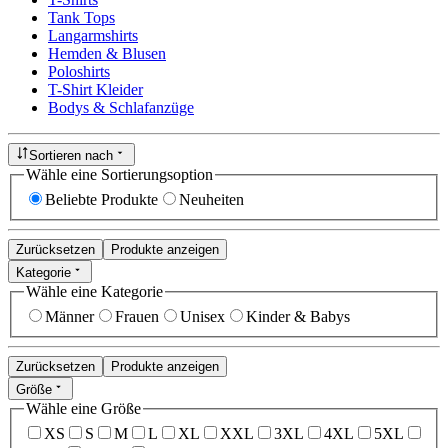
Tank Tops
Langarmshirts
Hemden & Blusen
Poloshirts
T-Shirt Kleider
Bodys & Schlafanzüge
Sortieren nach
Wähle eine Sortierungsoption
Beliebte Produkte
Neuheiten
Zurücksetzen
Produkte anzeigen
Kategorie
Wähle eine Kategorie
Männer
Frauen
Unisex
Kinder & Babys
Zurücksetzen
Produkte anzeigen
Größe
Wähle eine Größe
XS
S
M
L
XL
XXL
3XL
4XL
5XL