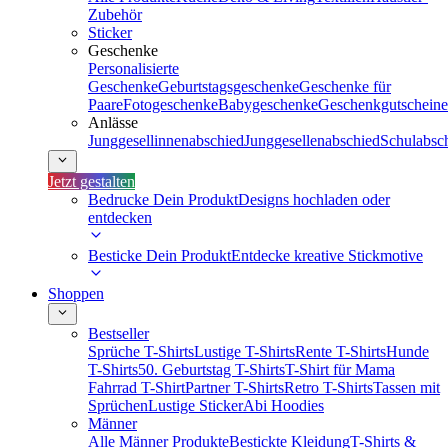
Zubehör
Sticker
Geschenke
Personalisierte
Geschenke
Geburtstagsgeschenke
Geschenke für
Paare
Fotogeschenke
Babygeschenke
Geschenkgutscheine
Anlässe
Junggesellinnenabschied
Junggesellenabschied
Schulabsc
Jetzt gestalten
Bedrucke Dein Produkt
Designs hochladen oder
entdecken
Besticke Dein Produkt
Entdecke kreative Stickmotive
Shoppen
Bestseller
Sprüche T-Shirts
Lustige T-Shirts
Rente T-Shirts
Hunde
T-Shirts
50. Geburtstag T-Shirts
T-Shirt für Mama
Fahrrad T-Shirt
Partner T-Shirts
Retro T-Shirts
Tassen mit
Sprüchen
Lustige Sticker
Abi Hoodies
Männer
Alle Männer Produkte
Bestickte Kleidung
T-Shirts &