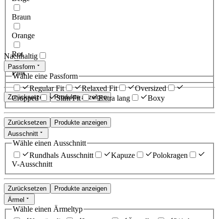
Braun
Orange
Rot
Nachhaltig
Passform
Pink
Wähle eine Passform
Regular Fit
Relaxed Fit
Oversized
Zurücksetzen
Produkte anzeigen
Cropped
Slim Fit
Extra lang
Boxy
Zurücksetzen
Produkte anzeigen
Ausschnitt
Wähle einen Ausschnitt
Rundhals Ausschnitt
Kapuze
Polokragen
V-Ausschnitt
Zurücksetzen
Produkte anzeigen
Ärmel
Wähle einen Ärmeltyp