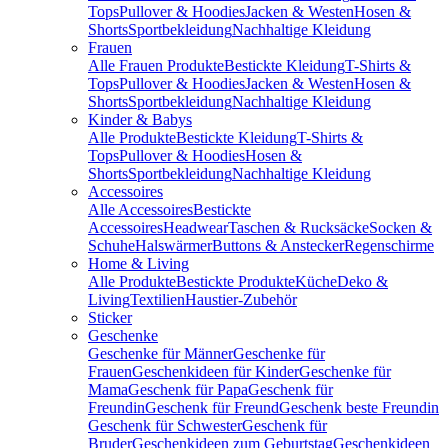
Tops
Pullover & Hoodies
Jacken & Westen
Hosen &
Shorts
Sportbekleidung
Nachhaltige Kleidung
Frauen
Alle Frauen Produkte
Bestickte Kleidung
T-Shirts &
Tops
Pullover & Hoodies
Jacken & Westen
Hosen &
Shorts
Sportbekleidung
Nachhaltige Kleidung
Kinder & Babys
Alle Produkte
Bestickte Kleidung
T-Shirts &
Tops
Pullover & Hoodies
Hosen &
Shorts
Sportbekleidung
Nachhaltige Kleidung
Accessoires
Alle Accessoires
Bestickte
Accessoires
Headwear
Taschen & Rucksäcke
Socken &
Schuhe
Halswärmer
Buttons & Anstecker
Regenschirme
Home & Living
Alle Produkte
Bestickte Produkte
Küche
Deko &
Living
Textilien
Haustier-Zubehör
Sticker
Geschenke
Geschenke für Männer
Geschenke für
Frauen
Geschenkideen für Kinder
Geschenke für
Mama
Geschenk für Papa
Geschenk für
Freundin
Geschenk für Freund
Geschenk beste Freundin
Geschenk für Schwester
Geschenk für
Bruder
Geschenkideen zum Geburtstag
Geschenkideen