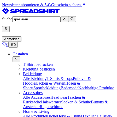
Newsletter abonnieren & 5-€-Gutschein sichern
Suche
Abmelden
0
0
Gestalten
T-Shirt bedrucken
Kleidung besticken
Bekleidung
Alle Kleidung
T-Shirts & Tops
Pullover &
Hoodies
Jacken & Westen
Hosen &
Shorts
Sportbekleidung
Bademode
Nachhaltige Produkte
Accessoires
Alle Accessoires
Headwear
Taschen &
Rucksäcke
Halswärmer
Socken & Schuhe
Buttons &
Anstecker
Regenschirme
Home & Living
Alle Produkte
Küche
Deko & Living
Textilien
Haustier-