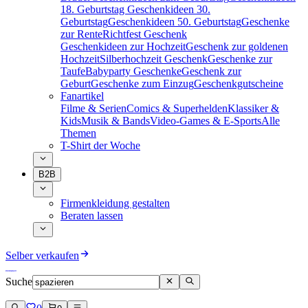
18. Geburtstag
Geschenkideen 30.
Geburtstag
Geschenkideen 50. Geburtstag
Geschenke
zur Rente
Richtfest Geschenk
Geschenkideen zur Hochzeit
Geschenk zur goldenen
Hochzeit
Silberhochzeit Geschenk
Geschenke zur
Taufe
Babyparty Geschenke
Geschenk zur
Geburt
Geschenke zum Einzug
Geschenkgutscheine
Fanartikel
Filme & Serien
Comics & Superhelden
Klassiker &
Kids
Musik & Bands
Video-Games & E-Sports
Alle
Themen
T-Shirt der Woche
B2B
Firmenkleidung gestalten
Beraten lassen
Selber verkaufen
Suche