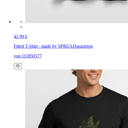
42,99 €
Fitted T-Shirt - made by SPREAD
spazieren
von 111850577