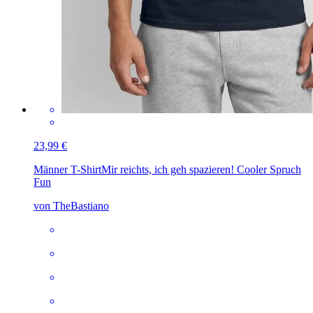
23,99 €
Männer T-Shirt
Mir reichts, ich geh spazieren! Cooler Spruch
Fun
von TheBastiano