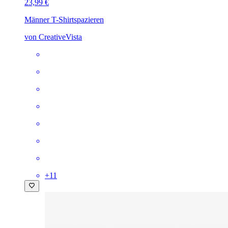
23,99 €
Männer T-Shirt
spazieren
von CreativeVista
+
11