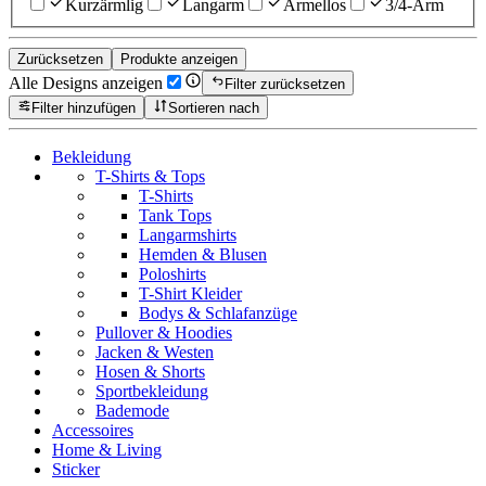
Kurzärmlig
Langarm
Ärmellos
3/4-Arm
Zurücksetzen
Produkte anzeigen
Alle Designs anzeigen
Filter zurücksetzen
Filter hinzufügen
Sortieren nach
Bekleidung
T-Shirts & Tops
T-Shirts
Tank Tops
Langarmshirts
Hemden & Blusen
Poloshirts
T-Shirt Kleider
Bodys & Schlafanzüge
Pullover & Hoodies
Jacken & Westen
Hosen & Shorts
Sportbekleidung
Bademode
Accessoires
Home & Living
Sticker