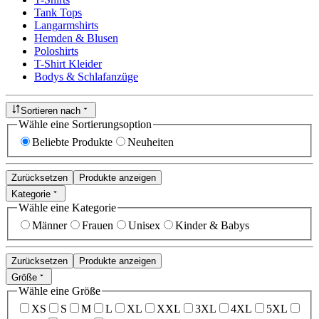
Tank Tops
Langarmshirts
Hemden & Blusen
Poloshirts
T-Shirt Kleider
Bodys & Schlafanzüge
Sortieren nach
Wähle eine Sortierungsoption
Beliebte Produkte
Neuheiten
Zurücksetzen
Produkte anzeigen
Kategorie
Wähle eine Kategorie
Männer
Frauen
Unisex
Kinder & Babys
Zurücksetzen
Produkte anzeigen
Größe
Wähle eine Größe
XS
S
M
L
XL
XXL
3XL
4XL
5XL