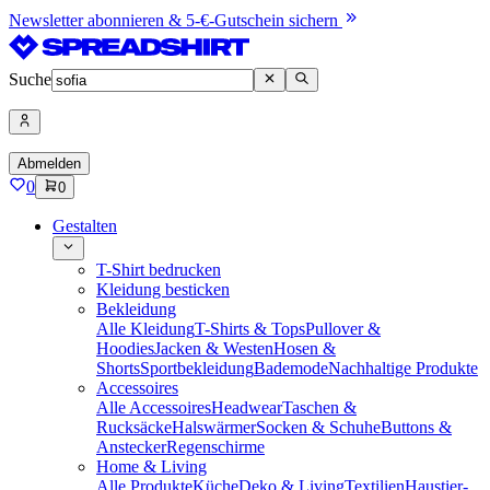
Newsletter abonnieren & 5-€-Gutschein sichern
Suche
Abmelden
0
0
Gestalten
T-Shirt bedrucken
Kleidung besticken
Bekleidung
Alle Kleidung
T-Shirts & Tops
Pullover &
Hoodies
Jacken & Westen
Hosen &
Shorts
Sportbekleidung
Bademode
Nachhaltige Produkte
Accessoires
Alle Accessoires
Headwear
Taschen &
Rucksäcke
Halswärmer
Socken & Schuhe
Buttons &
Anstecker
Regenschirme
Home & Living
Alle Produkte
Küche
Deko & Living
Textilien
Haustier-