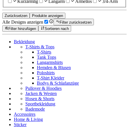
Kurzärmlig
Langarm
Ärmellos
3/4-Arm
Zurücksetzen
Produkte anzeigen
Alle Designs anzeigen
Filter zurücksetzen
Filter hinzufügen
Sortieren nach
Bekleidung
T-Shirts & Tops
T-Shirts
Tank Tops
Langarmshirts
Hemden & Blusen
Poloshirts
T-Shirt Kleider
Bodys & Schlafanzüge
Pullover & Hoodies
Jacken & Westen
Hosen & Shorts
Sportbekleidung
Bademode
Accessoires
Home & Living
Sticker