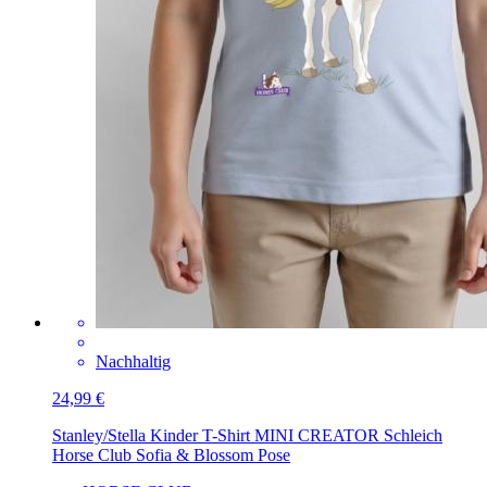
Nachhaltig
24,99 €
Stanley/Stella Kinder T-Shirt MINI CREATOR
Schleich
Horse Club Sofia & Blossom Pose