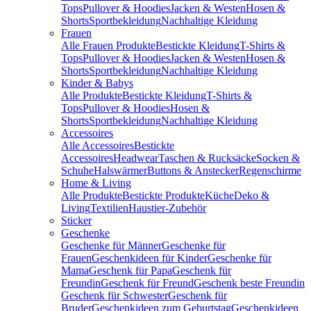
Tops
Pullover & Hoodies
Jacken & Westen
Hosen &
Shorts
Sportbekleidung
Nachhaltige Kleidung
Frauen
Alle Frauen Produkte
Bestickte Kleidung
T-Shirts &
Tops
Pullover & Hoodies
Jacken & Westen
Hosen &
Shorts
Sportbekleidung
Nachhaltige Kleidung
Kinder & Babys
Alle Produkte
Bestickte Kleidung
T-Shirts &
Tops
Pullover & Hoodies
Hosen &
Shorts
Sportbekleidung
Nachhaltige Kleidung
Accessoires
Alle Accessoires
Bestickte
Accessoires
Headwear
Taschen & Rucksäcke
Socken &
Schuhe
Halswärmer
Buttons & Anstecker
Regenschirme
Home & Living
Alle Produkte
Bestickte Produkte
Küche
Deko &
Living
Textilien
Haustier-Zubehör
Sticker
Geschenke
Geschenke für Männer
Geschenke für
Frauen
Geschenkideen für Kinder
Geschenke für
Mama
Geschenk für Papa
Geschenk für
Freundin
Geschenk für Freund
Geschenk beste Freundin
Geschenk für Schwester
Geschenk für
Bruder
Geschenkideen zum Geburtstag
Geschenkideen