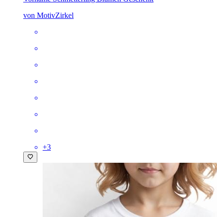
von MotivZirkel
+
3