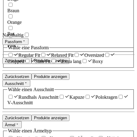
Braun
Orange
Rot
Nachhaltig
Passform
Pink
Wähle eine Passform
Regular Fit
Relaxed Fit
Oversized
Zurücksetzen
Produkte anzeigen
Cropped
Slim Fit
Extra lang
Boxy
Zurücksetzen
Produkte anzeigen
Ausschnitt
Wähle einen Ausschnitt
Rundhals Ausschnitt
Kapuze
Polokragen
V-Ausschnitt
Zurücksetzen
Produkte anzeigen
Ärmel
Wähle einen Ärmeltyp