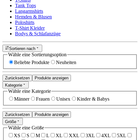
Tank Tops
Langarmshirts
Hemden & Blusen
Poloshirts
T-Shirt Kleider
Bodys & Schlafanzüge
Sortieren nach
Wähle eine Sortierungsoption
Beliebte Produkte
Neuheiten
Zurücksetzen
Produkte anzeigen
Kategorie
Wähle eine Kategorie
Männer
Frauen
Unisex
Kinder & Babys
Zurücksetzen
Produkte anzeigen
Größe
Wähle eine Größe
XS
S
M
L
XL
XXL
3XL
4XL
5XL