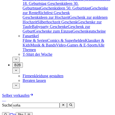
18. Geburtstag
Geschenkideen 30.
Geburtstag
Geschenkideen 50. Geburtstag
Geschenke
zur Rente
Richtfest Geschenk
Geschenkideen zur Hochzeit
Geschenk zur goldenen
Hochzeit
Silberhochzeit Geschenk
Geschenke zur
Taufe
Babyparty Geschenke
Geschenk zur
Geburt
Geschenke zum Einzug
Geschenkgutscheine
Fanartikel
Filme & Serien
Comics & Superhelden
Klassiker &
Kids
Musik & Bands
Video-Games & E-Sports
Alle
Themen
T-Shirt der Woche
B2B
Firmenkleidung gestalten
Beraten lassen
Selber verkaufen
Suche