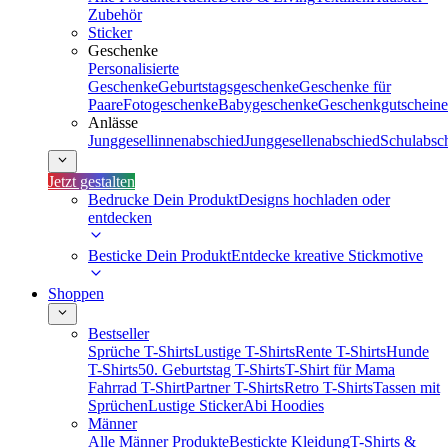
Zubehör
Sticker
Geschenke
Personalisierte
Geschenke
Geburtstagsgeschenke
Geschenke für
Paare
Fotogeschenke
Babygeschenke
Geschenkgutscheine
Anlässe
Junggesellinnenabschied
Junggesellenabschied
Schulabsc
Jetzt gestalten
Bedrucke Dein Produkt
Designs hochladen oder
entdecken
Besticke Dein Produkt
Entdecke kreative Stickmotive
Shoppen
Bestseller
Sprüche T-Shirts
Lustige T-Shirts
Rente T-Shirts
Hunde
T-Shirts
50. Geburtstag T-Shirts
T-Shirt für Mama
Fahrrad T-Shirt
Partner T-Shirts
Retro T-Shirts
Tassen mit
Sprüchen
Lustige Sticker
Abi Hoodies
Männer
Alle Männer Produkte
Bestickte Kleidung
T-Shirts &