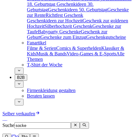
18. Geburtstag
Geschenkideen 30.
Geburtstag
Geschenkideen 50. Geburtstag
Geschenke
zur Rente
Richtfest Geschenk
Geschenkideen zur Hochzeit
Geschenk zur goldenen
Hochzeit
Silberhochzeit Geschenk
Geschenke zur
Taufe
Babyparty Geschenke
Geschenk zur
Geburt
Geschenke zum Einzug
Geschenkgutscheine
Fanartikel
Filme & Serien
Comics & Superhelden
Klassiker &
Kids
Musik & Bands
Video-Games & E-Sports
Alle
Themen
T-Shirt der Woche
B2B
Firmenkleidung gestalten
Beraten lassen
Selber verkaufen
Suche