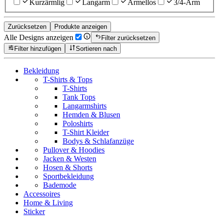
Kurzärmlig
Langarm
Ärmellos
3/4-Arm
Zurücksetzen
Produkte anzeigen
Alle Designs anzeigen
Filter zurücksetzen
Filter hinzufügen
Sortieren nach
Bekleidung
T-Shirts & Tops
T-Shirts
Tank Tops
Langarmshirts
Hemden & Blusen
Poloshirts
T-Shirt Kleider
Bodys & Schlafanzüge
Pullover & Hoodies
Jacken & Westen
Hosen & Shorts
Sportbekleidung
Bademode
Accessoires
Home & Living
Sticker