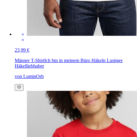
23,99 €
Männer T-Shirt
Ich bin in meinem Büro Häkeln Lustiger
Häkelliebhaber
von LuminOrb