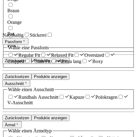
Braun
Orange
Rot
Nachhaltig
Stickerei
Passform
Pink
Wähle eine Passform
Regular Fit
Relaxed Fit
Oversized
Zurücksetzen
Produkte anzeigen
Cropped
Slim Fit
Extra lang
Boxy
Zurücksetzen
Produkte anzeigen
Ausschnitt
Wähle einen Ausschnitt
Rundhals Ausschnitt
Kapuze
Polokragen
V-Ausschnitt
Zurücksetzen
Produkte anzeigen
Ärmel
Wähle einen Ärmeltyp