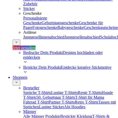
Zubehör
Sticker
Geschenke
Personalisierte
Geschenke
Geburtstagsgeschenke
Geschenke für
Paare
Fotogeschenke
Babygeschenke
Geschenkgutscheine
Anlässe
Junggesellinnenabschied
Junggesellenabschied
Schulabsc
Jetzt gestalten
Bedrucke Dein Produkt
Designs hochladen oder
entdecken
Besticke Dein Produkt
Entdecke kreative Stickmotive
Shoppen
Bestseller
Sprüche T-Shirts
Lustige T-Shirts
Rente T-Shirts
Hunde
T-Shirts
50. Geburtstag T-Shirts
T-Shirt für Mama
Fahrrad T-Shirt
Partner T-Shirts
Retro T-Shirts
Tassen mit
Sprüchen
Lustige Sticker
Abi Hoodies
Männer
Alle Männer Produkte
Bestickte Kleidung
T-Shirts &