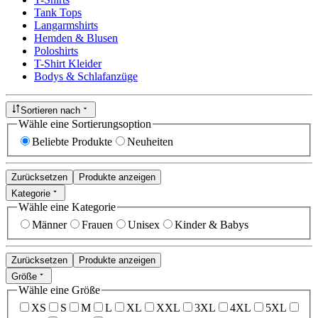
Tank Tops
Langarmshirts
Hemden & Blusen
Poloshirts
T-Shirt Kleider
Bodys & Schlafanzüge
Sortieren nach
Wähle eine Sortierungsoption
Beliebte Produkte
Neuheiten
Zurücksetzen
Produkte anzeigen
Kategorie
Wähle eine Kategorie
Männer
Frauen
Unisex
Kinder & Babys
Zurücksetzen
Produkte anzeigen
Größe
Wähle eine Größe
XS
S
M
L
XL
XXL
3XL
4XL
5XL