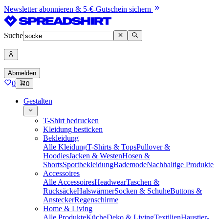
Newsletter abonnieren & 5-€-Gutschein sichern
Suche
Abmelden
0
0
Gestalten
T-Shirt bedrucken
Kleidung besticken
Bekleidung
Alle Kleidung
T-Shirts & Tops
Pullover &
Hoodies
Jacken & Westen
Hosen &
Shorts
Sportbekleidung
Bademode
Nachhaltige Produkte
Accessoires
Alle Accessoires
Headwear
Taschen &
Rucksäcke
Halswärmer
Socken & Schuhe
Buttons &
Anstecker
Regenschirme
Home & Living
Alle Produkte
Küche
Deko & Living
Textilien
Haustier-