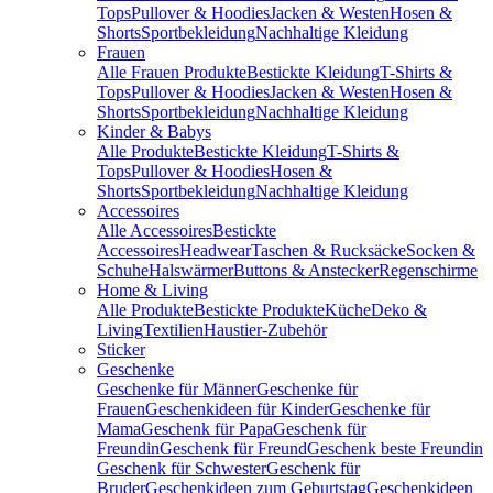
Tops
Pullover & Hoodies
Jacken & Westen
Hosen &
Shorts
Sportbekleidung
Nachhaltige Kleidung
Frauen
Alle Frauen Produkte
Bestickte Kleidung
T-Shirts &
Tops
Pullover & Hoodies
Jacken & Westen
Hosen &
Shorts
Sportbekleidung
Nachhaltige Kleidung
Kinder & Babys
Alle Produkte
Bestickte Kleidung
T-Shirts &
Tops
Pullover & Hoodies
Hosen &
Shorts
Sportbekleidung
Nachhaltige Kleidung
Accessoires
Alle Accessoires
Bestickte
Accessoires
Headwear
Taschen & Rucksäcke
Socken &
Schuhe
Halswärmer
Buttons & Anstecker
Regenschirme
Home & Living
Alle Produkte
Bestickte Produkte
Küche
Deko &
Living
Textilien
Haustier-Zubehör
Sticker
Geschenke
Geschenke für Männer
Geschenke für
Frauen
Geschenkideen für Kinder
Geschenke für
Mama
Geschenk für Papa
Geschenk für
Freundin
Geschenk für Freund
Geschenk beste Freundin
Geschenk für Schwester
Geschenk für
Bruder
Geschenkideen zum Geburtstag
Geschenkideen