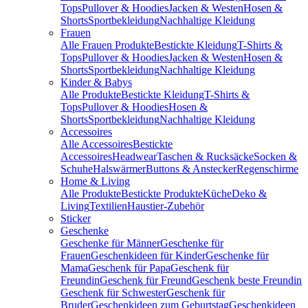
Tops
Pullover & Hoodies
Jacken & Westen
Hosen &
Shorts
Sportbekleidung
Nachhaltige Kleidung
Frauen
Alle Frauen Produkte
Bestickte Kleidung
T-Shirts &
Tops
Pullover & Hoodies
Jacken & Westen
Hosen &
Shorts
Sportbekleidung
Nachhaltige Kleidung
Kinder & Babys
Alle Produkte
Bestickte Kleidung
T-Shirts &
Tops
Pullover & Hoodies
Hosen &
Shorts
Sportbekleidung
Nachhaltige Kleidung
Accessoires
Alle Accessoires
Bestickte
Accessoires
Headwear
Taschen & Rucksäcke
Socken &
Schuhe
Halswärmer
Buttons & Anstecker
Regenschirme
Home & Living
Alle Produkte
Bestickte Produkte
Küche
Deko &
Living
Textilien
Haustier-Zubehör
Sticker
Geschenke
Geschenke für Männer
Geschenke für
Frauen
Geschenkideen für Kinder
Geschenke für
Mama
Geschenk für Papa
Geschenk für
Freundin
Geschenk für Freund
Geschenk beste Freundin
Geschenk für Schwester
Geschenk für
Bruder
Geschenkideen zum Geburtstag
Geschenkideen