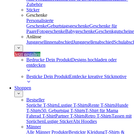
Zubehör
Sticker
Geschenke
Personalisierte
Geschenke
Geburtstagsgeschenke
Geschenke für
Paare
Fotogeschenke
Babygeschenke
Geschenkgutscheine
Anlässe
Junggesellinnenabschied
Junggesellenabschied
Schulabsc
Jetzt gestalten
Bedrucke Dein Produkt
Designs hochladen oder
entdecken
Besticke Dein Produkt
Entdecke kreative Stickmotive
Shoppen
Bestseller
Sprüche T-Shirts
Lustige T-Shirts
Rente T-Shirts
Hunde
T-Shirts
50. Geburtstag T-Shirts
T-Shirt für Mama
Fahrrad T-Shirt
Partner T-Shirts
Retro T-Shirts
Tassen mit
Sprüchen
Lustige Sticker
Abi Hoodies
Männer
Alle Männer Produkte
Bestickte Kleidung
T-Shirts &