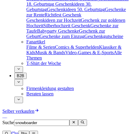
18. Geburtstag
Geschenkideen 30.
Geburtstag
Geschenkideen 50. Geburtstag
Geschenke
zur Rente
Richtfest Geschenk
Geschenkideen zur Hochzeit
Geschenk zur goldenen
Hochzeit
Silberhochzeit Geschenk
Geschenke zur
Taufe
Babyparty Geschenke
Geschenk zur
Geburt
Geschenke zum Einzug
Geschenkgutscheine
Fanartikel
Filme & Serien
Comics & Superhelden
Klassiker &
Kids
Musik & Bands
Video-Games & E-Sports
Alle
Themen
T-Shirt der Woche
B2B
Firmenkleidung gestalten
Beraten lassen
Selber verkaufen
Suche