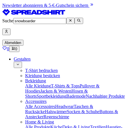
Newsletter abonnieren & 5-€-Gutschein sichern
Suche
Abmelden
0
0
Gestalten
T-Shirt bedrucken
Kleidung besticken
Bekleidung
Alle Kleidung
T-Shirts & Tops
Pullover &
Hoodies
Jacken & Westen
Hosen &
Shorts
Sportbekleidung
Bademode
Nachhaltige Produkte
Accessoires
Alle Accessoires
Headwear
Taschen &
Rucksäcke
Halswärmer
Socken & Schuhe
Buttons &
Anstecker
Regenschirme
Home & Living
Alle Produkte
Küche
Deko & Living
Textilien
Haustier-