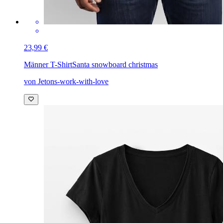
23,99 €
Männer T-Shirt
Santa snowboard christmas
von Jetons-work-with-love