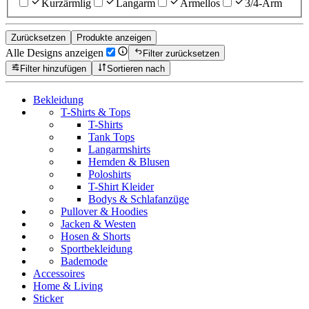
Kurzärmlig
Langarm
Ärmellos
3/4-Arm
Zurücksetzen
Produkte anzeigen
Alle Designs anzeigen
Filter zurücksetzen
Filter hinzufügen
Sortieren nach
Bekleidung
T-Shirts & Tops
T-Shirts
Tank Tops
Langarmshirts
Hemden & Blusen
Poloshirts
T-Shirt Kleider
Bodys & Schlafanzüge
Pullover & Hoodies
Jacken & Westen
Hosen & Shorts
Sportbekleidung
Bademode
Accessoires
Home & Living
Sticker