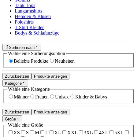
Tank Tops
Langarmshirts
Hemden & Blusen
Poloshirts
T-Shirt Kleider
Bodys & Schlafanzüge
Sortieren nach
Wähle eine Sortierungsoption
Beliebte Produkte
Neuheiten
Zurücksetzen
Produkte anzeigen
Kategorie
Wähle eine Kategorie
Männer
Frauen
Unisex
Kinder & Babys
Zurücksetzen
Produkte anzeigen
Größe
Wähle eine Größe
XS
S
M
L
XL
XXL
3XL
4XL
5XL