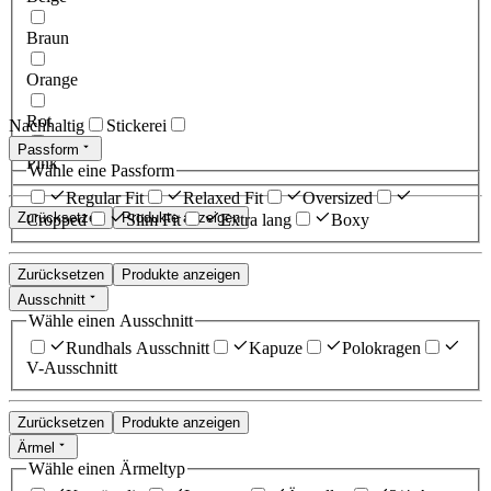
Braun
Orange
Rot
Nachhaltig
Stickerei
Passform
Pink
Wähle eine Passform
Regular Fit
Relaxed Fit
Oversized
Zurücksetzen
Produkte anzeigen
Cropped
Slim Fit
Extra lang
Boxy
Zurücksetzen
Produkte anzeigen
Ausschnitt
Wähle einen Ausschnitt
Rundhals Ausschnitt
Kapuze
Polokragen
V-Ausschnitt
Zurücksetzen
Produkte anzeigen
Ärmel
Wähle einen Ärmeltyp