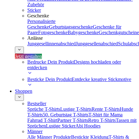
Zubehör
Sticker
Geschenke
Personalisierte
Geschenke
Geburtstagsgeschenke
Geschenke für
Paare
Fotogeschenke
Babygeschenke
Geschenkgutscheine
Anlässe
Junggesellinnenabschied
Junggesellenabschied
Schulabsc
Jetzt gestalten
Bedrucke Dein Produkt
Designs hochladen oder
entdecken
Besticke Dein Produkt
Entdecke kreative Stickmotive
Shoppen
Bestseller
Sprüche T-Shirts
Lustige T-Shirts
Rente T-Shirts
Hunde
T-Shirts
50. Geburtstag T-Shirts
T-Shirt für Mama
Fahrrad T-Shirt
Partner T-Shirts
Retro T-Shirts
Tassen mit
Sprüchen
Lustige Sticker
Abi Hoodies
Männer
Alle Männer Produkte
Bestickte Kleidung
T-Shirts &