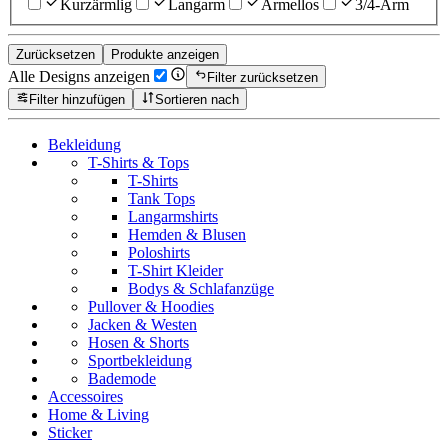
Kurzärmlig
Langarm
Ärmellos
3/4-Arm
Zurücksetzen
Produkte anzeigen
Alle Designs anzeigen
Filter zurücksetzen
Filter hinzufügen
Sortieren nach
Bekleidung
T-Shirts & Tops
T-Shirts
Tank Tops
Langarmshirts
Hemden & Blusen
Poloshirts
T-Shirt Kleider
Bodys & Schlafanzüge
Pullover & Hoodies
Jacken & Westen
Hosen & Shorts
Sportbekleidung
Bademode
Accessoires
Home & Living
Sticker