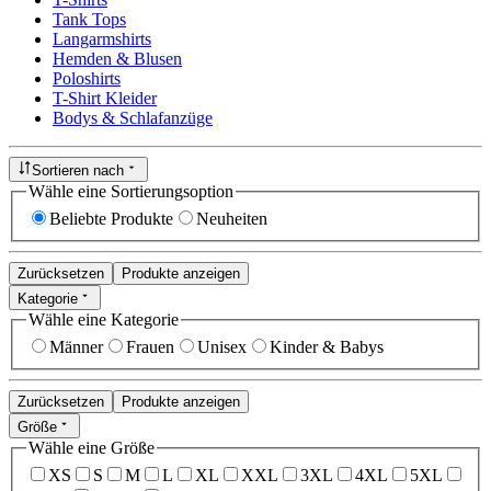
Tank Tops
Langarmshirts
Hemden & Blusen
Poloshirts
T-Shirt Kleider
Bodys & Schlafanzüge
Sortieren nach
Wähle eine Sortierungsoption
Beliebte Produkte
Neuheiten
Zurücksetzen
Produkte anzeigen
Kategorie
Wähle eine Kategorie
Männer
Frauen
Unisex
Kinder & Babys
Zurücksetzen
Produkte anzeigen
Größe
Wähle eine Größe
XS
S
M
L
XL
XXL
3XL
4XL
5XL