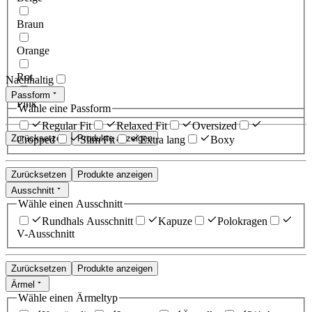
Braun
Orange
Rot
Nachhaltig
Passform
Pink
Wähle eine Passform
Regular Fit
Relaxed Fit
Oversized
Zurücksetzen
Produkte anzeigen
Cropped
Slim Fit
Extra lang
Boxy
Zurücksetzen
Produkte anzeigen
Ausschnitt
Wähle einen Ausschnitt
Rundhals Ausschnitt
Kapuze
Polokragen
V-Ausschnitt
Zurücksetzen
Produkte anzeigen
Ärmel
Wähle einen Ärmeltyp