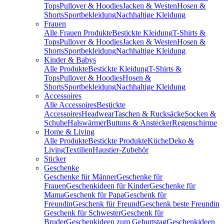
Tops
Pullover & Hoodies
Jacken & Westen
Hosen &
Shorts
Sportbekleidung
Nachhaltige Kleidung
Frauen
Alle Frauen Produkte
Bestickte Kleidung
T-Shirts &
Tops
Pullover & Hoodies
Jacken & Westen
Hosen &
Shorts
Sportbekleidung
Nachhaltige Kleidung
Kinder & Babys
Alle Produkte
Bestickte Kleidung
T-Shirts &
Tops
Pullover & Hoodies
Hosen &
Shorts
Sportbekleidung
Nachhaltige Kleidung
Accessoires
Alle Accessoires
Bestickte
Accessoires
Headwear
Taschen & Rucksäcke
Socken &
Schuhe
Halswärmer
Buttons & Anstecker
Regenschirme
Home & Living
Alle Produkte
Bestickte Produkte
Küche
Deko &
Living
Textilien
Haustier-Zubehör
Sticker
Geschenke
Geschenke für Männer
Geschenke für
Frauen
Geschenkideen für Kinder
Geschenke für
Mama
Geschenk für Papa
Geschenk für
Freundin
Geschenk für Freund
Geschenk beste Freundin
Geschenk für Schwester
Geschenk für
Bruder
Geschenkideen zum Geburtstag
Geschenkideen