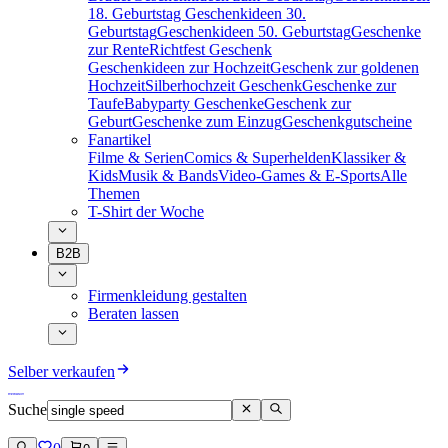
18. Geburtstag
Geschenkideen 30.
Geburtstag
Geschenkideen 50. Geburtstag
Geschenke
zur Rente
Richtfest Geschenk
Geschenkideen zur Hochzeit
Geschenk zur goldenen
Hochzeit
Silberhochzeit Geschenk
Geschenke zur
Taufe
Babyparty Geschenke
Geschenk zur
Geburt
Geschenke zum Einzug
Geschenkgutscheine
Fanartikel
Filme & Serien
Comics & Superhelden
Klassiker &
Kids
Musik & Bands
Video-Games & E-Sports
Alle
Themen
T-Shirt der Woche
B2B
Firmenkleidung gestalten
Beraten lassen
Selber verkaufen
Suche