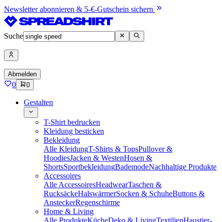
Newsletter abonnieren & 5-€-Gutschein sichern
Suche
Abmelden
0
0
Gestalten
T-Shirt bedrucken
Kleidung besticken
Bekleidung
Alle Kleidung
T-Shirts & Tops
Pullover &
Hoodies
Jacken & Westen
Hosen &
Shorts
Sportbekleidung
Bademode
Nachhaltige Produkte
Accessoires
Alle Accessoires
Headwear
Taschen &
Rucksäcke
Halswärmer
Socken & Schuhe
Buttons &
Anstecker
Regenschirme
Home & Living
Alle Produkte
Küche
Deko & Living
Textilien
Haustier-