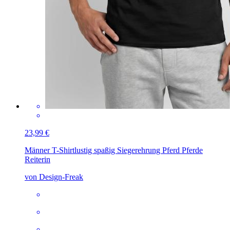
23,99 €
Männer T-Shirt
lustig spaßig Siegerehrung Pferd Pferde
Reiterin
von Design-Freak