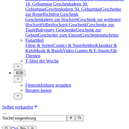
18. Geburtstag
Geschenkideen 30.
Geburtstag
Geschenkideen 50. Geburtstag
Geschenke
zur Rente
Richtfest Geschenk
Geschenkideen zur Hochzeit
Geschenk zur goldenen
Hochzeit
Silberhochzeit Geschenk
Geschenke zur
Taufe
Babyparty Geschenke
Geschenk zur
Geburt
Geschenke zum Einzug
Geschenkgutscheine
Fanartikel
Filme & Serien
Comics & Superhelden
Klassiker &
Kids
Musik & Bands
Video-Games & E-Sports
Alle
Themen
T-Shirt der Woche
B2B
Firmenkleidung gestalten
Beraten lassen
Selber verkaufen
Suche