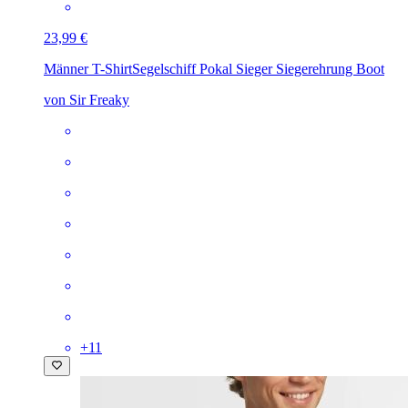
23,99 €
Männer T-Shirt
Segelschiff Pokal Sieger Siegerehrung Boot
von Sir Freaky
+
11