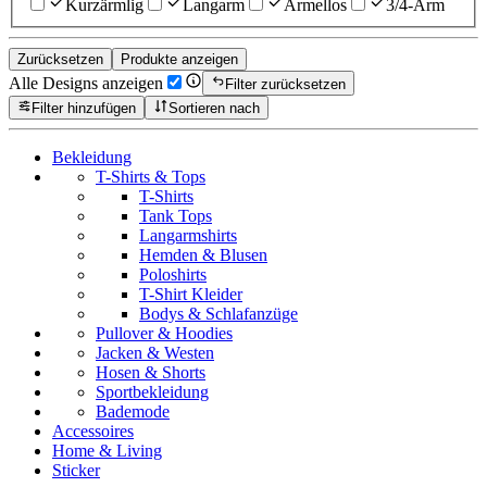
Kurzärmlig
Langarm
Ärmellos
3/4-Arm
Zurücksetzen
Produkte anzeigen
Alle Designs anzeigen
Filter zurücksetzen
Filter hinzufügen
Sortieren nach
Bekleidung
T-Shirts & Tops
T-Shirts
Tank Tops
Langarmshirts
Hemden & Blusen
Poloshirts
T-Shirt Kleider
Bodys & Schlafanzüge
Pullover & Hoodies
Jacken & Westen
Hosen & Shorts
Sportbekleidung
Bademode
Accessoires
Home & Living
Sticker