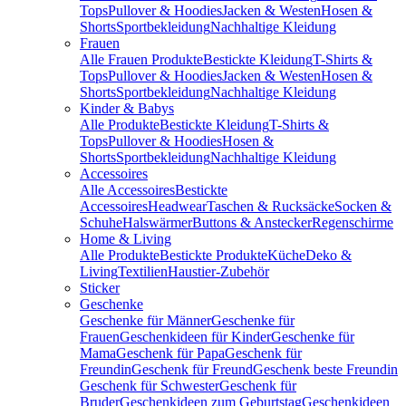
Tops
Pullover & Hoodies
Jacken & Westen
Hosen &
Shorts
Sportbekleidung
Nachhaltige Kleidung
Frauen
Alle Frauen Produkte
Bestickte Kleidung
T-Shirts &
Tops
Pullover & Hoodies
Jacken & Westen
Hosen &
Shorts
Sportbekleidung
Nachhaltige Kleidung
Kinder & Babys
Alle Produkte
Bestickte Kleidung
T-Shirts &
Tops
Pullover & Hoodies
Hosen &
Shorts
Sportbekleidung
Nachhaltige Kleidung
Accessoires
Alle Accessoires
Bestickte
Accessoires
Headwear
Taschen & Rucksäcke
Socken &
Schuhe
Halswärmer
Buttons & Anstecker
Regenschirme
Home & Living
Alle Produkte
Bestickte Produkte
Küche
Deko &
Living
Textilien
Haustier-Zubehör
Sticker
Geschenke
Geschenke für Männer
Geschenke für
Frauen
Geschenkideen für Kinder
Geschenke für
Mama
Geschenk für Papa
Geschenk für
Freundin
Geschenk für Freund
Geschenk beste Freundin
Geschenk für Schwester
Geschenk für
Bruder
Geschenkideen zum Geburtstag
Geschenkideen