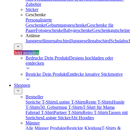
Zubehör
Sticker
Geschenke
Personalisierte
Geschenke
Geburtstagsgeschenke
Geschenke für
Paare
Fotogeschenke
Babygeschenke
Geschenkgutscheine
Anlässe
Junggesellinnenabschied
Junggesellenabschied
Schulabsc
Jetzt gestalten
Bedrucke Dein Produkt
Designs hochladen oder
entdecken
Besticke Dein Produkt
Entdecke kreative Stickmotive
Shoppen
Bestseller
Sprüche T-Shirts
Lustige T-Shirts
Rente T-Shirts
Hunde
T-Shirts
50. Geburtstag T-Shirts
T-Shirt für Mama
Fahrrad T-Shirt
Partner T-Shirts
Retro T-Shirts
Tassen mit
Sprüchen
Lustige Sticker
Abi Hoodies
Männer
Alle Männer Produkte
Bestickte Kleidung
T-Shirts &