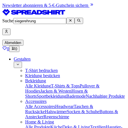
Newsletter abonnieren & 5-€-Gutschein sichern
Suche
Abmelden
0
0
Gestalten
T-Shirt bedrucken
Kleidung besticken
Bekleidung
Alle Kleidung
T-Shirts & Tops
Pullover &
Hoodies
Jacken & Westen
Hosen &
Shorts
Sportbekleidung
Bademode
Nachhaltige Produkte
Accessoires
Alle Accessoires
Headwear
Taschen &
Rucksäcke
Halswärmer
Socken & Schuhe
Buttons &
Anstecker
Regenschirme
Home & Living
Alle Produkte
Küche
Deko & Living
Textilien
Haustier-