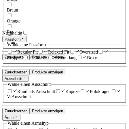
Braun
Orange
Rot
Nachhaltig
Passform
Pink
Wähle eine Passform
Regular Fit
Relaxed Fit
Oversized
Zurücksetzen
Produkte anzeigen
Cropped
Slim Fit
Extra lang
Boxy
Zurücksetzen
Produkte anzeigen
Ausschnitt
Wähle einen Ausschnitt
Rundhals Ausschnitt
Kapuze
Polokragen
V-Ausschnitt
Zurücksetzen
Produkte anzeigen
Ärmel
Wähle einen Ärmeltyp