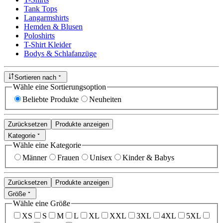
Tank Tops
Langarmshirts
Hemden & Blusen
Poloshirts
T-Shirt Kleider
Bodys & Schlafanzüge
Sortieren nach
Wähle eine Sortierungsoption
Beliebte Produkte
Neuheiten
Zurücksetzen
Produkte anzeigen
Kategorie
Wähle eine Kategorie
Männer
Frauen
Unisex
Kinder & Babys
Zurücksetzen
Produkte anzeigen
Größe
Wähle eine Größe
XS
S
M
L
XL
XXL
3XL
4XL
5XL