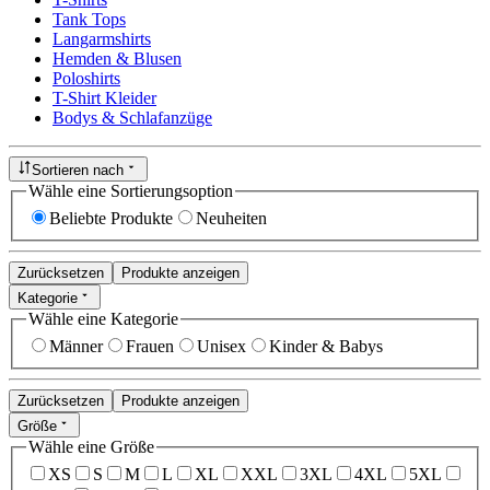
Tank Tops
Langarmshirts
Hemden & Blusen
Poloshirts
T-Shirt Kleider
Bodys & Schlafanzüge
Sortieren nach
Wähle eine Sortierungsoption
Beliebte Produkte
Neuheiten
Zurücksetzen
Produkte anzeigen
Kategorie
Wähle eine Kategorie
Männer
Frauen
Unisex
Kinder & Babys
Zurücksetzen
Produkte anzeigen
Größe
Wähle eine Größe
XS
S
M
L
XL
XXL
3XL
4XL
5XL