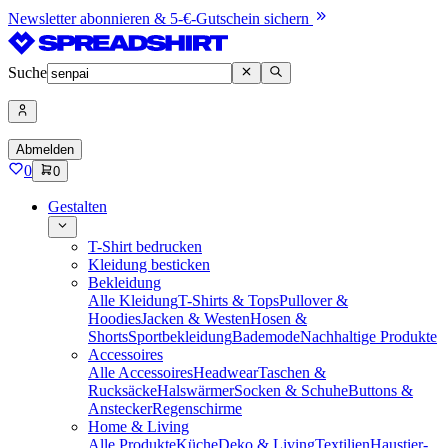
Newsletter abonnieren & 5-€-Gutschein sichern
Suche
Abmelden
0
0
Gestalten
T-Shirt bedrucken
Kleidung besticken
Bekleidung
Alle Kleidung
T-Shirts & Tops
Pullover &
Hoodies
Jacken & Westen
Hosen &
Shorts
Sportbekleidung
Bademode
Nachhaltige Produkte
Accessoires
Alle Accessoires
Headwear
Taschen &
Rucksäcke
Halswärmer
Socken & Schuhe
Buttons &
Anstecker
Regenschirme
Home & Living
Alle Produkte
Küche
Deko & Living
Textilien
Haustier-