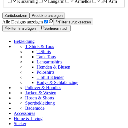
Kurzärmlig
Langarm
Ärmellos
3/4-Arm
Zurücksetzen
Produkte anzeigen
Alle Designs anzeigen
Filter zurücksetzen
Filter hinzufügen
Sortieren nach
Bekleidung
T-Shirts & Tops
T-Shirts
Tank Tops
Langarmshirts
Hemden & Blusen
Poloshirts
T-Shirt Kleider
Bodys & Schlafanzüge
Pullover & Hoodies
Jacken & Westen
Hosen & Shorts
Sportbekleidung
Bademode
Accessoires
Home & Living
Sticker