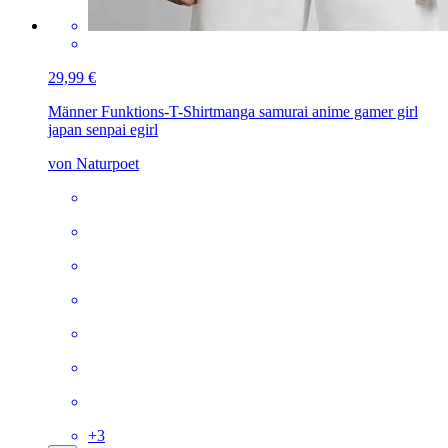
29,99 €
Männer Funktions-T-Shirt
manga samurai anime gamer girl
japan senpai egirl
von Naturpoet
+
3