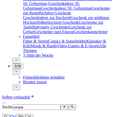
18. Geburtstag
Geschenkideen 30.
Geburtstag
Geschenkideen 50. Geburtstag
Geschenke
zur Rente
Richtfest Geschenk
Geschenkideen zur Hochzeit
Geschenk zur goldenen
Hochzeit
Silberhochzeit Geschenk
Geschenke zur
Taufe
Babyparty Geschenke
Geschenk zur
Geburt
Geschenke zum Einzug
Geschenkgutscheine
Fanartikel
Filme & Serien
Comics & Superhelden
Klassiker &
Kids
Musik & Bands
Video-Games & E-Sports
Alle
Themen
T-Shirt der Woche
B2B
Firmenkleidung gestalten
Beraten lassen
Selber verkaufen
Suche