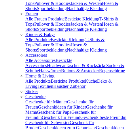
Tops
Pullover & Hoodies
Jacken & Westen
Hosen &
Shorts
Sportbekleidung
Nachhaltige Kleidung
Frauen
Alle Frauen Produkte
Bestickte Kleidung
T-Shirts &
Tops
Pullover & Hoodies
Jacken & Westen
Hosen &
Shorts
Sportbekleidung
Nachhaltige Kleidung
Kinder & Babys
Alle Produkte
Bestickte Kleidung
T-Shirts &
Tops
Pullover & Hoodies
Hosen &
Shorts
Sportbekleidung
Nachhaltige Kleidung
Accessoires
Alle Accessoires
Bestickte
Accessoires
Headwear
Taschen & Rucksäcke
Socken &
Schuhe
Halswärmer
Buttons & Anstecker
Regenschirme
Home & Living
Alle Produkte
Bestickte Produkte
Küche
Deko &
Living
Textilien
Haustier-Zubehör
Sticker
Geschenke
Geschenke für Männer
Geschenke für
Frauen
Geschenkideen für Kinder
Geschenke für
Mama
Geschenk für Papa
Geschenk für
Freundin
Geschenk für Freund
Geschenk beste Freundin
Geschenk für Schwester
Geschenk für
Bruder
Geschenkideen zum Geburtstag
Geschenkideen