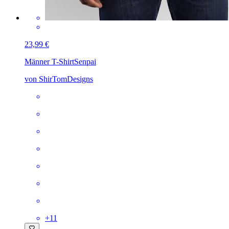
23,99 €
Männer T-Shirt
Senpai
von ShirTomDesigns
+
11