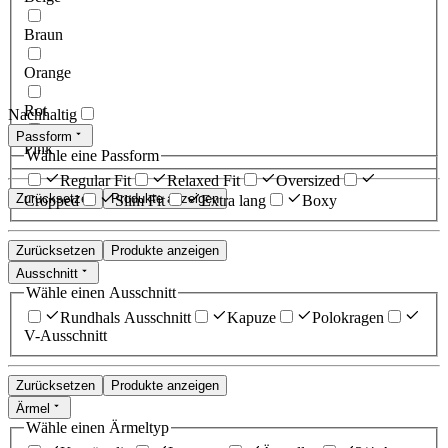
Braun
Orange
Rot
Nachhaltig
Passform
Pink
Wähle eine Passform
Regular Fit
Relaxed Fit
Oversized
Zurücksetzen
Produkte anzeigen
Cropped
Slim Fit
Extra lang
Boxy
Zurücksetzen
Produkte anzeigen
Ausschnitt
Wähle einen Ausschnitt
Rundhals Ausschnitt
Kapuze
Polokragen
V-Ausschnitt
Zurücksetzen
Produkte anzeigen
Ärmel
Wähle einen Ärmeltyp