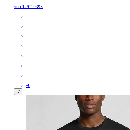
von 129119393
+
9