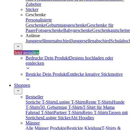
Zubehör
Sticker
Geschenke
Personalisierte
Geschenke
Geburtstagsgeschenke
Geschenke für
Paare
Fotogeschenke
Babygeschenke
Geschenkgutscheine
Anlässe
Junggesellinnenabschied
Junggesellenabschied
Schulabsc
Jetzt gestalten
Bedrucke Dein Produkt
Designs hochladen oder
entdecken
Besticke Dein Produkt
Entdecke kreative Stickmotive
Shoppen
Bestseller
Sprüche T-Shirts
Lustige T-Shirts
Rente T-Shirts
Hunde
T-Shirts
50. Geburtstag T-Shirts
T-Shirt für Mama
Fahrrad T-Shirt
Partner T-Shirts
Retro T-Shirts
Tassen mit
Sprüchen
Lustige Sticker
Abi Hoodies
Männer
Alle Männer Produkte
Bestickte Kleidung
T-Shirts &