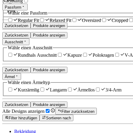
Nachhaltig
Passform
Pink
Wähle eine Passform
Regular Fit
Relaxed Fit
Oversized
Cropped
Zurücksetzen
Produkte anzeigen
Zurücksetzen
Produkte anzeigen
Ausschnitt
Wähle einen Ausschnitt
Rundhals Ausschnitt
Kapuze
Polokragen
V-Au
Zurücksetzen
Produkte anzeigen
Ärmel
Wähle einen Ärmeltyp
Kurzärmlig
Langarm
Ärmellos
3/4-Arm
Zurücksetzen
Produkte anzeigen
Alle Designs anzeigen
Filter zurücksetzen
Filter hinzufügen
Sortieren nach
Bekleidung