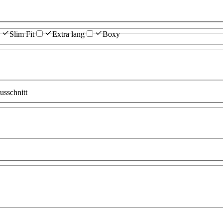
Slim Fit
Extra lang
Boxy
sschnitt