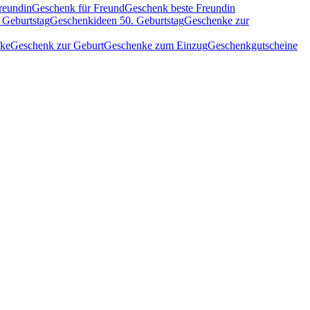
reundin
Geschenk für Freund
Geschenk beste Freundin
 Geburtstag
Geschenkideen 50. Geburtstag
Geschenke zur
nke
Geschenk zur Geburt
Geschenke zum Einzug
Geschenkgutscheine