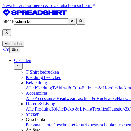
Newsletter abonnieren & 5-€-Gutschein sichern
Suche
Abmelden
0
0
Gestalten
T-Shirt bedrucken
Kleidung besticken
Bekleidung
Alle Kleidung
T-Shirts & Tops
Pullover & Hoodies
Jacke
Accessoires
Alle Accessoires
Headwear
Taschen & Rucksäcke
Halswä
Home & Living
Alle Produkte
Küche
Deko & Living
Textilien
Haustier-Zu
Sticker
Geschenke
Personalisierte Geschenke
Geburtstagsgeschenke
Geschen
Anlässe