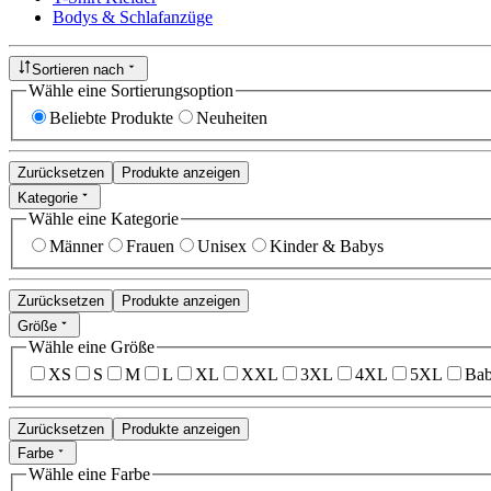
Bodys & Schlafanzüge
Sortieren nach
Wähle eine Sortierungsoption
Beliebte Produkte
Neuheiten
Zurücksetzen
Produkte anzeigen
Kategorie
Wähle eine Kategorie
Männer
Frauen
Unisex
Kinder & Babys
Zurücksetzen
Produkte anzeigen
Größe
Wähle eine Größe
XS
S
M
L
XL
XXL
3XL
4XL
5XL
Bab
Zurücksetzen
Produkte anzeigen
Farbe
Wähle eine Farbe