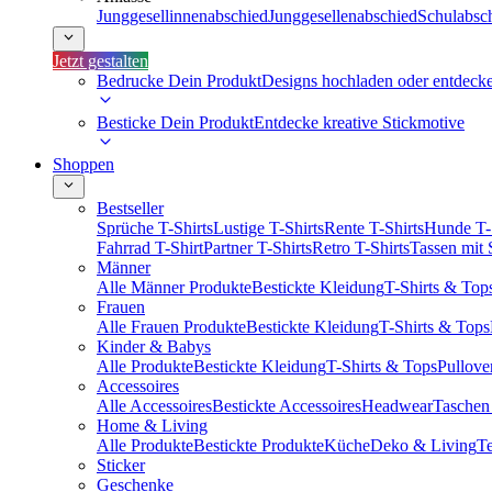
Junggesellinnenabschied
Junggesellenabschied
Schulabsc
Jetzt gestalten
Bedrucke Dein Produkt
Designs hochladen oder entdeck
Besticke Dein Produkt
Entdecke kreative Stickmotive
Shoppen
Bestseller
Sprüche T-Shirts
Lustige T-Shirts
Rente T-Shirts
Hunde T-
Fahrrad T-Shirt
Partner T-Shirts
Retro T-Shirts
Tassen mit
Männer
Alle Männer Produkte
Bestickte Kleidung
T-Shirts & Top
Frauen
Alle Frauen Produkte
Bestickte Kleidung
T-Shirts & Tops
Kinder & Babys
Alle Produkte
Bestickte Kleidung
T-Shirts & Tops
Pullove
Accessoires
Alle Accessoires
Bestickte Accessoires
Headwear
Taschen
Home & Living
Alle Produkte
Bestickte Produkte
Küche
Deko & Living
Te
Sticker
Geschenke