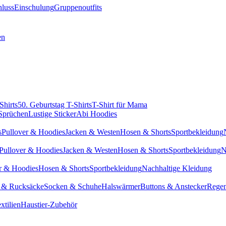
hluss
Einschulung
Gruppenoutfits
en
Shirts
50. Geburtstag T-Shirts
T-Shirt für Mama
 Sprüchen
Lustige Sticker
Abi Hoodies
s
Pullover & Hoodies
Jacken & Westen
Hosen & Shorts
Sportbekleidung
Pullover & Hoodies
Jacken & Westen
Hosen & Shorts
Sportbekleidung
N
r & Hoodies
Hosen & Shorts
Sportbekleidung
Nachhaltige Kleidung
 & Rucksäcke
Socken & Schuhe
Halswärmer
Buttons & Anstecker
Regen
xtilien
Haustier-Zubehör