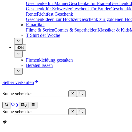
Geschenke für Männer
Geschenke für Frauen
Geschenkid
Geschenk für Schwester
Geschenk für Bruder
Geschenkid
Rente
Richtfest Geschenk
Geschenkideen zur Hochzeit
Geschenk zur goldenen Hoc
Fanartikel
Filme & Serien
Comics & Superhelden
Klassiker & Kids
M
T-Shirt der Woche
B2B
Firmenkleidung gestalten
Beraten lassen
Selber verkaufen
Suche
0
0
Suche