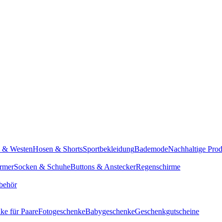
n & Westen
Hosen & Shorts
Sportbekleidung
Bademode
Nachhaltige Pro
rmer
Socken & Schuhe
Buttons & Anstecker
Regenschirme
behör
ke für Paare
Fotogeschenke
Babygeschenke
Geschenkgutscheine