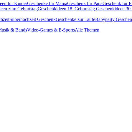
een für Kinder
Geschenke für Mama
Geschenk für Papa
Geschenk für F
een zum Geburtstag
Geschenkideen 18. Geburtstag
Geschenkideen 30.
hzeit
Silberhochzeit Geschenk
Geschenke zur Taufe
Babyparty Gesche
usik & Bands
Video-Games & E-Sports
Alle Themen