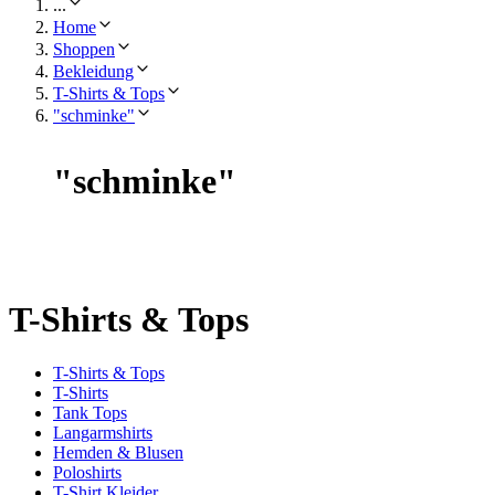
...
Home
Shoppen
Bekleidung
T-Shirts & Tops
"schminke"
"
schminke
"
T-Shirts & Tops
T-Shirts & Tops
T-Shirts
Tank Tops
Langarmshirts
Hemden & Blusen
Poloshirts
T-Shirt Kleider